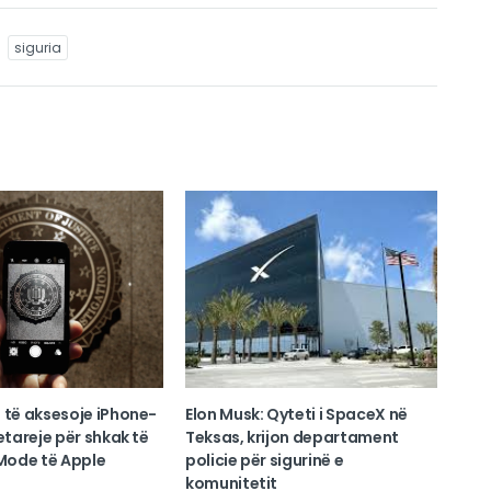
siguria
 të aksesoje iPhone-
Elon Musk: Qyteti i SpaceX në
zetareje për shkak të
Teksas, krijon departament
ode të Apple
policie për sigurinë e
komunitetit