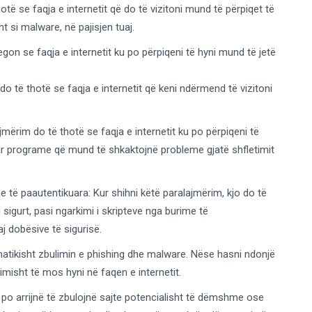
otë se faqja e internetit që do të vizitoni mund të përpiqet të
t si malware, në pajisjen tuaj.
egon se faqja e internetit ku po përpiqeni të hyni mund të jetë
o të thotë se faqja e internetit që keni ndërmend të vizitoni
ajmërim do të thotë se faqja e internetit ku po përpiqeni të
uar programe që mund të shkaktojnë probleme gjatë shfletimit
e të paautentikuara: Kur shihni këtë paralajmërim, kjo do të
i sigurt, pasi ngarkimi i skripteve nga burime të
j dobësive të sigurisë.
atikisht zbulimin e phishing dhe malware. Nëse hasni ndonjë
imisht të mos hyni në faqen e internetit.
 po arrijnë të zbulojnë sajte potencialisht të dëmshme ose