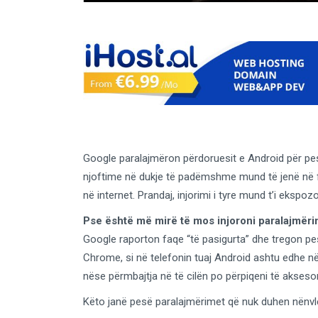
Google paralajmëron përdoruesit e Android për pes
njoftime në dukje të padëmshme mund të jenë në 
në internet. Prandaj, injorimi i tyre mund t’i ekspozo
Pse është më mirë të mos injoroni paralajmër
Google raporton faqe “të pasigurta” dhe tregon p
Chrome, si në telefonin tuaj Android ashtu edhe në
nëse përmbajtja në të cilën po përpiqeni të akses
Këto janë pesë paralajmërimet që nuk duhen nënvl