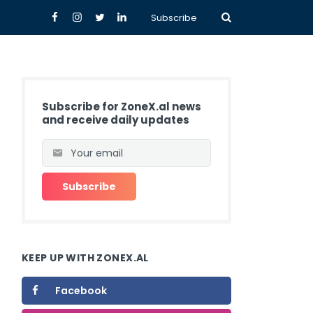
Subscribe
Subscribe for ZoneX.al news
and receive daily updates
KEEP UP WITH ZONEX.AL
Facebook