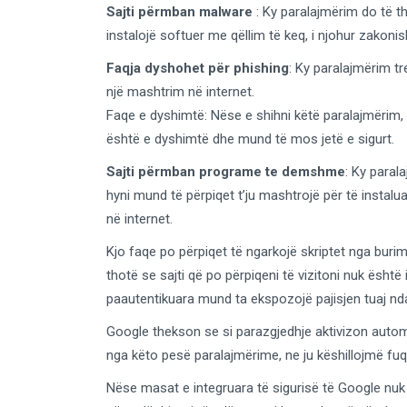
Sajti përmban malware
: Ky paralajmërim do të th
instalojë softuer me qëllim të keq, i njohur zakonish
Faqja dyshohet për phishing
: Ky paralajmërim tr
një mashtrim në internet.
Faqe e dyshimtë: Nëse e shihni këtë paralajmërim, d
është e dyshimtë dhe mund të mos jetë e sigurt.
Sajti përmban programe te demshme
: Ky paral
hyni mund të përpiqet t’ju mashtrojë për të instal
në internet.
Kjo faqe po përpiqet të ngarkojë skriptet nga burim
thotë se sajti që po përpiqeni të vizitoni nuk është 
paautentikuara mund ta ekspozojë pajisjen tuaj nda
Google thekson se si parazgjedhje aktivizon autom
nga këto pesë paralajmërime, ne ju këshillojmë fuq
Nëse masat e integruara të sigurisë të Google nuk