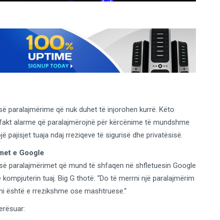
ë paralajmërime që nuk duhet të injorohen kurrë. Këto
fakt alarme që paralajmërojnë për kërcënime të mundshme
jë pajisjet tuaja ndaj rreziqeve të sigurisë dhe privatësisë.
imet e Google
esë paralajmërimet që mund të shfaqen në shfletuesin Google
 kompjuterin tuaj. Big G thotë: “Do të merrni një paralajmërim
oni është e rrezikshme ose mashtruese.”
erësuar: