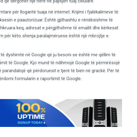
od që dërgohet një herë në pajisjen tuaj celulare.
tare për llogaritë tuaja në internet. Krijimi i fjalëkalimeve të
ksesin e paautorizuar. Është gjithashtu e rëndësishme të
 e shkruara keq, adresat e përgjithshme të emailit dhe kërkesat
ëm për këto shenja paralajmëruese është një mbrojtje e
 të dyshimtë në Google që ju besoni se është me qëllim të
rimit të Google. Kjo mund të ndihmojë Google të përmirësojë
 parandalojë që përdoruesit e tjerë të bien në grackë. Për të
ërdorni formularin e raportimit të Google.