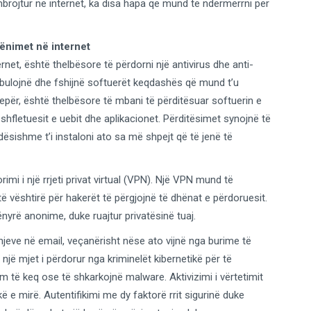
brojtur në internet, ka disa hapa që mund të ndërmerrni për
cënimet në internet
rnet, është thelbësore të përdorni një antivirus dhe anti-
lojnë dhe fshijnë softuerët keqdashës që mund t’u
epër, është thelbësore të mbani të përditësuar softuerin e
, shfletuesit e uebit dhe aplikacionet. Përditësimet synojnë të
dësishme t’i instaloni ato sa më shpejt që të jenë të
mi i një rrjeti privat virtual (VPN). Një VPN mund të
 të vështirë për hakerët të përgjojnë të dhënat e përdoruesit.
nyrë anonime, duke ruajtur privatësinë tuaj.
jeve në email, veçanërisht nëse ato vijnë nga burime të
një mjet i përdorur nga kriminelët kibernetikë për të
m të keq ose të shkarkojnë malware. Aktivizimi i vërtetimit
 e mirë. Autentifikimi me dy faktorë rrit sigurinë duke