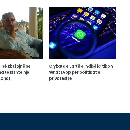
I-së zbulojnë se
Gjykata e Lartë e Indisë kritikon
d të kishte një
WhatsApp për politikat e
sonal
privatësisë