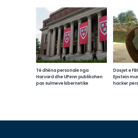
Të dhëna personale nga
Dosjet e FB
Harvard dhe UPenn publikohen
Epstein mun
pas sulmeve kibernetike
hacker per