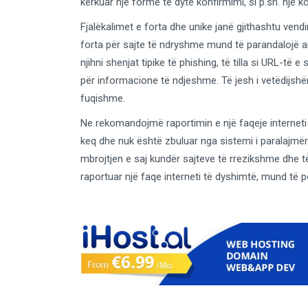
kërkuar një formë të dytë konfirmimi, si p.sh. një k
Fjalëkalimet e forta dhe unike janë gjithashtu vendim
forta për sajte të ndryshme mund të parandalojë a
njihni shenjat tipike të phishing, të tilla si URL-të
për informacione të ndjeshme. Të jesh i vetëdijsh
fuqishme.
Ne rekomandojmë raportimin e një faqeje interneti
keq dhe nuk është zbuluar nga sistemi i paralajmë
mbrojtjen e saj kundër sajteve të rrezikshme dhe të
raportuar një faqe interneti të dyshimtë, mund të p