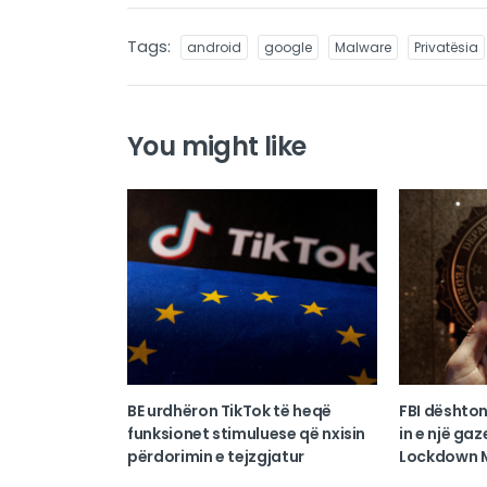
Tags:
android
google
Malware
Privatësia
You might like
BE urdhëron TikTok të heqë
FBI dështon
funksionet stimuluese që nxisin
in e një ga
përdorimin e tejzgjatur
Lockdown M