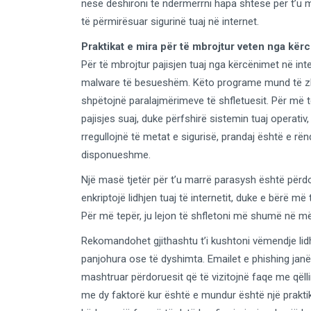
nëse dëshironi të ndërmerrni hapa shtesë për t’u m
të përmirësuar sigurinë tuaj në internet.
Praktikat e mira për të mbrojtur veten nga kër
Për të mbrojtur pajisjen tuaj nga kërcënimet në inte
malware të besueshëm. Këto programe mund të zbu
shpëtojnë paralajmërimeve të shfletuesit. Për më t
pajisjes suaj, duke përfshirë sistemin tuaj operativ
rregullojnë të metat e sigurisë, prandaj është e rën
disponueshme.
Një masë tjetër për t’u marrë parasysh është përdori
enkriptojë lidhjen tuaj të internetit, duke e bërë më
Për më tepër, ju lejon të shfletoni më shumë në më
Rekomandohet gjithashtu t’i kushtoni vëmendje lidh
panjohura ose të dyshimta. Emailet e phishing janë 
mashtruar përdoruesit që të vizitojnë faqe me qëlli
me dy faktorë kur është e mundur është një praktikë