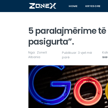
HOME
KRYESORE
5 paralajmërime të 
pasigurta”.
Nga:
ZoneX
Kat
Publikuar: 3 vjet më
Albania
parë
SIG