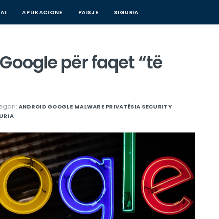
AI
APLIKACIONE
PAISJE
SIGURIA
Google për faqet “të
egori:
ANDROID
GOOGLE
MALWARE
PRIVATËSIA
SECURITY
URIA