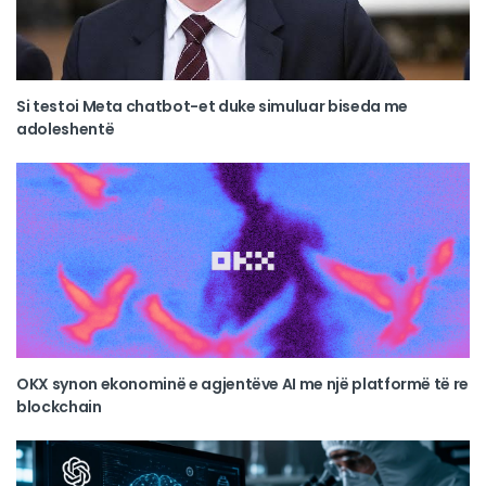
Si testoi Meta chatbot-et duke simuluar biseda me
adoleshentë
OKX synon ekonominë e agjentëve AI me një platformë të re
blockchain