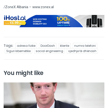
/ZoneX Albania – www.zonex.al
Tags:
adresa fizike
DoorDash
kliente
numra telefoni
Siguri kibernetike
social engineering
vjedhje të dhënash
You might like