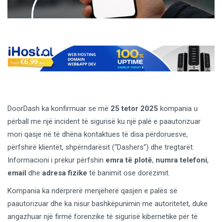
DoorDash ka konfirmuar se më
25 tetor 2025
kompania u
përball me një incident të sigurisë ku një palë e paautorizuar
mori qasje në të dhëna kontaktues të disa përdoruesve,
përfshirë klientët, shpërndarësit (“Dashers”) dhe tregtarët.
Informacioni i prekur përfshin
emra të plotë
,
numra telefoni
,
email
dhe
adresa fizike
të banimit ose dorëzimit.
Kompania ka ndërprerë menjëherë qasjen e palës së
paautorizuar dhe ka nisur bashkëpunimin me autoritetet, duke
angazhuar një firmë forenzike të sigurisë kibernetike për të