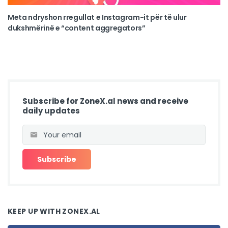
Meta ndryshon rregullat e Instagram-it për të ulur
dukshmërinë e “content aggregators”
Subscribe for ZoneX.al news and receive
daily updates
KEEP UP WITH ZONEX.AL