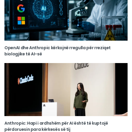
OpenAI dhe Anthropic kërkojnë rregulla për rreziqet
biologjike të AI-së
Anthropic: Hapi i ardhshëm për AI është të kuptojë
përdoruesin para kërkesës së tij