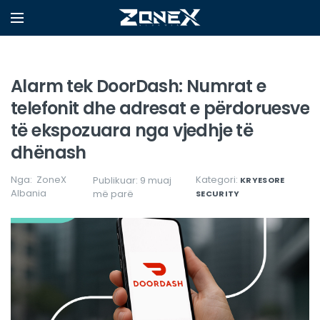
Alarm tek DoorDash: Numrat e
telefonit dhe adresat e përdoruesve
të ekspozuara nga vjedhje të
dhënash
Nga:
ZoneX
Kategori:
Publikuar: 9 muaj
KRYESORE
Albania
më parë
SECURITY