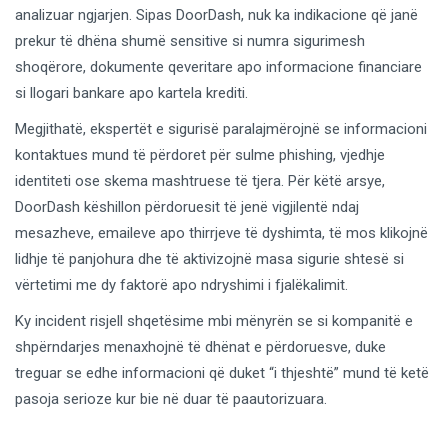
analizuar ngjarjen. Sipas DoorDash, nuk ka indikacione që janë
prekur të dhëna shumë sensitive si numra sigurimesh
shoqërore, dokumente qeveritare apo informacione financiare
si llogari bankare apo kartela krediti.
Megjithatë, ekspertët e sigurisë paralajmërojnë se informacioni
kontaktues mund të përdoret për sulme phishing, vjedhje
identiteti ose skema mashtruese të tjera. Për këtë arsye,
DoorDash këshillon përdoruesit të jenë vigjilentë ndaj
mesazheve, emaileve apo thirrjeve të dyshimta, të mos klikojnë
lidhje të panjohura dhe të aktivizojnë masa sigurie shtesë si
vërtetimi me dy faktorë apo ndryshimi i fjalëkalimit.
Ky incident risjell shqetësime mbi mënyrën se si kompanitë e
shpërndarjes menaxhojnë të dhënat e përdoruesve, duke
treguar se edhe informacioni që duket “i thjeshtë” mund të ketë
pasoja serioze kur bie në duar të paautorizuara.