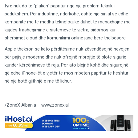
tyre nuk do të “plaken” papritur nga një problem teknik i
padukshëm. Për industrinë, ndërkohë, është një sinjal se edhe
kompanitë më të mëdha teknologjike duhet të menaxhojnë me
kujdes trashëgiminë e sistemeve të vjetra, sidomos kur
shërbimet cloud dhe komunikimi online janë bërë thelbësore.
Apple thekson se këto përditësime nuk zëvendësojnë nevojën
për pajisje moderne dhe nuk ofrojnë mbrojtje të plotë sigurie
kundër kërcënimeve të reja. Por ato blejnë kohë dhe sigurojnë
që edhe iPhone-ët e vjetër të mos mbeten papritur të heshtur
në një botë gjithnjë e më të lidhur.
/ZoneX Albania – www.zonex.al