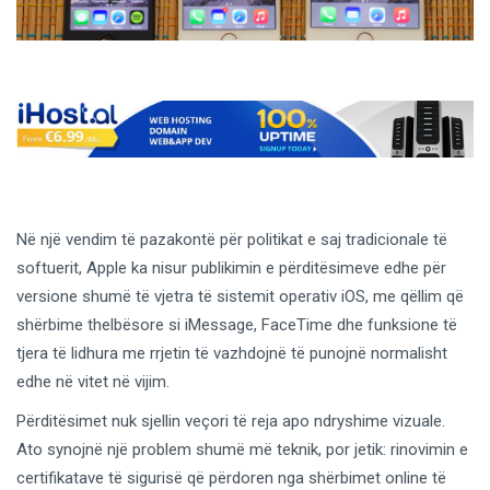
Në një vendim të pazakontë për politikat e saj tradicionale të
softuerit, Apple ka nisur publikimin e përditësimeve edhe për
versione shumë të vjetra të sistemit operativ iOS, me qëllim që
shërbime thelbësore si iMessage, FaceTime dhe funksione të
tjera të lidhura me rrjetin të vazhdojnë të punojnë normalisht
edhe në vitet në vijim.
Përditësimet nuk sjellin veçori të reja apo ndryshime vizuale.
Ato synojnë një problem shumë më teknik, por jetik: rinovimin e
certifikatave të sigurisë që përdoren nga shërbimet online të