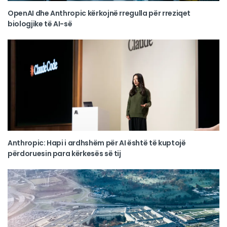
OpenAI dhe Anthropic kërkojnë rregulla për rreziqet
biologjike të AI-së
Anthropic: Hapi i ardhshëm për AI është të kuptojë
përdoruesin para kërkesës së tij