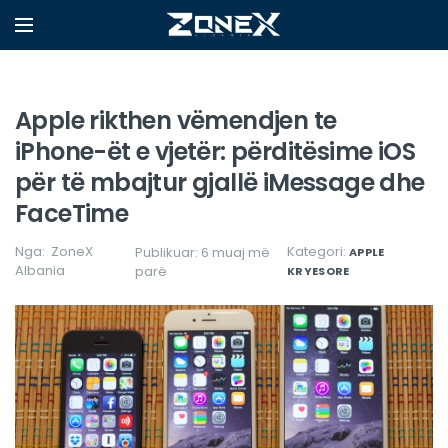
Apple rikthen vëmendjen te
iPhone-ët e vjetër: përditësime iOS
për të mbajtur gjallë iMessage dhe
FaceTime
Nga:
ZoneX
Kategori:
Publikuar: 6 muaj më
APPLE
Albania
parë
KRYESORE