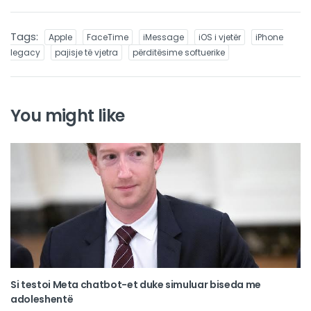
Tags:
Apple
FaceTime
iMessage
iOS i vjetër
iPhone
legacy
pajisje të vjetra
përditësime softuerike
You might like
Si testoi Meta chatbot-et duke simuluar biseda me
adoleshentë