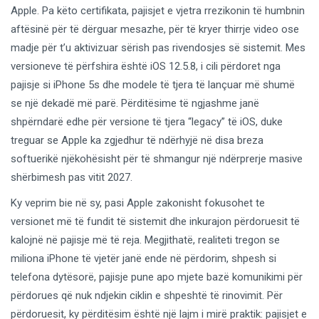
Apple. Pa këto certifikata, pajisjet e vjetra rrezikonin të humbnin
aftësinë për të dërguar mesazhe, për të kryer thirrje video ose
madje për t’u aktivizuar sërish pas rivendosjes së sistemit. Mes
versioneve të përfshira është iOS 12.5.8, i cili përdoret nga
pajisje si iPhone 5s dhe modele të tjera të lançuar më shumë
se një dekadë më parë. Përditësime të ngjashme janë
shpërndarë edhe për versione të tjera “legacy” të iOS, duke
treguar se Apple ka zgjedhur të ndërhyjë në disa breza
softuerikë njëkohësisht për të shmangur një ndërprerje masive
shërbimesh pas vitit 2027.
Ky veprim bie në sy, pasi Apple zakonisht fokusohet te
versionet më të fundit të sistemit dhe inkurajon përdoruesit të
kalojnë në pajisje më të reja. Megjithatë, realiteti tregon se
miliona iPhone të vjetër janë ende në përdorim, shpesh si
telefona dytësorë, pajisje pune apo mjete bazë komunikimi për
përdorues që nuk ndjekin ciklin e shpeshtë të rinovimit. Për
përdoruesit, ky përditësim është një lajm i mirë praktik: pajisjet e