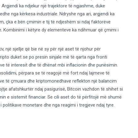
rgjendi ka ndjekur një trajektore të ngjashme, duke
or edhe nga kërkesa industriale. Ndryshe nga ari, argjendi ka
im, çka e bën çmimin e tij të ndjeshëm si ndaj faktorëve
le. Kombinimi i këtyre dy elementeve ka ndihmuar që çmimi i
iv, një sjellje që bie në sy për një aset të njohur për
kripto duket se po presin sinjale më të qarta nga fronti
 të interesit dhe të dhënat mbi inflacionin dhe punësimin.
nsolidimi, përpara se të reagojë më fort ndaj lajmeve të
eve të çmuara dhe kriptomonedhave reflekton një balancim
jtje afatshkurtër ndaj pasigurisë, Bitcoin vazhdon të shihet si
 e sistemit financiar. Se cili aset do të përfitojë më shumë
i politikave monetare dhe nga reagimi i tregjeve ndaj tyre.