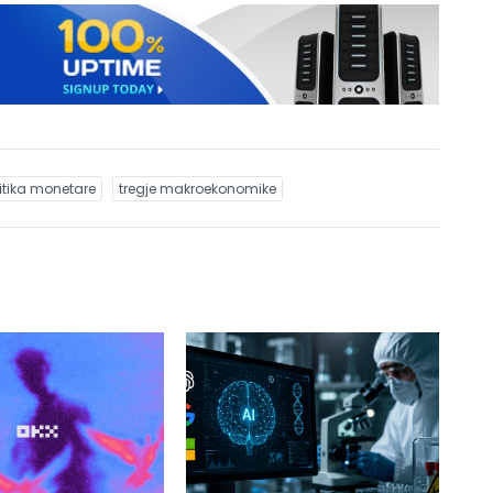
itika monetare
tregje makroekonomike