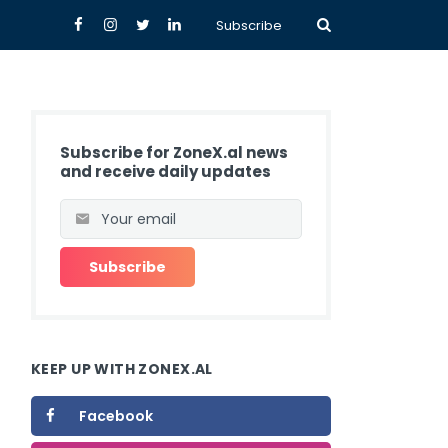
Subscribe
Subscribe for ZoneX.al news
and receive daily updates
KEEP UP WITH ZONEX.AL
Facebook