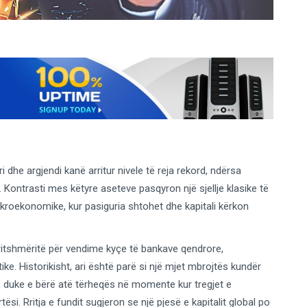
ri dhe argjendi kanë arritur nivele të reja rekord, ndërsa
 Kontrasti mes këtyre aseteve pasqyron një sjellje klasike të
kroekonomike, kur pasiguria shtohet dhe kapitali kërkon
 pritshmëritë për vendime kyçe të bankave qendrore,
ke. Historikisht, ari është parë si një mjet mbrojtës kundër
 duke e bërë atë tërheqës në momente kur tregjet e
si. Rritja e fundit sugjeron se një pjesë e kapitalit global po