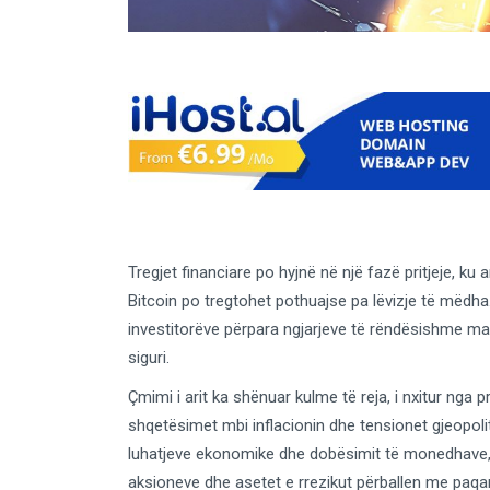
Tregjet financiare po hyjnë në një fazë pritjeje, ku a
Bitcoin po tregtohet pothuajse pa lëvizje të mëdha.
investitorëve përpara ngjarjeve të rëndësishme ma
siguri.
Çmimi i arit ka shënuar kulme të reja, i nxitur nga
shqetësimet mbi inflacionin dhe tensionet gjeopoliti
luhatjeve ekonomike dhe dobësimit të monedhave,
aksioneve dhe asetet e rrezikut përballen me paqartë