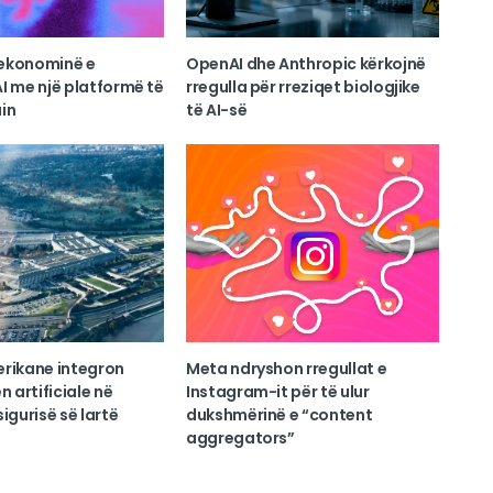
ekonominë e
OpenAI dhe Anthropic kërkojnë
I me një platformë të
rregulla për rreziqet biologjike
in
të AI-së
erikane integron
Meta ndryshon rregullat e
n artificiale në
Instagram-it për të ulur
igurisë së lartë
dukshmërinë e “content
aggregators”