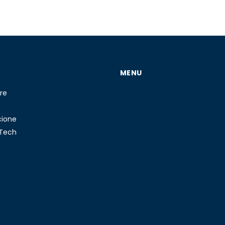
MENU
re
cione
 Tech