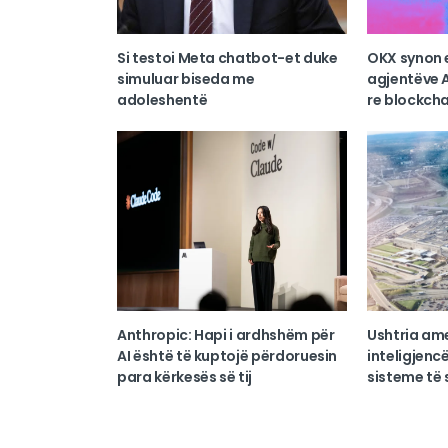
Si testoi Meta chatbot-et duke
OKX synon 
simuluar biseda me
agjentëve A
adoleshentë
re blockcha
Anthropic: Hapi i ardhshëm për
Ushtria am
AI është të kuptojë përdoruesin
inteligjencë
para kërkesës së tij
sisteme të s