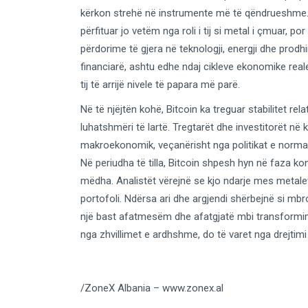
kërkon strehë në instrumente më të qëndrueshme. A
përfituar jo vetëm nga roli i tij si metal i çmuar, p
përdorime të gjera në teknologji, energji dhe prodh
financiarë, ashtu edhe ndaj cikleve ekonomike rea
tij të arrijë nivele të papara më parë.
Në të njëjtën kohë, Bitcoin ka treguar stabilitet relat
luhatshmëri të lartë. Tregtarët dhe investitorët në 
makroekonomik, veçanërisht nga politikat e normave
Në periudha të tilla, Bitcoin shpesh hyn në faza ko
mëdha. Analistët vërejnë se kjo ndarje mes metal
portofoli. Ndërsa ari dhe argjendi shërbejnë si mbro
një bast afatmesëm dhe afatgjatë mbi transformimin
nga zhvillimet e ardhshme, do të varet nga drejtimi 
/ZoneX Albania – www.zonex.al