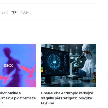
hain
TER
tokën
ekonominë e
OpenAI dhe Anthropic kërkojnë
I me një platformë të
rregulla për rreziqet biologjike
in
të AI-së