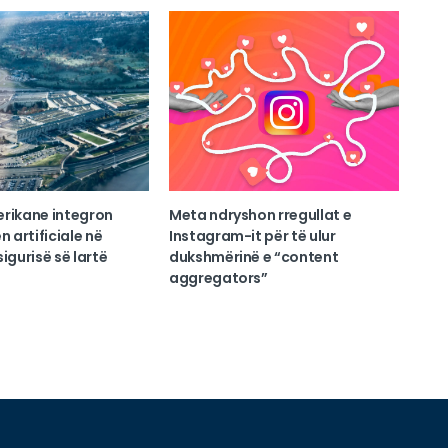
erikane integron
Meta ndryshon rregullat e
n artificiale në
Instagram-it për të ulur
igurisë së lartë
dukshmërinë e “content
aggregators”