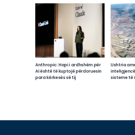
Anthropic: Hapi i ardhshëm për
Ushtria am
AI është të kuptojë përdoruesin
inteligjencë
para kërkesës së tij
sisteme të s