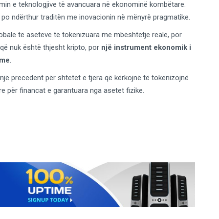
grimin e teknologjive të avancuara në ekonominë kombëtare.
ë po ndërthur traditën me inovacionin në mënyrë pragmatike.
obale të aseteve të tokenizuara me mbështetje reale, por
 që nuk është thjesht kripto, por
një instrument ekonomik i
hme
.
një precedent për shtetet e tjera që kërkojnë të tokenizojnë
re për financat e garantuara nga asetet fizike.