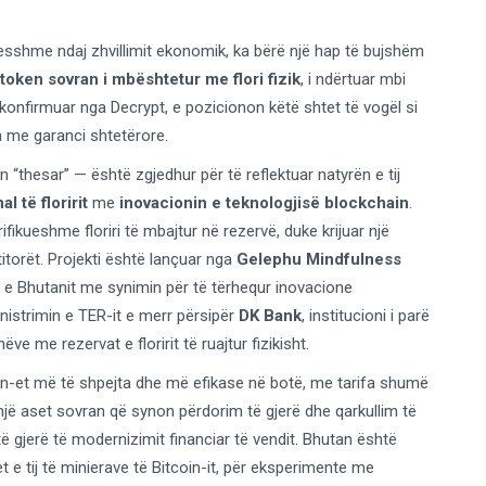
jdesshme ndaj zhvillimit ekonomik, ka bërë një hap të bujshëm
token sovran i mbështetur me flori fizik
, i ndërtuar mbi
i konfirmuar nga Decrypt, e pozicionon këtë shtet të vogël si
a me garanci shtetërore.
n “thesar” — është zgjedhur për të reflektuar natyrën e tij
al të floririt
me
inovacionin e teknologjisë blockchain
.
ifikueshme floriri të mbajtur në rezervë, duke krijuar një
itorët. Projekti është lançuar nga
Gelephu Mindfulness
ria e Bhutanit me synimin për të tërhequr inovacione
nistrimin e TER-it e merr përsipër
DK Bank
, institucioni i parë
nëve me rezervat e floririt të ruajtur fizikisht.
in-et më të shpejta dhe më efikase në botë, me tarifa shumë
 një aset sovran që synon përdorim të gjerë dhe qarkullim të
të gjerë të modernizimit financiar të vendit. Bhutan është
 e tij të minierave të Bitcoin-it, për eksperimente me