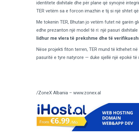
identitete dixhitale dhe për plane që synojnë inte
TER vetëm sa e forcon imazhin e tij si një shtet q
Me tokenin TER, Bhutan jo vetëm futet në garën gl
edhe prezanton një model të ri: një pasuri dixhitale
lidhur me vlera të prekshme dhe të verifikues
Nëse projekti fiton terren, TER mund të kthehet në 
pasuritë e tyre natyrore — duke sjellë një epokë të 
/ZoneX Albania – www.zonex.al