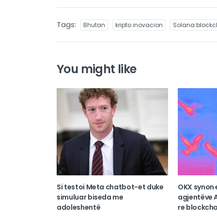
Tags:
Bhutan
kripto inovacion
Solana blockc
You might like
Si testoi Meta chatbot-et duke
OKX synon 
simuluar biseda me
agjentëve A
adoleshentë
re blockcha