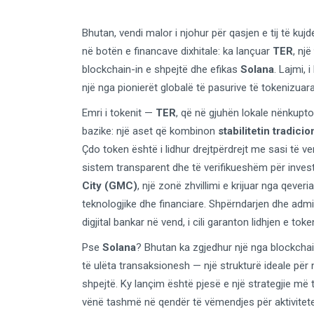
Bhutan, vendi malor i njohur për qasjen e tij të ku
në botën e financave dixhitale: ka lançuar
TER
, një
blockchain-in e shpejtë dhe efikas
Solana
. Lajmi, 
një nga pionierët globalë të pasurive të tokenizuar
Emri i tokenit —
TER
, që në gjuhën lokale nënkupto
bazike: një aset që kombinon
stabilitetin tradicion
Çdo token është i lidhur drejtpërdrejt me sasi të ver
sistem transparent dhe të verifikueshëm për invest
City (GMC)
, një zonë zhvillimi e krijuar nga qeve
teknologjike dhe financiare. Shpërndarjen dhe admi
digjital bankar në vend, i cili garanton lidhjen e toke
Pse
Solana
? Bhutan ka zgjedhur një nga blockcha
të ulëta transaksionesh — një strukturë ideale për
shpejtë. Ky lançim është pjesë e një strategjie më 
vënë tashmë në qendër të vëmendjes për aktivitetet