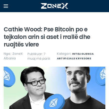
Cathie Wood: Pse Bitcoin po e
tejkalon arin si aset i rrallë dhe
ruajtës vlere
Nga:
ZoneX
Kategori:
Publikuar: 7
INTELIGJENCA
Albania
muaj më parë
ARTIFICIALE
KRYESORE