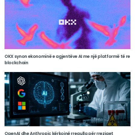
OKX synon ekonominë e agjentëve AI me një platformë të re
blockchain
OpenAI dhe Anthropic kërkojnë rregulla për rreziqet