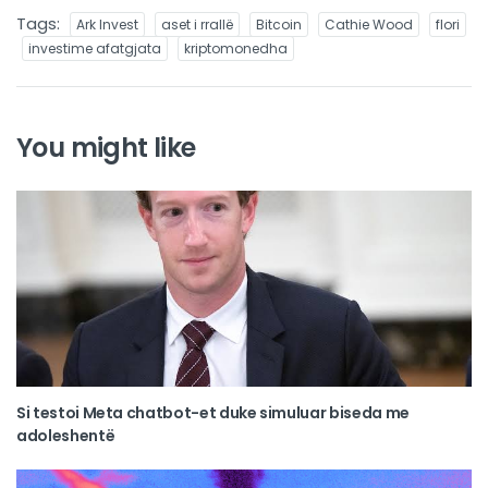
Tags:
Ark Invest
aset i rrallë
Bitcoin
Cathie Wood
flori
investime afatgjata
kriptomonedha
You might like
Si testoi Meta chatbot-et duke simuluar biseda me
adoleshentë