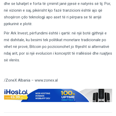
dhe se luhatjet e forta të çmimit janë pjesë e natyrës së tij. Por,
në vizionin e saj, pikërisht kjo fazë tranzicioni është ajo që
shoqëron çdo teknologji apo aset të ri përpara se të arrijë
pjekurinë e plotë.
Për Ark Invest, përfundimi është i qartë: në një botë gjithnjë e
më dixhitale, ku besimi tek politikat monetare tradicionale po
vihet në provë, Bitcoin po pozicionohet jo thjesht si alternativë
ndaj arit, por si një evolucion i konceptit të rrallësisë dhe ruajtjes
së vlerës.
/ZoneX Albania – www.zonex.al