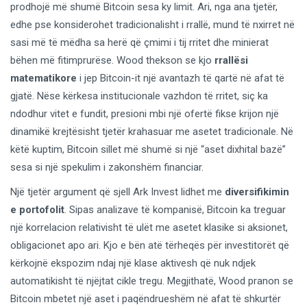
prodhojë më shumë Bitcoin sesa ky limit. Ari, nga ana tjetër,
edhe pse konsiderohet tradicionalisht i rrallë, mund të nxirret në
sasi më të mëdha sa herë që çmimi i tij rritet dhe minierat
bëhen më fitimprurëse. Wood thekson se kjo
rrallësi
matematikore
i jep Bitcoin-it një avantazh të qartë në afat të
gjatë. Nëse kërkesa institucionale vazhdon të rritet, siç ka
ndodhur vitet e fundit, presioni mbi një ofertë fikse krijon një
dinamikë krejtësisht tjetër krahasuar me asetet tradicionale. Në
këtë kuptim, Bitcoin sillet më shumë si një “aset dixhital bazë”
sesa si një spekulim i zakonshëm financiar.
Një tjetër argument që sjell Ark Invest lidhet me
diversifikimin
e portofolit
. Sipas analizave të kompanisë, Bitcoin ka treguar
një korrelacion relativisht të ulët me asetet klasike si aksionet,
obligacionet apo ari. Kjo e bën atë tërheqës për investitorët që
kërkojnë ekspozim ndaj një klase aktivesh që nuk ndjek
automatikisht të njëjtat cikle tregu. Megjithatë, Wood pranon se
Bitcoin mbetet një aset i paqëndrueshëm në afat të shkurtër