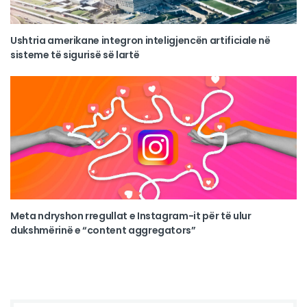
Ushtria amerikane integron inteligjencën artificiale në
sisteme të sigurisë së lartë
Meta ndryshon rregullat e Instagram-it për të ulur
dukshmërinë e “content aggregators”