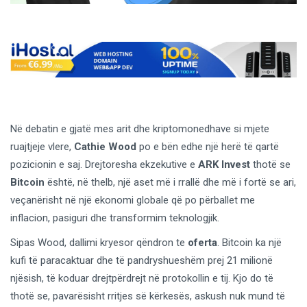
Në debatin e gjatë mes arit dhe kriptomonedhave si mjete
ruajtjeje vlere,
Cathie Wood
po e bën edhe një herë të qartë
pozicionin e saj. Drejtoresha ekzekutive e
ARK Invest
thotë se
Bitcoin
është, në thelb, një aset më i rrallë dhe më i fortë se ari,
veçanërisht në një ekonomi globale që po përballet me
inflacion, pasiguri dhe transformim teknologjik.
Sipas Wood, dallimi kryesor qëndron te
oferta
. Bitcoin ka një
kufi të paracaktuar dhe të pandryshueshëm prej 21 milionë
njësish, të koduar drejtpërdrejt në protokollin e tij. Kjo do të
thotë se, pavarësisht rritjes së kërkesës, askush nuk mund të