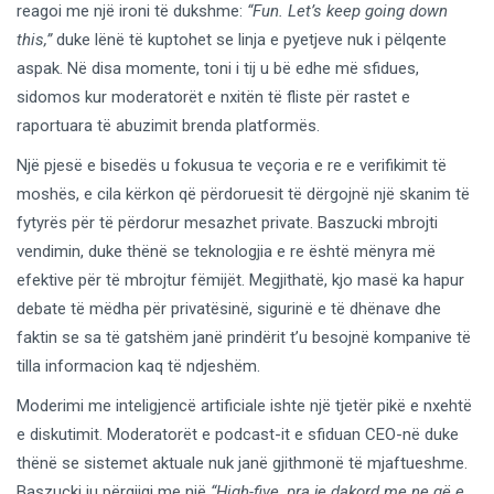
reagoi me një ironi të dukshme:
“Fun. Let’s keep going down
this,”
duke lënë të kuptohet se linja e pyetjeve nuk i pëlqente
aspak. Në disa momente, toni i tij u bë edhe më sfidues,
sidomos kur moderatorët e nxitën të fliste për rastet e
raportuara të abuzimit brenda platformës.
Një pjesë e bisedës u fokusua te veçoria e re e verifikimit të
moshës, e cila kërkon që përdoruesit të dërgojnë një skanim të
fytyrës për të përdorur mesazhet private. Baszucki mbrojti
vendimin, duke thënë se teknologjia e re është mënyra më
efektive për të mbrojtur fëmijët. Megjithatë, kjo masë ka hapur
debate të mëdha për privatësinë, sigurinë e të dhënave dhe
faktin se sa të gatshëm janë prindërit t’u besojnë kompanive të
tilla informacion kaq të ndjeshëm.
Moderimi me inteligjencë artificiale ishte një tjetër pikë e nxehtë
e diskutimit. Moderatorët e podcast-it e sfiduan CEO-në duke
thënë se sistemet aktuale nuk janë gjithmonë të mjaftueshme.
Baszucki iu përgjigj me një
“High-five, pra je dakord me ne që e