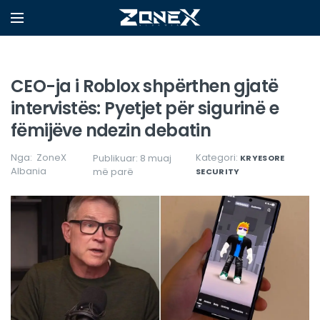
CEO-ja i Roblox shpërthen gjatë
intervistës: Pyetjet për sigurinë e
fëmijëve ndezin debatin
Nga:
ZoneX
Kategori:
Publikuar: 8 muaj
KRYESORE
Albania
më parë
SECURITY