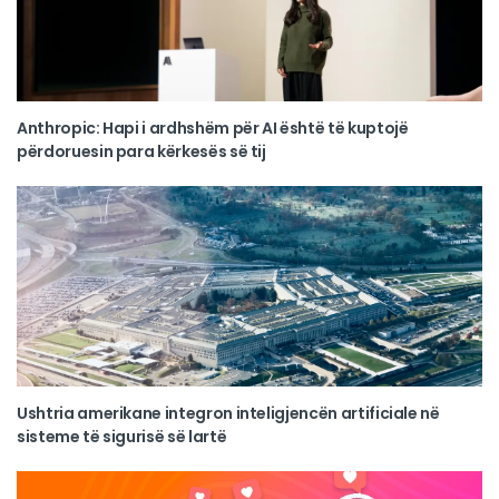
Anthropic: Hapi i ardhshëm për AI është të kuptojë
përdoruesin para kërkesës së tij
Ushtria amerikane integron inteligjencën artificiale në
sisteme të sigurisë së lartë