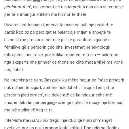
përdorim AI-n”
, një koment që u interpretua nga disa si tentativë
për të shmangur kritikën me humor të thatë.
Pavarësisht tensionit, intervista nxori në pah një realitet të
qartë: Roblox po përpiqet të balancojë rritjen e shpejtë të
biznesit me presionin në rritje për të garantuar sigurinë e
fëmijëve që e përdorin çdo ditë. Investimet në teknologji
mbrojtëse janë reale, por kritikat mbeten të forta — sidomos
nga ekspertë dhe prindër që thonë se këto masa vijnë më vonë
seç duhet.
Në intervista të tjera, Baszucki ka thënë hapur se “nëse prindërit
nuk ndihen të sigurt, atëherë nuk duhet t’i lejojnë fëmijët të
përdorin platformën”, një deklaratë që ka ndezur edhe më
shumë debatin për përgjegjësinë që duhet të mbajë një kompani
me një audiencë kaq të re.
Intervista me
Hard Fork
tregoi një CEO që nuk i shmanget
pyetjeve, por as nuk i pranon lehtë kritikat. Dhe ndërsa Roblox