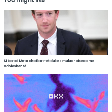
Si testoi Meta chatbot-et duke simuluar biseda me
adoleshentë