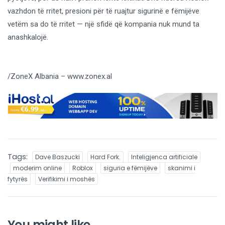
vazhdon të rritet, presioni për të ruajtur sigurinë e fëmijëve
vetëm sa do të rritet — një sfidë që kompania nuk mund ta
anashkalojë.
/ZoneX Albania – www.zonex.al
Tags:
Dave Baszucki
Hard Fork.
Inteligjenca artificiale
moderim online
Roblox
siguria e fëmijëve
skanimi i
fytyrës
Verifikimi i moshës
You might like