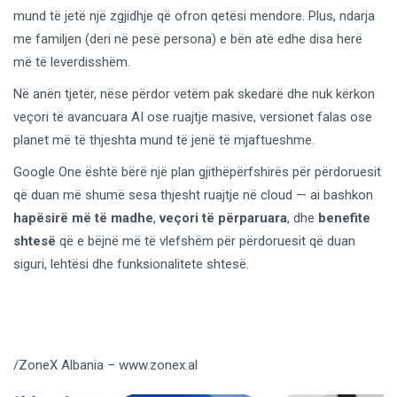
mund të jetë një zgjidhje që ofron qetësi mendore. Plus, ndarja
me familjen (deri në pesë persona) e bën atë edhe disa herë
më të leverdisshëm.
Në anën tjetër, nëse përdor vetëm pak skedarë dhe nuk kërkon
veçori të avancuara AI ose ruajtje masive, versionet falas ose
planet më të thjeshta mund të jenë të mjaftueshme.
Google One është bërë një plan gjithëpërfshirës për përdoruesit
që duan më shumë sesa thjesht ruajtje në cloud — ai bashkon
hapësirë më të madhe
,
veçori të përparuara
, dhe
benefite
shtesë
që e bëjnë më të vlefshëm për përdoruesit që duan
siguri, lehtësi dhe funksionalitete shtesë.
/ZoneX Albania – www.zonex.al