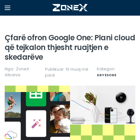
Çfarë ofron Google One: Plani cloud
që tejkalon thjesht ruajtjen e
skedarëve
Nga:
ZoneX
Kategori:
Publikuar: 10 muaj më
Albania
parë
KRYESORE