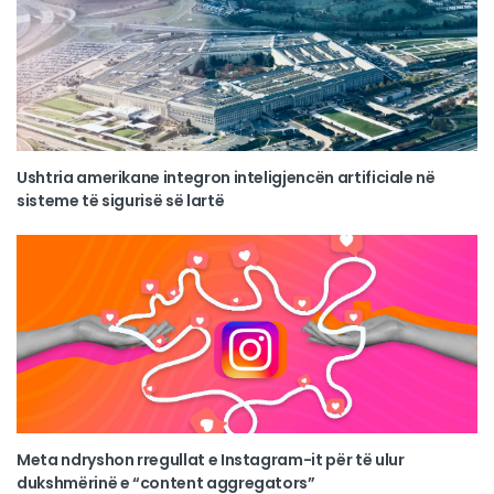
Ushtria amerikane integron inteligjencën artificiale në
sisteme të sigurisë së lartë
Meta ndryshon rregullat e Instagram-it për të ulur
dukshmërinë e “content aggregators”