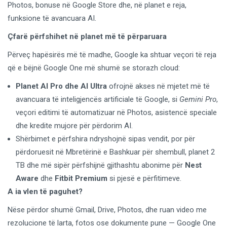
Photos, bonuse në Google Store dhe, në planet e reja,
funksione të avancuara AI.
Çfarë përfshihet në planet më të përparuara
Përveç hapësirës më të madhe, Google ka shtuar veçori të reja
që e bëjnë Google One më shumë se storazh cloud:
Planet AI Pro dhe AI Ultra
ofrojnë akses në mjetet më të
avancuara të inteligjencës artificiale të Google, si
Gemini Pro
,
veçori editimi të automatizuar në Photos, asistencë speciale
dhe kredite mujore për përdorim AI.
Shërbimet e përfshira ndryshojnë sipas vendit, por për
përdoruesit në Mbretërinë e Bashkuar për shembull, planet 2
TB dhe më sipër përfshijnë gjithashtu abonime për
Nest
Aware
dhe
Fitbit Premium
si pjesë e përfitimeve.
A ia vlen të paguhet?
Nëse përdor shumë Gmail, Drive, Photos, dhe ruan video me
rezolucione të larta, fotos ose dokumente pune — Google One