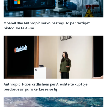
OpenAI dhe Anthropic kërkojnë rregulla për rreziqet
biologjike të AI-së
Anthropic: Hapi i ardhshëm për AI është të kuptojë
përdoruesin para kërkesës së tij