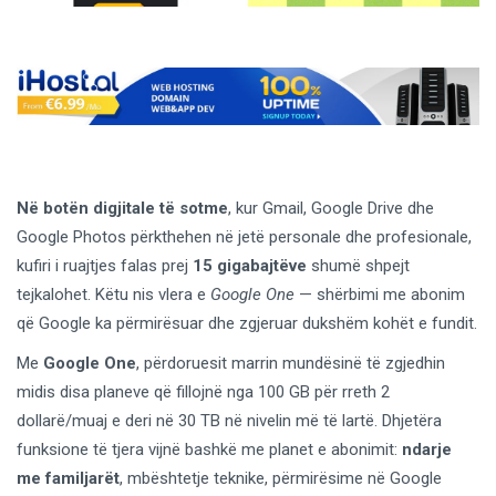
Në botën digjitale të sotme
, kur Gmail, Google Drive dhe
Google Photos përkthehen në jetë personale dhe profesionale,
kufiri i ruajtjes falas prej
15 gigabajtëve
shumë shpejt
tejkalohet. Këtu nis vlera e
Google One
— shërbimi me abonim
që Google ka përmirësuar dhe zgjeruar dukshëm kohët e fundit.
Me
Google One
, përdoruesit marrin mundësinë të zgjedhin
midis disa planeve që fillojnë nga 100 GB për rreth 2
dollarë/muaj e deri në 30 TB në nivelin më të lartë. Dhjetëra
funksione të tjera vijnë bashkë me planet e abonimit:
ndarje
me familjarët
, mbështetje teknike, përmirësime në Google