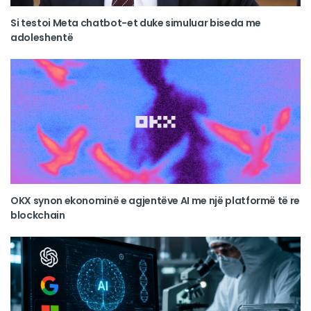
Si testoi Meta chatbot-et duke simuluar biseda me
adoleshentë
OKX synon ekonominë e agjentëve AI me një platformë të re
blockchain