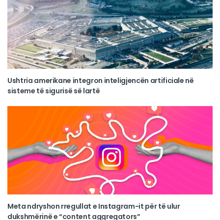
Ushtria amerikane integron inteligjencën artificiale në
sisteme të sigurisë së lartë
Meta ndryshon rregullat e Instagram-it për të ulur
dukshmërinë e “content aggregators”