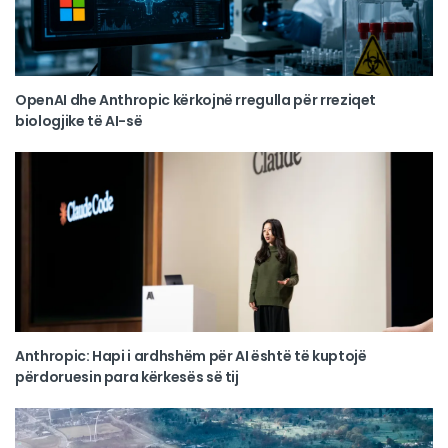
OpenAI dhe Anthropic kërkojnë rregulla për rreziqet
biologjike të AI-së
Anthropic: Hapi i ardhshëm për AI është të kuptojë
përdoruesin para kërkesës së tij