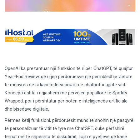
OpenAI ka prezantuar një funksion të ri për ChatGPT, të quajtur
Year-End Review, që u jep përdoruesve një përmbledhje vjetore
të mënyrës se si kanë ndërvepruar me chatbot-in gjatë vitit.
Koncepti është i ngjashëm me përvojën popullore të Spotify
Wrapped, por i përshtatur për botën e inteligjencës artificiale
dhe bisedave digjitale.
Përmes këtij funksioni, përdoruesit mund të shohin një pasqyrë
të personalizuar të vitit të tyre me ChatGPT, duke përfshirë
temat më të shpeshta të diskutimit, llojin e pyetjeve që kanë