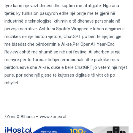
tyre kanë një vazhdimësi dhe kuptim më afatgjatë. Nga ana
tjetër, ky funksion pasqyron edhe një prirje më të gjerë në
industrinë e teknologjisë: kthimin e të dhënave personale në
përvoja narrative. Ashtu si Spotify Wrapped e kthen dëgjimin e
muzikës në një histori vjetore, ChatGPT po bën të njëjtën gjë
me bisedat dhe përdorimin e AI-së.Për OpenAI, Year-End
Review është më shumë se një risi festive. Ai shërben si një
mënyrë për të forcuar lidhjen emocionale dhe praktike mes
përdoruesve dhe AI-së, duke e bërë ChatGPT jo vetëm një mjet
pune, por edhe një pjesë të kujtesës digjitale të vitit që po
mbyllet.
/ZoneX Albania – www.zonex.al