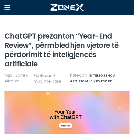
ChatGPT prezanton “Year-End
Review”, përmbledhjen vjetore të
përdorimit të inteligjencës
artificiale
Nga:
ZoneX
Kategori:
Publikuar: 8
INTELIGJENCA
Albania
muaj më parë
ARTIFICIALE
KRYESORE