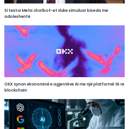
Si testoi Meta chatbot-et duke simuluar biseda me
adoleshentë
OKX synon ekonominë e agjentëve AI me një platformë të re
blockchain