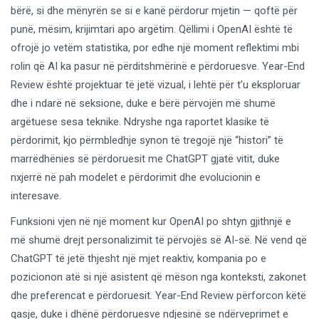
bërë, si dhe mënyrën se si e kanë përdorur mjetin — qoftë për
punë, mësim, krijimtari apo argëtim. Qëllimi i OpenAI është të
ofrojë jo vetëm statistika, por edhe një moment reflektimi mbi
rolin që AI ka pasur në përditshmërinë e përdoruesve. Year-End
Review është projektuar të jetë vizual, i lehtë për t’u eksploruar
dhe i ndarë në seksione, duke e bërë përvojën më shumë
argëtuese sesa teknike. Ndryshe nga raportet klasike të
përdorimit, kjo përmbledhje synon të tregojë një “histori” të
marrëdhënies së përdoruesit me ChatGPT gjatë vitit, duke
nxjerrë në pah modelet e përdorimit dhe evolucionin e
interesave.
Funksioni vjen në një moment kur OpenAI po shtyn gjithnjë e
më shumë drejt personalizimit të përvojës së AI-së. Në vend që
ChatGPT të jetë thjesht një mjet reaktiv, kompania po e
pozicionon atë si një asistent që mëson nga konteksti, zakonet
dhe preferencat e përdoruesit. Year-End Review përforcon këtë
qasje, duke i dhënë përdoruesve ndjesinë se ndërveprimet e