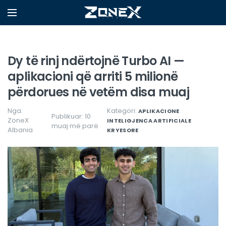
Dy të rinj ndërtojnë Turbo AI —
aplikacioni që arriti 5 milionë
përdorues në vetëm disa muaj
Nga:
Kategori:
APLIKACIONE
Publikuar: 10
ZoneX
INTELIGJENCA ARTIFICIALE
muaj më parë
Albania
KRYESORE