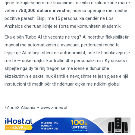
qenë të kujdesshëm me financimet: në vitin e kaluar kanë marrë
vetëm
750,000 dollarë investim
, ndërsa operojnë me rrjedhë
pozitive parash. Ekipi, me 15 persona, ka qendër në Los
Anxhelos dhe ruan lidhje të forta me komunitetin akademik.
Çka e bën Turbo AI të veçantë në treg? Ai ndërthur fleksibilitetin
manual me automatizimin e avancuar: përdoruesi mund të
lejojë që AI të bëjë shënime autonomisht, ose të bashkëveprojë
me të — duke ruajtur kontrollin dhe personalizimin. Ky sukses i
shpejtë nga dy të rinj tregon se me idenë e duhur dhe
ekzekutimin e saktë, nuk është e nevojshme të jesh pjesë e një
institucioni të madh për të ndërtuar diçka me ndikim global.
/ZoneX Albania – www.zonex.al