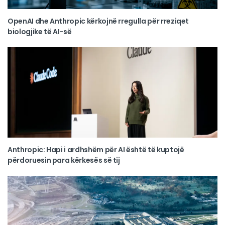
OpenAI dhe Anthropic kërkojnë rregulla për rreziqet
biologjike të AI-së
Anthropic: Hapi i ardhshëm për AI është të kuptojë
përdoruesin para kërkesës së tij