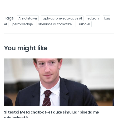
Tags:
AI notetaker
aplikacione edukative AI
edtech
kuiz
AI
përmbledhje
shënime automatike
Turbo AI
You might like
Si testoi Meta chatbot-et duke simuluar biseda me
adoleshentë