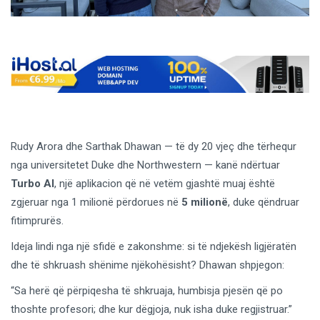
Rudy Arora dhe Sarthak Dhawan — të dy 20 vjeç dhe tërhequr
nga universitetet Duke dhe Northwestern — kanë ndërtuar
Turbo AI
, një aplikacion që në vetëm gjashtë muaj është
zgjeruar nga 1 milionë përdorues në
5 milionë
, duke qëndruar
fitimprurës.
Ideja lindi nga një sfidë e zakonshme: si të ndjekësh ligjëratën
dhe të shkruash shënime njëkohësisht? Dhawan shpjegon:
“Sa herë që përpiqesha të shkruaja, humbisja pjesën që po
thoshte profesori; dhe kur dëgjoja, nuk isha duke regjistruar.”