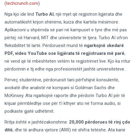
(
techcrunch.com
)
Nga kjo ide lind
Turbo AI
, një mjet që regjistron ligjërata dhe
automatikisht krijon shënime, kuiza dhe kartela mësimore.
Aplikacioni u shpërnda së pari në kampuset e tyre dhe më pas
përtej: në Harvard, MIT dhe universitete të tjera. Turbo AI ofron
fleksibilitet të lartë. Përdoruesit mund të
ngarkojnë skedarë
PDF, video YouTube ose ligjërata të regjistruara më parë
,
në vend që të mbështeten vetëm te regjistrimet live. Kjo ka rritur
përdorimin e tij edhe nga profesionistët jashtë universiteteve.
Përveç studentëve, përdoruesit tani përfshijnë konsulentë,
avokatë dhe analistë në kompani si Goldman Sachs dhe
McKinsey. Ata ngarkojnë raporte dhe përdorin Turbo AI për të
krijuar përmbledhje ose për t’i kthyer ato në forma audio, si
podkaste gjatë udhëtimit.
Rritja është e jashtëzakonshme:
20,000 përdorues të rinj çdo
ditë
, dhe të ardhura vjetore (ARR) në shifra tetëshe. Ata kanë