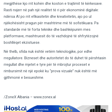
megjithëse kjo rrit kohën dhe koston e trajtimit të kërkesave.
Rasti nxjerr në pah një realitet të ri për ekonominë digjitale:
ndërsa AI po rrit efikasitetin dhe kreativitetin, ajo po ul
njëkohësisht pragun për mashtrime më të sofistikuara. Pa
standarde më të forta teknike dhe bashkëpunim mes
platformave, mashtruesit do të vazhdojnë të shfrytëzojnë
boshllëqet ekzistuese.
Në thelb, sfida nuk është vetëm teknologjike, por edhe
rregullatore. Bizneset dhe autoritetet do të duhet të përshtasin
rregullat dhe mjetet e tyre për të mbrojtur proceset e
rimbursimit në një epokë ku “prova vizuale” nuk është më
gjithmonë e besueshme.
/ZoneX Albania – www.zonex.al