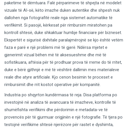
paketime të dëmtuara. Falë përparimeve të shpejta në modelet
vizuale të AI-së, këto imazhe duken autentike dhe shpesh nuk
dallohen nga fotografitë reale nga sistemet automatike të
verifikimit. Si pasojë, kërkesat për rimbursim miratohen pa
kontroll shtesë, duke shkaktuar humbje financiare për bizneset.
Ekspertët e sigurisë dixhitale paralajmërojnë se kjo është vetëm
faza e parë e një problemi më të gjerë. Ndërsa mjetet e
gjenerimit vizual bëhen më të aksesueshme dhe më të
sofistikuara, aftësia për të prodhuar prova të rreme do të rritet,
duke e bërë gjithnjë e më të vështirë dallimin mes materialeve
reale dhe atyre artificiale. Kjo cenon besimin te proceset e
rimbursimit dhe rrit kostot operative për kompanitë.
Industria po shqyrton kundërmasa të reja. Disa platforma po
investojnë në analiza të avancuara të imazheve, kontrolle të
shumëfishta verifikimi dhe përdorimin e metadata-ve të
provencës për të gjurmuar origjinën e një fotografie. Të tjera po
testojnë verifikime shtesë njerëzore për rastet e dyshimta,