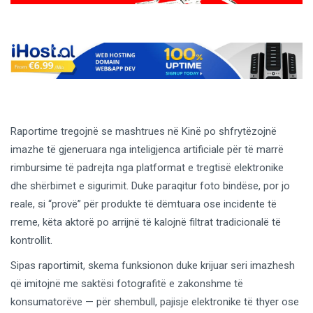
Raportime tregojnë se mashtrues në Kinë po shfrytëzojnë
imazhe të gjeneruara nga inteligjenca artificiale për të marrë
rimbursime të padrejta nga platformat e tregtisë elektronike
dhe shërbimet e sigurimit. Duke paraqitur foto bindëse, por jo
reale, si “provë” për produkte të dëmtuara ose incidente të
rreme, këta aktorë po arrijnë të kalojnë filtrat tradicionalë të
kontrollit.
Sipas raportimit, skema funksionon duke krijuar seri imazhesh
që imitojnë me saktësi fotografitë e zakonshme të
konsumatorëve — për shembull, pajisje elektronike të thyer ose