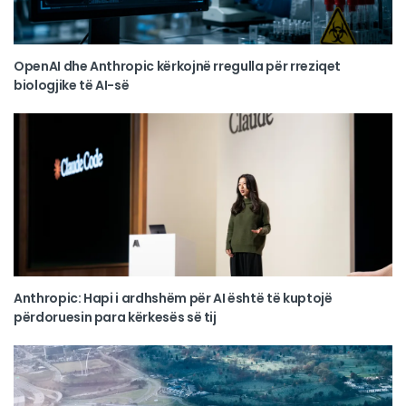
OpenAI dhe Anthropic kërkojnë rregulla për rreziqet
biologjike të AI-së
Anthropic: Hapi i ardhshëm për AI është të kuptojë
përdoruesin para kërkesës së tij