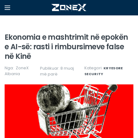
Ekonomia e mashtrimit në epokën
e AI-së: rasti i rimbursimeve false
në Kinë
Nga:
ZoneX
Kategori:
Publikuar: 8 muaj
KRYESORE
Albania
më parë
SECURITY