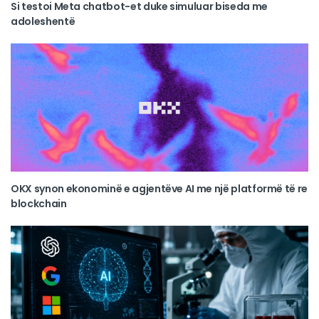
Si testoi Meta chatbot-et duke simuluar biseda me
adoleshentë
OKX synon ekonominë e agjentëve AI me një platformë të re
blockchain