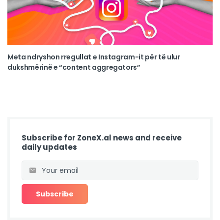
Meta ndryshon rregullat e Instagram-it për të ulur
dukshmërinë e “content aggregators”
Subscribe for ZoneX.al news and receive
daily updates