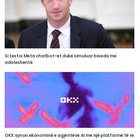
Si testoi Meta chatbot-et duke simuluar biseda me
adoleshentë
OKX synon ekonominë e agjentëve AI me një platformë të re