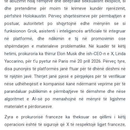
të abuzimit ndaj fëmijëve dhe deepfake seksualisht eksplicit, si
dhe pretendime për moim të krimeve kundër njerëzimit,
përfshirë Holokaustin. Përveç shqetësimeve për përmbajtjen e
postuar, autoritetet po shqyrtojnë edhe mënyrën se si
funksionon Grok, asistenti i inteligjencës artificiale të integruar
në platformë, dhe ndikimin e tij në promovimin ose
shpërndarjen e materialeve problematike. Në kuadër të këtij
hetimi, prokuroria ka thirrur Elon Musk dhe ish-CEO-n e X, Linda
Yaccarino, për t’u pyetur në Paris më 20 prill 2026. Përveç tyre,
disa punonjës të platformës janë ftuar për të dhënë dëshmi në
të njëjtën javë. Thirrjet janë pjesë e përpjekjes për të verifikuar
nëse udhëheqësit e kompanisë kanë ndërmarrë veprime për të
parandaluar publikimin e përmbajtjeve të dëmshme dhe nëse
algoritmet e AI-së po menaxhojnë në mënyrë të ligjshme
materialet e përdoruesve.
Zyra e prokurorisë franceze ka theksuar se qëllimi i këtij
operacioni është të sigurojë që X të respektojë ligjet franceze,