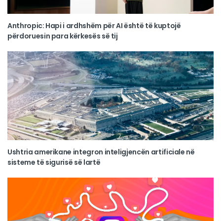
Anthropic: Hapi i ardhshëm për AI është të kuptojë
përdoruesin para kërkesës së tij
Ushtria amerikane integron inteligjencën artificiale në
sisteme të sigurisë së lartë