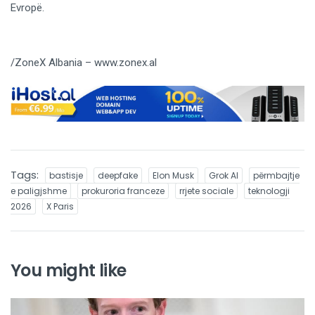
Evropë.
/ZoneX Albania – www.zonex.al
Tags:
bastisje
deepfake
Elon Musk
Grok AI
përmbajtje
e paligjshme
prokuroria franceze
rrjete sociale
teknologji
2026
X Paris
You might like