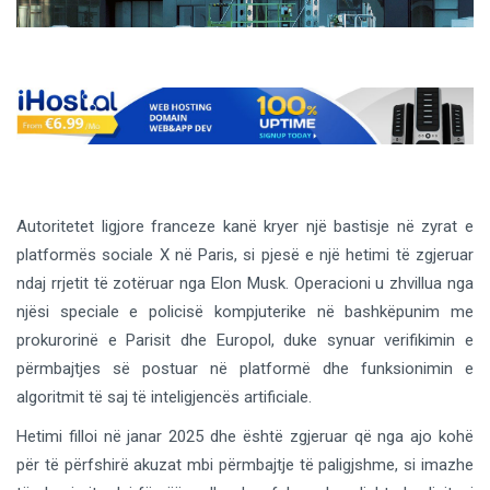
Autoritetet ligjore franceze kanë kryer një bastisje në zyrat e
platformës sociale X në Paris, si pjesë e një hetimi të zgjeruar
ndaj rrjetit të zotëruar nga Elon Musk. Operacioni u zhvillua nga
njësi speciale e policisë kompjuterike në bashkëpunim me
prokurorinë e Parisit dhe Europol, duke synuar verifikimin e
përmbajtjes së postuar në platformë dhe funksionimin e
algoritmit të saj të inteligjencës artificiale.
Hetimi filloi në janar 2025 dhe është zgjeruar që nga ajo kohë
për të përfshirë akuzat mbi përmbajtje të paligjshme, si imazhe