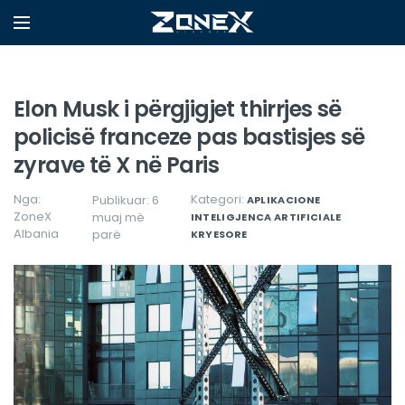
Elon Musk i përgjigjet thirrjes së
policisë franceze pas bastisjes së
zyrave të X në Paris
Nga:
Kategori:
Publikuar: 6
APLIKACIONE
ZoneX
muaj më
INTELIGJENCA ARTIFICIALE
Albania
parë
KRYESORE