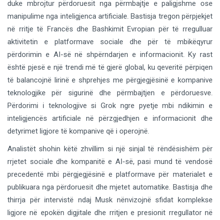
duke mbrojtur përdoruesit nga përmbajtje e paligjshme ose
manipulime nga inteligjenca artificiale. Bastisja tregon përpjekjet
në rritje të Francës dhe Bashkimit Evropian për të rregulluar
aktivitetin e platformave sociale dhe për të mbikëqyrur
përdorimin e AI-së në shpërndarjen e informacionit. Ky rast
është pjesë e një trendi më të gjerë global, ku qeveritë përpiqen
të balancojnë lirinë e shprehjes me përgjegjësinë e kompanive
teknologjike për sigurinë dhe përmbajtjen e përdoruesve.
Përdorimi i teknologjive si Grok ngre pyetje mbi ndikimin e
inteligjencës artificiale në përzgjedhjen e informacionit dhe
detyrimet ligjore të kompanive që i operojnë.
Analistët shohin këtë zhvillim si një sinjal të rëndësishëm për
rrjetet sociale dhe kompanitë e AI-së, pasi mund të vendosë
precedentë mbi përgjegjësinë e platformave për materialet e
publikuara nga përdoruesit dhe mjetet automatike. Bastisja dhe
thirrja për intervistë ndaj Musk nënvizojnë sfidat komplekse
ligjore në epokën digjitale dhe rritjen e presionit rregullator në