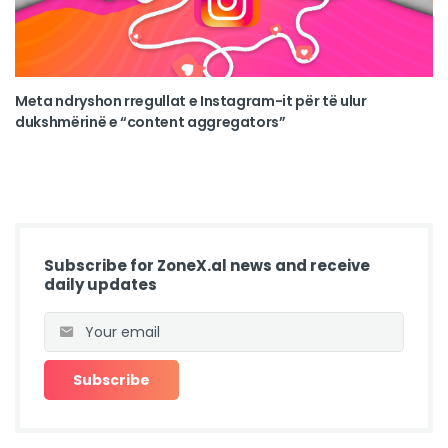
Meta ndryshon rregullat e Instagram-it për të ulur
dukshmërinë e “content aggregators”
Subscribe for ZoneX.al news and receive
daily updates