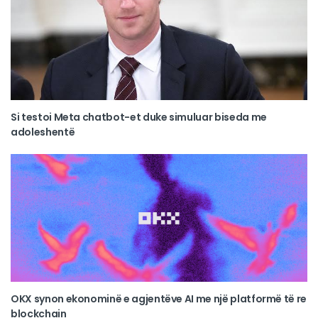
Si testoi Meta chatbot-et duke simuluar biseda me
adoleshentë
OKX synon ekonominë e agjentëve AI me një platformë të re
blockchain