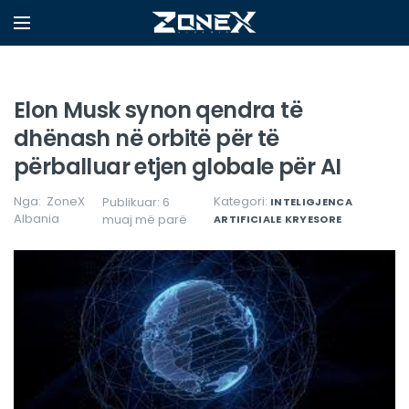
Elon Musk synon qendra të
dhënash në orbitë për të
përballuar etjen globale për AI
Nga:
ZoneX
Kategori:
Publikuar: 6
INTELIGJENCA
Albania
muaj më parë
ARTIFICIALE
KRYESORE