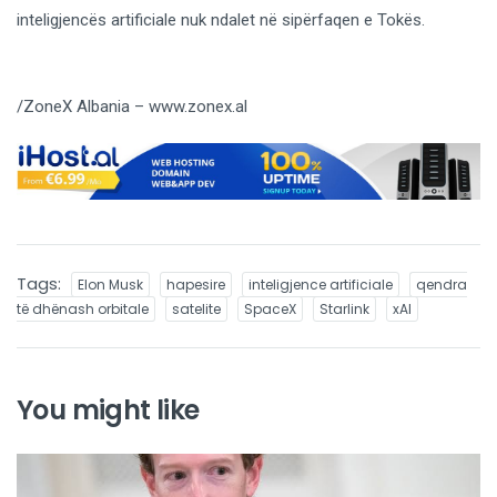
inteligjencës artificiale nuk ndalet në sipërfaqen e Tokës.
/ZoneX Albania – www.zonex.al
Tags:
Elon Musk
hapesire
inteligjence artificiale
qendra
të dhënash orbitale
satelite
SpaceX
Starlink
xAI
You might like