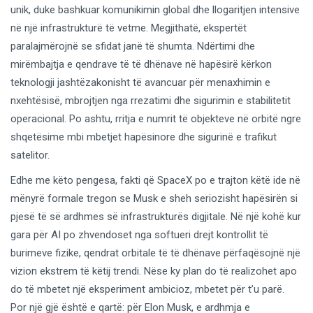
unik, duke bashkuar komunikimin global dhe llogaritjen intensive
në një infrastrukturë të vetme. Megjithatë, ekspertët
paralajmërojnë se sfidat janë të shumta. Ndërtimi dhe
mirëmbajtja e qendrave të të dhënave në hapësirë kërkon
teknologji jashtëzakonisht të avancuar për menaxhimin e
nxehtësisë, mbrojtjen nga rrezatimi dhe sigurimin e stabilitetit
operacional. Po ashtu, rritja e numrit të objekteve në orbitë ngre
shqetësime mbi mbetjet hapësinore dhe sigurinë e trafikut
satelitor.
Edhe me këto pengesa, fakti që SpaceX po e trajton këtë ide në
mënyrë formale tregon se Musk e sheh seriozisht hapësirën si
pjesë të së ardhmes së infrastrukturës digjitale. Në një kohë kur
gara për AI po zhvendoset nga softueri drejt kontrollit të
burimeve fizike, qendrat orbitale të të dhënave përfaqësojnë një
vizion ekstrem të këtij trendi. Nëse ky plan do të realizohet apo
do të mbetet një eksperiment ambicioz, mbetet për t’u parë.
Por një gjë është e qartë: për Elon Musk, e ardhmja e