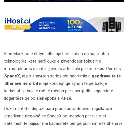
Elon Musk po e shtyn edhe një herë kufirin e imagjinatës
teknologjike, këtë herë duke e zhvendosur fokusin e
infrastrukturës së inteligjencës artificiale përtej Tokës. Përmes
SpaceX
, ai po shqyrton seriozisht ndërtimin e
qendrave të të
dhënave në orbitë
, një koncept që synon të përballojë
kërkesat gjithnjë e më të mëdha për energji dhe kapacitete
llogaritëse që po sjell epoka e AI-së.
Dokumentet e depozituara pranë autoriteteve rregullatore
amerikane tregojnë se SpaceX po mendon për një rrjet
satelitësh të pajisur me kapacitete për përpunimin e të dhënave,