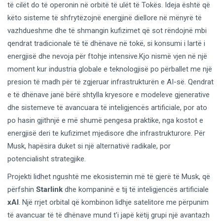
të cilët do të operonin në orbitë të ulët të Tokës. Ideja është që
këto sisteme të shfrytëzojnë energjinë diellore në mënyrë të
vazhdueshme dhe të shmangin kufizimet që sot rëndojnë mbi
qendrat tradicionale të të dhënave në tokë, si konsumi i lartë i
energjisë dhe nevoja për ftohje intensive.Kjo nismë vjen në një
moment kur industria globale e teknologjisë po përballet me një
presion të madh për të zgjeruar infrastrukturën e AI-së. Qendrat
e të dhënave janë bërë shtylla kryesore e modeleve gjenerative
dhe sistemeve të avancuara të inteligjencës artificiale, por ato
po hasin gjithnjë e më shumë pengesa praktike, nga kostot e
energjisë deri te kufizimet mjedisore dhe infrastrukturore. Për
Musk, hapësira duket si një alternativë radikale, por
potencialisht strategjike.
Projekti lidhet ngushtë me ekosistemin më të gjerë të Musk, që
përfshin
Starlink
dhe kompaninë e tij të inteligjencës artificiale
xAI
. Një rrjet orbital që kombinon lidhje satelitore me përpunim
të avancuar të të dhënave mund t’i japë këtij grupi një avantazh