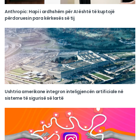
Anthropic: Hapi i ardhshëm për AI është të kuptojë
përdoruesin para kërkesës së tij
Ushtria amerikane integron inteligjencën artificiale në
sisteme të sigurisë së lartë