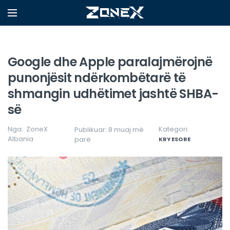
Google dhe Apple paralajmërojnë
punonjësit ndërkombëtarë të
shmangin udhëtimet jashtë SHBA-
së
Nga:
ZoneX
Kategori:
Publikuar: 8 muaj më
Albania
parë
KRYESORE