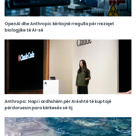
OpenAI dhe Anthropic kërkojnë rregulla për rreziqet
biologjike të AI-së
Anthropic: Hapi i ardhshëm për AI është të kuptojë
përdoruesin para kërkesës së tij