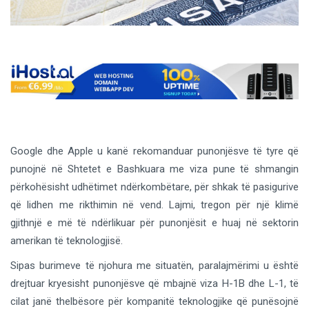
Google
dhe
Apple
u kanë rekomanduar punonjësve të tyre që
punojnë në Shtetet e Bashkuara me viza pune të shmangin
përkohësisht udhëtimet ndërkombëtare, për shkak të pasigurive
që lidhen me rikthimin në vend. Lajmi, tregon për një klimë
gjithnjë e më të ndërlikuar për punonjësit e huaj në sektorin
amerikan të teknologjisë.
Sipas burimeve të njohura me situatën, paralajmërimi u është
drejtuar kryesisht punonjësve që mbajnë viza H-1B dhe L-1, të
cilat janë thelbësore për kompanitë teknologjike që punësojnë