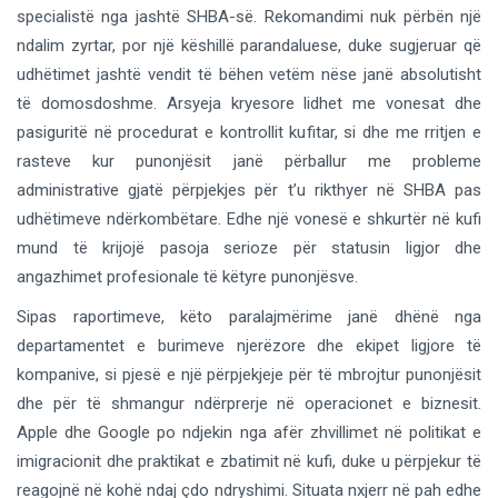
specialistë nga jashtë SHBA-së. Rekomandimi nuk përbën një
ndalim zyrtar, por një këshillë parandaluese, duke sugjeruar që
udhëtimet jashtë vendit të bëhen vetëm nëse janë absolutisht
të domosdoshme. Arsyeja kryesore lidhet me vonesat dhe
pasiguritë në procedurat e kontrollit kufitar, si dhe me rritjen e
rasteve kur punonjësit janë përballur me probleme
administrative gjatë përpjekjes për t’u rikthyer në SHBA pas
udhëtimeve ndërkombëtare. Edhe një vonesë e shkurtër në kufi
mund të krijojë pasoja serioze për statusin ligjor dhe
angazhimet profesionale të këtyre punonjësve.
Sipas raportimeve, këto paralajmërime janë dhënë nga
departamentet e burimeve njerëzore dhe ekipet ligjore të
kompanive, si pjesë e një përpjekjeje për të mbrojtur punonjësit
dhe për të shmangur ndërprerje në operacionet e biznesit.
Apple dhe Google po ndjekin nga afër zhvillimet në politikat e
imigracionit dhe praktikat e zbatimit në kufi, duke u përpjekur të
reagojnë në kohë ndaj çdo ndryshimi. Situata nxjerr në pah edhe