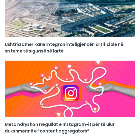
Ushtria amerikane integron inteligjencën artificiale në
sisteme të sigurisë së lartë
Meta ndryshon rregullat e Instagram-it për të ulur
dukshmërinë e “content aggregators”