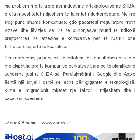
një problem më të gjerë për industrinë e teknologjisë në SHBA,
e cila mbështetet ndjeshëm te talentet ndërkombëtare. Në një
treg pune shumë konkurrues, çdo paqartësi rregullatore rreth
vizave dhe lëvizjes së lirë të punonjësve mund të ndikojë
drejtpërdrejt në aftësinë e kompanive për të ruajtur dhe
tërhequr ekspertë të kualifikuar.
Për momentin, punonjësit këshillohen të konsultohen ngushtë
me ekipet ligjore të kompanive përkatëse para se të planifikojnë
udhëtime jashtë SHBA-së. Paralajmërimi i Google dhe Apple
është një sinjal i qartë se, edhe për gjigantët e teknologjisë,
klima e imigracionit mbetet një faktor i ndjeshëm dhe i
paparashikueshëm.
/ZoneX Albania – www.zonex.al