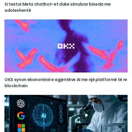
Si testoi Meta chatbot-et duke simuluar biseda me
adoleshentë
OKX synon ekonominë e agjentëve AI me një platformë të re
blockchain