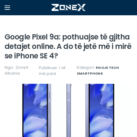
Google Pixel 9a: pothuajse të gjitha
detajet online. A do të jetë më i mirë
se iPhone SE 4?
Nga:
ZoneX
Kategori:
Publikuar: 1 vit
PAISJE TECH
Albania
më parë
SMARTPHONE