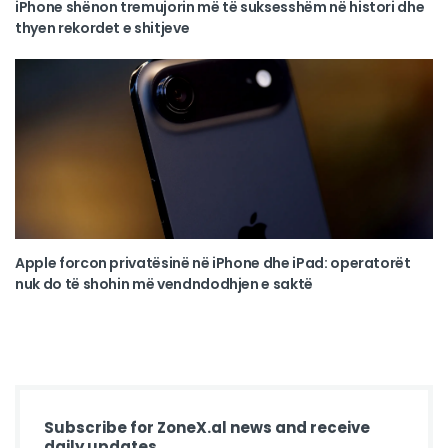
iPhone shënon tremujorin më të suksesshëm në histori dhe
thyen rekordet e shitjeve
Apple forcon privatësinë në iPhone dhe iPad: operatorët
nuk do të shohin më vendndodhjen e saktë
Subscribe for ZoneX.al news and receive
daily updates