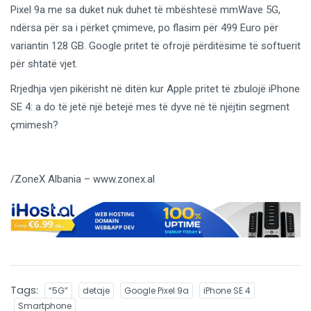
Pixel 9a me sa duket nuk duhet të mbështesë mmWave 5G,
ndërsa për sa i përket çmimeve, po flasim për 499 Euro për
variantin 128 GB. Google pritet të ofrojë përditësime të softuerit
për shtatë vjet.
Rrjedhja vjen pikërisht në ditën kur Apple pritet të zbulojë iPhone
SE 4: a do të jetë një betejë mes të dyve në të njëjtin segment
çmimesh?
/ZoneX Albania – www.zonex.al
Tags:
“5G”
detaje
Google Pixel 9a
iPhone SE 4
Smartphone