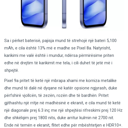
Sa i përket baterisë, pajisja mund të strehojë një bateri 5,100
mAh, e cila është 13% më e madhe se Pixel 8a. Natyrisht,
karikimi me valë është i mundur, ndërsa përmirësime priten
edhe në drejtim të karikimit me tela, i cili duhet të jetë më i
shpejtë.
Pixel 9a pritet të ketë një mbrapa xhami me korniza metalike
dhe mund të dalë në dyqane në katër opsione ngjyrash, duke
përfshirë vjollcën, të zezën, rozën dhe të bardhën. Pritet
gjithashtu një rritje në madhësinë e ekranit, e cila mund të ketë
një diagonale prej 6.3 inç me një shpejtësi rifreskimi prej 120 Hz
dhe shkëlqim prej 1800 nits, duke arritur kulmin në 2700 nit.
Ende në temën e ekranit, flitet edhe për mbështetjen e HDR10+.