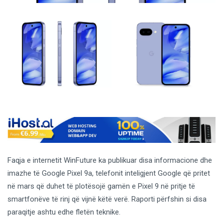
Faqja e internetit WinFuture ka publikuar disa informacione dhe
imazhe të Google Pixel 9a, telefonit inteligjent Google që pritet
në mars që duhet të plotësojë gamën e Pixel 9 në pritje të
smartfonëve të rinj që vijnë këtë verë. Raporti përfshin si disa
paraqitje ashtu edhe fletën teknike.