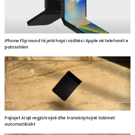
iPhone Flip mund të jetë hapi i radhës i Apple në telefonët e
palosshëm
Pajisjet AI që regjistrojnë dhe transkriptojnë takimet
automatikisht