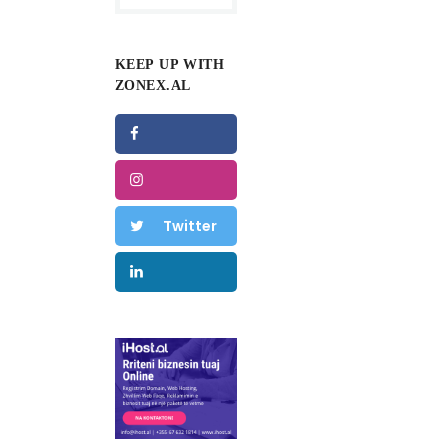
KEEP UP WITH
ZONEX.AL
Facebook
Instagram
Twitter
Linkedin