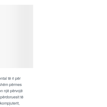
tal të ri për
eshëm përmes
on një përvojë
 përdoruesit të
kompjuterit,