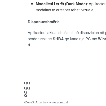
Modaliteti i errët (Dark Mode)
: Aplikacio
modalitet të errët për rehati vizuale.
Disponueshmëria
Aplikacioni aktualisht është në dispozicion në
përdoruesit në
SHBA
që kanë një PC me
Wind
ri
.
/ZoneX Albania – www.zonex.al