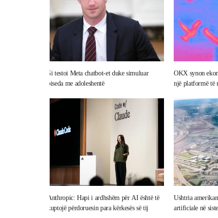
Si testoi Meta chatbot-et duke simuluar
OKX synon ekon
biseda me adoleshentë
një platformë të 
Anthropic: Hapi i ardhshëm për AI është të
Ushtria amerikan
kuptojë përdoruesin para kërkesës së tij
artificiale në sist