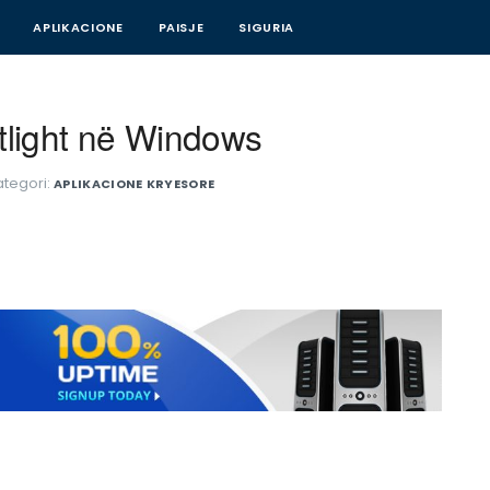
APLIKACIONE
PAISJE
SIGURIA
otlight në Windows
ategori:
APLIKACIONE
KRYESORE