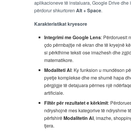
aplikacioneve të instaluara, Google Drive dhe i
përdorur shkurtoren
Alt + Space
.
Karakteristikat kryesore
Integrimi me Google Lens
: Përdoruesit 
çdo përmbajtje në ekran dhe të kryejnë k
si përkthime teksti ose imazhesh dhe zgj
matematikore.
Modaliteti AI
: Ky funksion u mundëson pë
pyetje komplekse dhe me shumë hapa dhe
përgjigje të detajuara përmes një ndërfaq
artificiale.
Filtër për rezultatet e kërkimit
: Përdorue
ndryshojnë mes kategorive të ndryshme të
përfshirë
Modalitetin AI
, imazhe, shoppin
tjera.