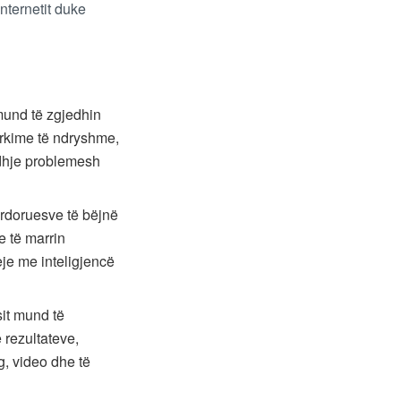
nternetit duke
mund të zgjedhin
ërkime të ndryshme,
idhje problemesh
rdoruesve të bëjnë
 të marrin
eje me inteligjencë
sit mund të
 rezultateve,
g, video dhe të