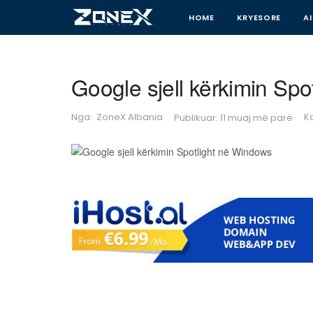
HOME
KRYESORE
AI
Google sjell kërkimin Sp
Nga:
ZoneX Albania
K
Publikuar: 11 muaj më parë