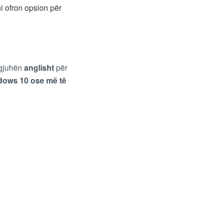
ni ofron opsion për
 gjuhën
anglisht
për
ows 10 ose më të