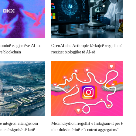
ominë e agjentëve AI me
OpenAI dhe Anthropic kërkojnë rregulla për
re blockchain
rreziqet biologjike të AI-së
e integron inteligjencën
Meta ndryshon rregullat e Instagram-it për të
eme të sigurisë së lartë
ulur dukshmërinë e “content aggregators”