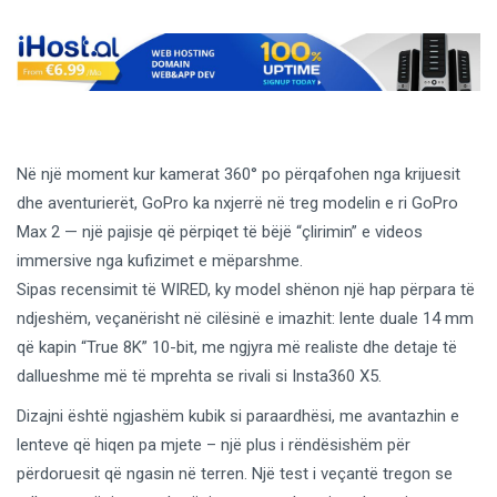
Në një moment kur kamerat 360° po përqafohen nga krijuesit
dhe aventurierët, GoPro ka nxjerrë në treg modelin e ri GoPro
Max 2 — një pajisje që përpiqet të bëjë “çlirimin” e videos
immersive nga kufizimet e mëparshme.
Sipas recensimit të WIRED, ky model shënon një hap përpara të
ndjeshëm, veçanërisht në cilësinë e imazhit: lente duale 14 mm
që kapin “True 8K” 10-bit, me ngjyra më realiste dhe detaje të
dallueshme më të mprehta se rivali si Insta360 X5.
Dizajni është ngjashëm kubik si paraardhësi, me avantazhin e
lenteve që hiqen pa mjete – një plus i rëndësishëm për
përdoruesit që ngasin në terren. Një test i veçantë tregon se