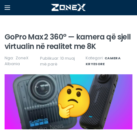
GoPro Max 2 360° — kamera që sjell
virtualin në realitet me 8K
Nga:
ZoneX
Kategori:
Publikuar: 10 muaj
CAMERA
Albania
më parë
KRYESORE