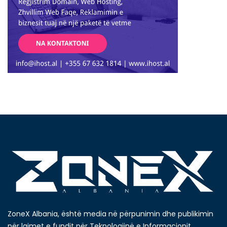
ZoneX Albania, është media në përpunimin dhe publikimin
për lajmet e fundit për Teknologjinë e Informacionit,