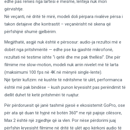
edhe pas rënies nga lartësi e mesme, lenteja nuk mori
gërvishtje.
Në veçanti, në dritë të mirë, modeli doli përpara rivalëve përsa i
takon detajeve dhe kontrastit – veçanërisht në skena që
përfshijnë shumë gjelbërim.
Megjithatë, asgjë nuk është e përsosur: audio-ja rezultoi më e
dobët nga pritshmëritë — edhe pse ka gjashtë mikrofonë,
rezultati në testime ishte “i qetë dhe me pak thellësi”. Dhe për
filmime me slow-motion, modeli nuk arrin nivelet më të larta
(maksimumi 100 fps në 4K në mënyrë single-lente).
Një tjetër kufizim: në kushte të ndritshme të ulët, performanca
është më pak bindëse – kush punon kryesisht pas perëndimit të
diellit duhet të ketë pritshmëri të ruajtur.
Për përdoruesit që janë tashmë pjesë e ekosistemit GoPro, ose
për ata që duan të hyjnë në botën 360° me një pajisje cilësore,
Max 2 është një zgjedhje që ia vlen. Por nëse përdorimi juaj
përfshin kryesisht filmime në dritë të ulët apo kërkoni audio të