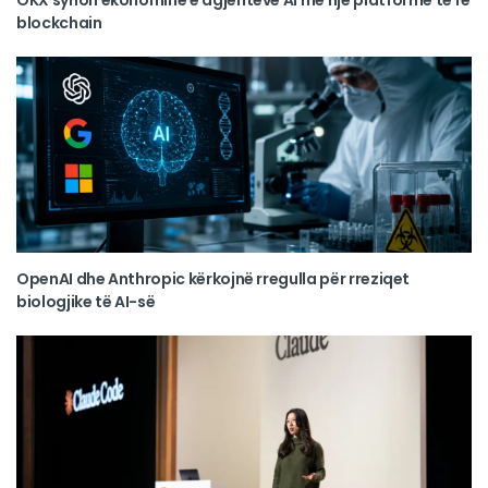
OKX synon ekonominë e agjentëve AI me një platformë të re
blockchain
OpenAI dhe Anthropic kërkojnë rregulla për rreziqet
biologjike të AI-së