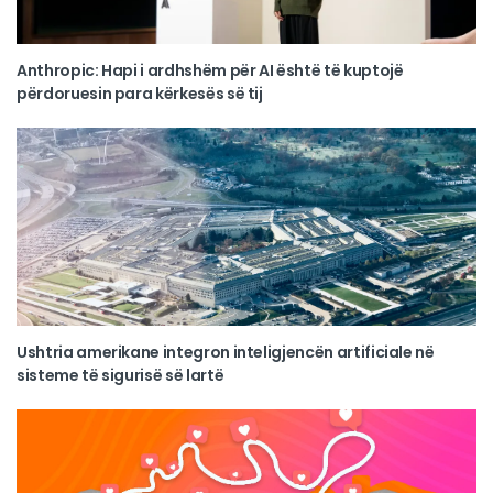
Anthropic: Hapi i ardhshëm për AI është të kuptojë
përdoruesin para kërkesës së tij
Ushtria amerikane integron inteligjencën artificiale në
sisteme të sigurisë së lartë