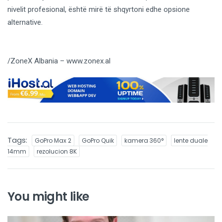
nivelit profesional, është mirë të shqyrtoni edhe opsione
alternative.
/ZoneX Albania – www.zonex.al
Tags:
GoPro Max 2
GoPro Quik
kamera 360°
lente duale
14mm
rezolucion 8K
You might like