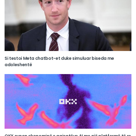
Si testoi Meta chatbot-et duke simuluar biseda me
adoleshentë