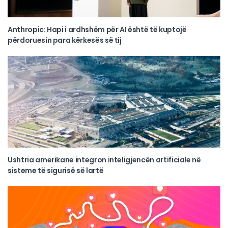
Anthropic: Hapi i ardhshëm për AI është të kuptojë
përdoruesin para kërkesës së tij
Ushtria amerikane integron inteligjencën artificiale në
sisteme të sigurisë së lartë