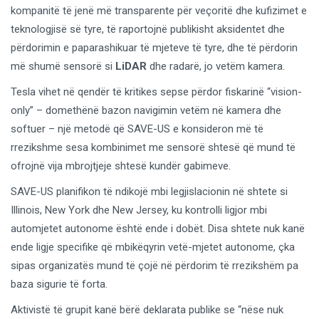
kompanitë të jenë më transparente për veçoritë dhe kufizimet e
teknologjisë së tyre, të raportojnë publikisht aksidentet dhe
përdorimin e paparashikuar të mjeteve të tyre, dhe të përdorin
më shumë sensorë si
LiDAR
dhe radarë, jo vetëm kamera.
Tesla vihet në qendër të kritikes sepse përdor fiskarinë “vision-
only” – domethënë bazon navigimin vetëm në kamera dhe
softuer – një metodë që SAVE-US e konsideron më të
rrezikshme sesa kombinimet me sensorë shtesë që mund të
ofrojnë vija mbrojtjeje shtesë kundër gabimeve.
SAVE-US planifikon të ndikojë mbi legjislacionin në shtete si
Illinois, New York dhe New Jersey, ku kontrolli ligjor mbi
automjetet autonome është ende i dobët. Disa shtete nuk kanë
ende ligje specifike që mbikëqyrin vetë-mjetet autonome, çka
sipas organizatës mund të çojë në përdorim të rrezikshëm pa
baza sigurie të forta.
Aktivistë të grupit kanë bërë deklarata publike se “nëse nuk