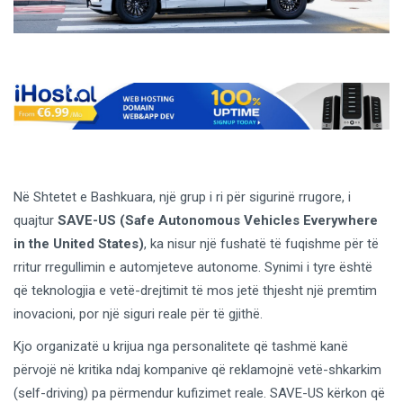
Në Shtetet e Bashkuara, një grup i ri për sigurinë rrugore, i
quajtur
SAVE-US (Safe Autonomous Vehicles Everywhere
in the United States)
, ka nisur një fushatë të fuqishme për të
rritur rregullimin e automjeteve autonome. Synimi i tyre është
që teknologjia e vetë-drejtimit të mos jetë thjesht një premtim
inovacioni, por një siguri reale për të gjithë.
Kjo organizatë u krijua nga personalitete që tashmë kanë
përvojë në kritika ndaj kompanive që reklamojnë vetë-shkarkim
(self-driving) pa përmendur kufizimet reale. SAVE-US kërkon që