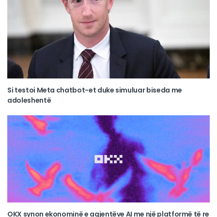
Si testoi Meta chatbot-et duke simuluar biseda me
adoleshentë
OKX synon ekonominë e agjentëve AI me një platformë të re