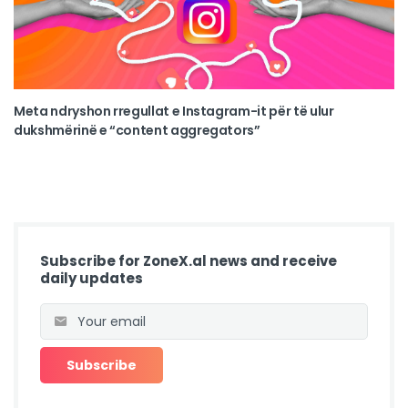
Meta ndryshon rregullat e Instagram-it për të ulur
dukshmërinë e “content aggregators”
Subscribe for ZoneX.al news and receive
daily updates