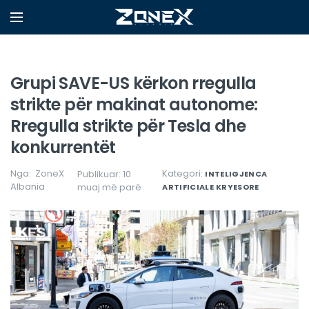
Grupi SAVE-US kërkon rregulla
strikte për makinat autonome:
Rregulla strikte për Tesla dhe
konkurrentët
Nga:
ZoneX
Kategori:
Publikuar: 10
INTELIGJENCA
Albania
muaj më parë
ARTIFICIALE
KRYESORE