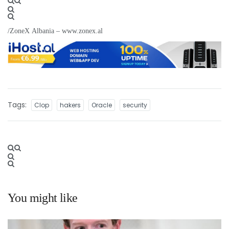
/ZoneX Albania – www.zonex.al
Tags:
Clop
hakers
Oracle
security
You might like