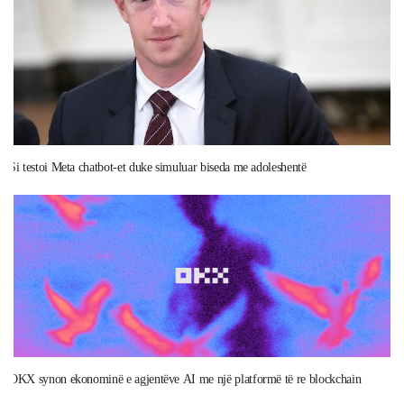
Si testoi Meta chatbot-et duke simuluar biseda me adoleshentë
OKX synon ekonominë e agjentëve AI me një platformë të re blockchain