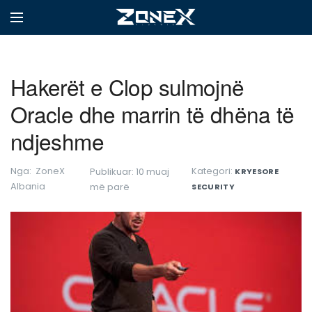
Hakerët e Clop sulmojnë
Oracle dhe marrin të dhëna të
ndjeshme
Nga:
ZoneX
Kategori:
Publikuar: 10 muaj
KRYESORE
Albania
më parë
SECURITY