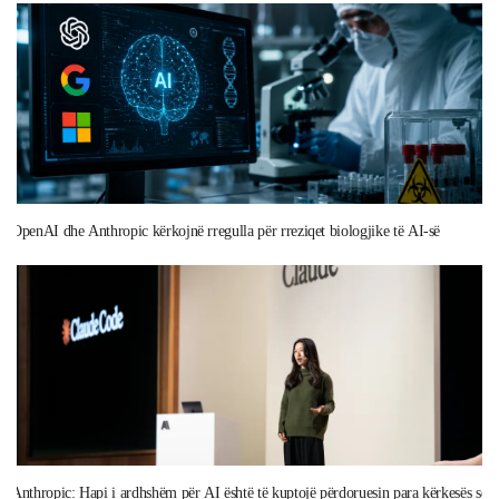
OpenAI dhe Anthropic kërkojnë rregulla për rreziqet biologjike të AI-së
Anthropic: Hapi i ardhshëm për AI është të kuptojë përdoruesin para kërkesës së