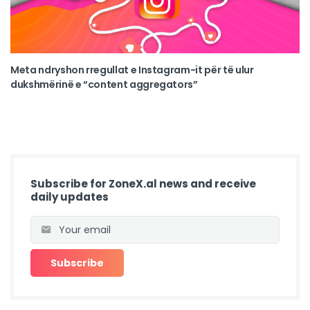
Meta ndryshon rregullat e Instagram-it për të ulur
dukshmërinë e “content aggregators”
Subscribe for ZoneX.al news and receive
daily updates