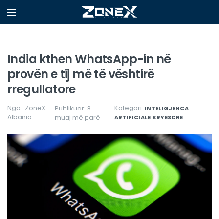
India kthen WhatsApp-in në
provën e tij më të vështirë
rregullatore
Nga:
ZoneX
Kategori:
Publikuar: 8
INTELIGJENCA
Albania
muaj më parë
ARTIFICIALE
KRYESORE