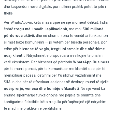
dhe keqpërdorimeve digjitale, por ndikimi praktik pritet të jetë i
thellë.
Për WhatsApp-in, këto masa vijnë në një moment delikat. India
është
tregu më i madh i aplikacionit
, me mbi
500 milionë
përdorues aktivë
, dhe në shumë zona të vendit ai funksionon
si mjet bazë komunikimi — jo vetëm për biseda personale, por
edhe për
biznese të vogla, tregti informale dhe shërbime
ndaj klientit
. Ndryshimet e propozuara rrezikojnë të prishin
këtë ekosistem. Për bizneset që përdorin
WhatsApp Business
për të marrë porosi, për të komunikuar me klientët ose për të
menaxhuar pagesa, detyrimi për t’u rilidhur vazhdimisht me
SIM-in dhe për të rifreskuar sesionet në desktop mund të sjellë
ndërprerje, vonesa dhe humbje efikasiteti
. Në një vend ku
shumë sipërmarrje funksionojnë me pajisje të shumta dhe
konfigurime fleksibile, këto rregulla përfaqësojnë një ndryshim
të madh në praktikën e përditshme.