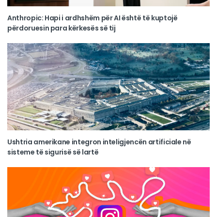
Anthropic: Hapi i ardhshëm për AI është të kuptojë
përdoruesin para kërkesës së tij
Ushtria amerikane integron inteligjencën artificiale në
sisteme të sigurisë së lartë