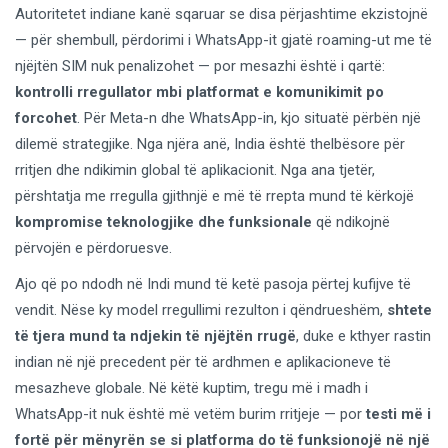
Autoritetet indiane kanë sqaruar se disa përjashtime ekzistojnë
— për shembull, përdorimi i WhatsApp-it gjatë roaming-ut me të
njëjtën SIM nuk penalizohet — por mesazhi është i qartë:
kontrolli rregullator mbi platformat e komunikimit po
forcohet
. Për Meta-n dhe WhatsApp-in, kjo situatë përbën një
dilemë strategjike. Nga njëra anë, India është thelbësore për
rritjen dhe ndikimin global të aplikacionit. Nga ana tjetër,
përshtatja me rregulla gjithnjë e më të rrepta mund të kërkojë
kompromise teknologjike dhe funksionale
që ndikojnë
përvojën e përdoruesve.
Ajo që po ndodh në Indi mund të ketë pasoja përtej kufijve të
vendit. Nëse ky model rregullimi rezulton i qëndrueshëm,
shtete
të tjera mund ta ndjekin të njëjtën rrugë
, duke e kthyer rastin
indian në një precedent për të ardhmen e aplikacioneve të
mesazheve globale. Në këtë kuptim, tregu më i madh i
WhatsApp-it nuk është më vetëm burim rritjeje — por
testi më i
fortë për mënyrën se si platforma do të funksionojë në një