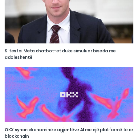
Si testoi Meta chatbot-et duke simuluar biseda me
adoleshentë
OKX synon ekonominë e agjentëve AI me një platformë të re
blockchain