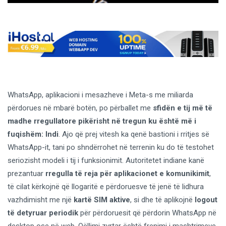
WhatsApp, aplikacioni i mesazheve i Meta-s me miliarda
përdorues në mbarë botën, po përballet me
sfidën e tij më të
madhe rregullatore pikërisht në tregun ku është më i
fuqishëm: Indi
. Ajo që prej vitesh ka qenë bastioni i rritjes së
WhatsApp-it, tani po shndërrohet në terrenin ku do të testohet
seriozisht modeli i tij i funksionimit. Autoritetet indiane kanë
prezantuar
rregulla të reja për aplikacionet e komunikimit
,
të cilat kërkojnë që llogaritë e përdoruesve të jenë të lidhura
vazhdimisht me një
kartë SIM aktive
, si dhe të aplikojnë
logout
të detyruar periodik
për përdoruesit që përdorin WhatsApp në
desktop ose në web. Qëllimi zyrtar është frenimi i mashtrimeve