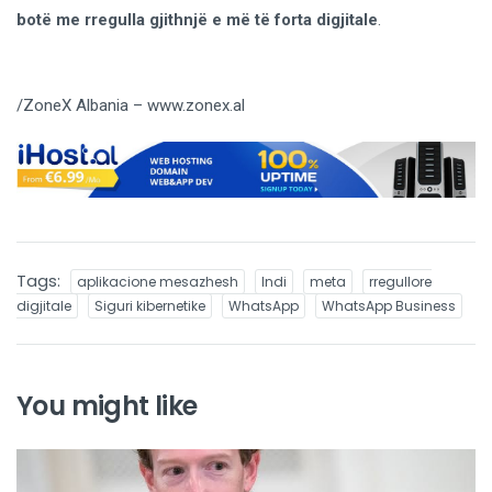
botë me rregulla gjithnjë e më të forta digjitale
.
/ZoneX Albania – www.zonex.al
Tags:
aplikacione mesazhesh
Indi
meta
rregullore
digjitale
Siguri kibernetike
WhatsApp
WhatsApp Business
You might like