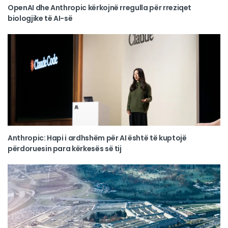
OpenAI dhe Anthropic kërkojnë rregulla për rreziqet
biologjike të AI-së
Anthropic: Hapi i ardhshëm për AI është të kuptojë
përdoruesin para kërkesës së tij