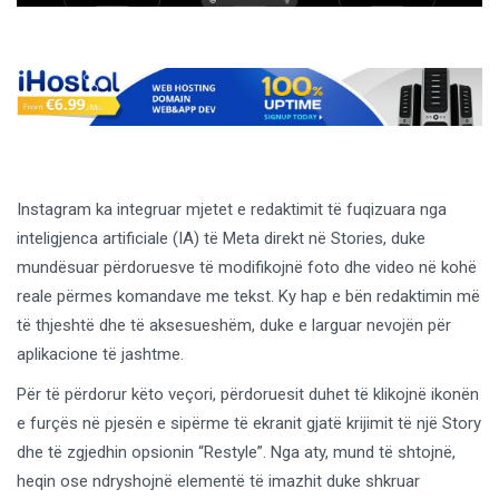
Instagram ka integruar mjetet e redaktimit të fuqizuara nga
inteligjenca artificiale (IA) të Meta direkt në Stories, duke
mundësuar përdoruesve të modifikojnë foto dhe video në kohë
reale përmes komandave me tekst. Ky hap e bën redaktimin më
të thjeshtë dhe të aksesueshëm, duke e larguar nevojën për
aplikacione të jashtme.
Për të përdorur këto veçori, përdoruesit duhet të klikojnë ikonën
e furçës në pjesën e sipërme të ekranit gjatë krijimit të një Story
dhe të zgjedhin opsionin “Restyle”. Nga aty, mund të shtojnë,
heqin ose ndryshojnë elementë të imazhit duke shkruar