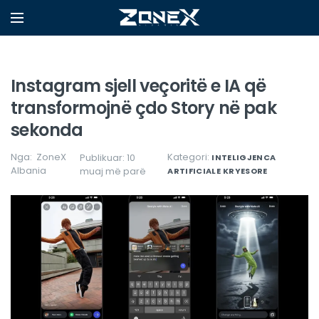
Instagram sjell veçoritë e IA që
transformojnë çdo Story në pak
sekonda
Nga:
ZoneX
Kategori:
Publikuar: 10
INTELIGJENCA
Albania
muaj më parë
ARTIFICIALE
KRYESORE