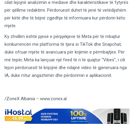
cilat lejojnë analizimin e mediave dhe karakteristikave të fytyrës
për qëllime redaktimi. Përdoruesit duhet të jenë të vetëdijshëm
për këtë dhe të bëjnë zgjedhje të informuara kur përdorin këto
mjete.
Ky zhvillim është pjesë e përpjekjeve të Meta për të mbajtur
konkurrencën me platforma të tjera si TikTok dhe Snapchat,
duke ofruar mjete të avancuara për krijimin e përmbajtjes. Për
më tepër, Meta ka lançuar një feed të ri të quajtur “Vibes”, i cili
lejon përdoruesit të krijojnë dhe ndajnë video të gjeneruara nga
IA, duke rritur angazhimin dhe përdorimin e aplikacionit.
/ZoneX Albania – www.zonex.al