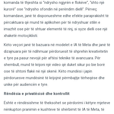
komanda të thjeshta si “ndrysho ngjyrën e flokëve”, “shto një
kurorë” ose “ndrysho sfondin në perëndim dielli”. Përveç
komandave, janë të disponueshme edhe efekte paraprakisht të
përcaktuara që mund të aplikohen për të ndryshuar stilin e
imazhit ose për të shtuar elementë të rinj, si syze dielli ose një
xhaketë motoçiklisti.
Këto veçori janë të bazuara në modelet e IA të Meta dhe janë të
dizajnuara për të ndihmuar përdoruesit të shprehin kreativitetin
e tyre pa pasur nevojë për aftësi teknike të avancuara. Për
shembull, mund të krijoni një video që duket sikur po bie borë
ose të shtoni flakë në një skenë. Këto mundësi i japin
përdoruesve mundësinë të krijojnë përmbajtje tërheqëse dhe
unike për audiencën e tyre.
Rëndësia e privatësisë dhe kontrollit
Është e rëndësishme të theksohet se përdorimi i këtyre mjeteve
nënkupton pranimin e kushteve të shërbimit të IA të Meta, të