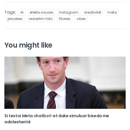
Tags:
AI
efekte vizuale
Instagram
kreativitet
meta
privatesi
redaktim foto
Stories
vibes
You might like
Si testoi Meta chatbot-et duke simuluar biseda me
adoleshentë