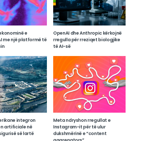
ekonominë e
OpenAI dhe Anthropic kërkojnë
I me një platformë të
rregulla për rreziqet biologjike
in
të AI-së
erikane integron
Meta ndryshon rregullat e
n artificiale në
Instagram-it për të ulur
igurisë së lartë
dukshmërinë e “content
aggregators”