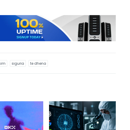
sim
siguria
te dhena