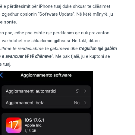
 e përditësimit për iPhone tuaj duke shkuar te cilësimet
e zgjedhur opsionin “Software Update”. Në këtë mënyrë, ju
se sonte
.
gon pse, edhe pse është një përditësim që nuk prezanton
azhdohet me shkarkimin gjithsesi. Në fakt, ditari i
gullime të rëndësishme të gabimeve dhe
rregullon një gabim
en e avancuar të të dhënave
“.
Me pak fjalë, ju e kuptoni se
 tuaj.