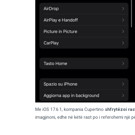
Me iOS 17.6.1, kompania Cupertino
shfrytëzoi ra
imagjinoni, edhe në këtë rast po i referohemi një pë