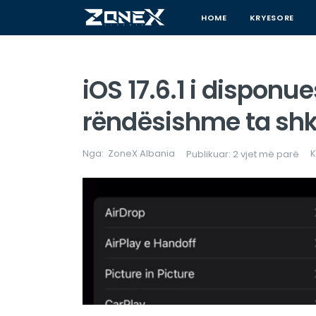
HOME
KRYESORE
iOS 17.6.1 i disponu
rëndësishme ta shk
Nga:
ZoneX Albania
K
Publikuar: 2 vjet më parë