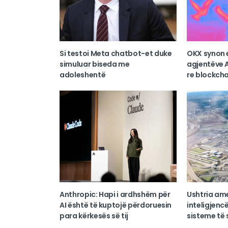
Si testoi Meta chatbot-et duke
OKX synon 
simuluar biseda me
agjentëve A
adoleshentë
re blockcha
Anthropic: Hapi i ardhshëm për
Ushtria am
AI është të kuptojë përdoruesin
inteligjencë
para kërkesës së tij
sisteme të s