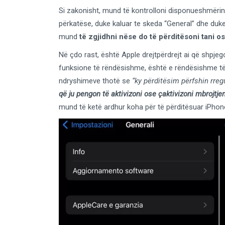
Si zakonisht, mund të kontrolloni disponueshmërinë
përkatëse, duke kaluar te skeda “General” dhe duk
mund
të zgjidhni nëse do të përditësoni tani o
Në çdo rast, është Apple drejtpërdrejt ai që shpje
funksione të rëndësishme, është e rëndësishme të v
ndryshimeve thotë se
“ky përditësim përfshin rre
që ju pengon të aktivizoni ose çaktivizoni mbrojtj
mund të ketë ardhur koha për të përditësuar iPhone