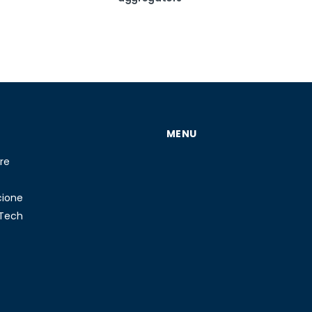
MENU
re
cione
 Tech