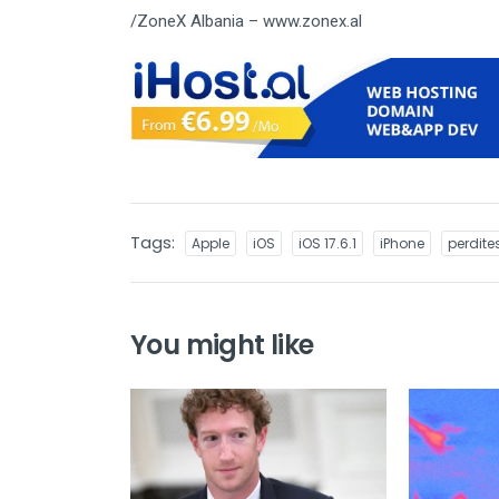
/ZoneX Albania – www.zonex.al
Tags:
Apple
iOS
iOS 17.6.1
iPhone
perdite
You might like