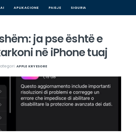
AI
APLIKACIONE
PAISJE
SIGURIA
eshëm: ja pse është e
arkoni në iPhone tuaj
ategori:
APPLE
KRYESORE