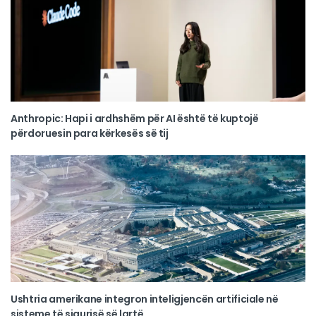
Anthropic: Hapi i ardhshëm për AI është të kuptojë
përdoruesin para kërkesës së tij
Ushtria amerikane integron inteligjencën artificiale në
sisteme të sigurisë së lartë