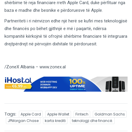
shërbime të reja financiare rreth Apple Card, duke përfituar nga
baza e madhe dhe besnike e përdoruesve të Apple.
Partneriteti i ri nënvizon edhe një herë se kufiri mes teknologjisë
dhe financës po bëhet gjithnjë e më i paqartë, ndërsa
kompanitë kërkojnë të ofrojnë shërbime financiare të integruara
drejtpërdrejt në përvojën dixhitale të përdoruesit.
/ZoneX Albania – www.zonex.al
Tags:
Apple Card
Apple Wallet
Fintech
Goldman Sachs
JPMorgan Chase
karta krediti
teknologji dhe financë.