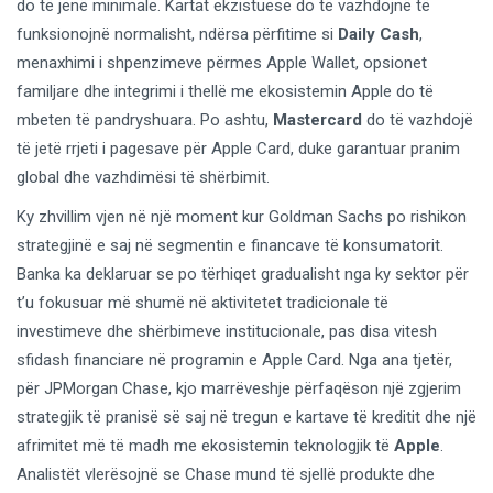
do të jenë minimale. Kartat ekzistuese do të vazhdojnë të
funksionojnë normalisht, ndërsa përfitime si
Daily Cash
,
menaxhimi i shpenzimeve përmes Apple Wallet, opsionet
familjare dhe integrimi i thellë me ekosistemin Apple do të
mbeten të pandryshuara. Po ashtu,
Mastercard
do të vazhdojë
të jetë rrjeti i pagesave për Apple Card, duke garantuar pranim
global dhe vazhdimësi të shërbimit.
Ky zhvillim vjen në një moment kur Goldman Sachs po rishikon
strategjinë e saj në segmentin e financave të konsumatorit.
Banka ka deklaruar se po tërhiqet gradualisht nga ky sektor për
t’u fokusuar më shumë në aktivitetet tradicionale të
investimeve dhe shërbimeve institucionale, pas disa vitesh
sfidash financiare në programin e Apple Card. Nga ana tjetër,
për JPMorgan Chase, kjo marrëveshje përfaqëson një zgjerim
strategjik të pranisë së saj në tregun e kartave të kreditit dhe një
afrimitet më të madh me ekosistemin teknologjik të
Apple
.
Analistët vlerësojnë se Chase mund të sjellë produkte dhe