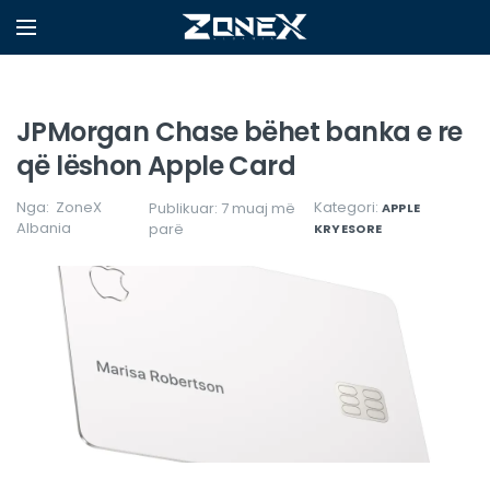
JPMorgan Chase bëhet banka e re
që lëshon Apple Card
Nga:
ZoneX
Kategori:
Publikuar: 7 muaj më
APPLE
Albania
parë
KRYESORE