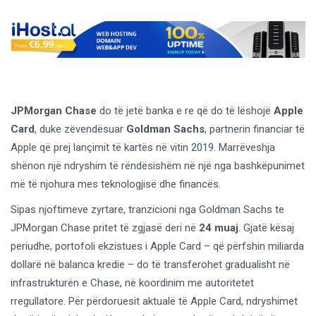
JPMorgan Chase
do të jetë banka e re që do të lëshojë
Apple
Card
, duke zëvendësuar
Goldman Sachs
, partnerin financiar të
Apple që prej lançimit të kartës në vitin 2019. Marrëveshja
shënon një ndryshim të rëndësishëm në një nga bashkëpunimet
më të njohura mes teknologjisë dhe financës.
Sipas njoftimeve zyrtare, tranzicioni nga Goldman Sachs te
JPMorgan Chase pritet të zgjasë deri në
24 muaj
. Gjatë kësaj
periudhe, portofoli ekzistues i Apple Card – që përfshin miliarda
dollarë në balanca kredie – do të transferohet gradualisht në
infrastrukturën e Chase, në koordinim me autoritetet
rregullatore. Për përdoruesit aktualë të Apple Card, ndryshimet