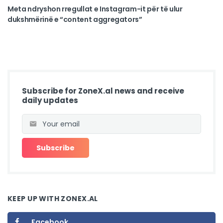
Meta ndryshon rregullat e Instagram-it për të ulur
dukshmërinë e “content aggregators”
Subscribe for ZoneX.al news and receive
daily updates
KEEP UP WITH ZONEX.AL
Facebook