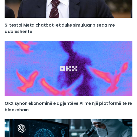
Si testoi Meta chatbot-et duke simuluar biseda me
adoleshentë
OKX synon ekonominë e agjentëve AI me një platformë të re
blockchain