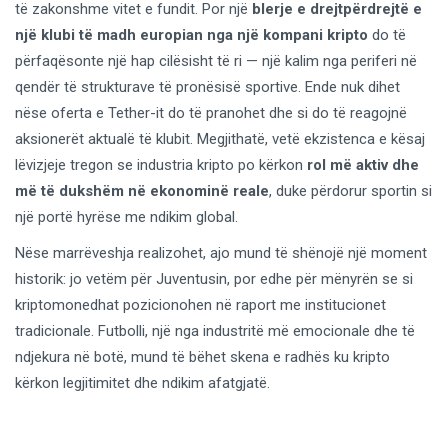
të zakonshme vitet e fundit. Por një
blerje e drejtpërdrejtë e
një klubi të madh europian nga një kompani kripto
do të
përfaqësonte një hap cilësisht të ri — një kalim nga periferi në
qendër të strukturave të pronësisë sportive. Ende nuk dihet
nëse oferta e Tether-it do të pranohet dhe si do të reagojnë
aksionerët aktualë të klubit. Megjithatë, vetë ekzistenca e kësaj
lëvizjeje tregon se industria kripto po kërkon
rol më aktiv dhe
më të dukshëm në ekonominë reale
, duke përdorur sportin si
një portë hyrëse me ndikim global.
Nëse marrëveshja realizohet, ajo mund të shënojë një moment
historik: jo vetëm për Juventusin, por edhe për mënyrën se si
kriptomonedhat pozicionohen në raport me institucionet
tradicionale. Futbolli, një nga industritë më emocionale dhe të
ndjekura në botë, mund të bëhet skena e radhës ku kripto
kërkon legjitimitet dhe ndikim afatgjatë.