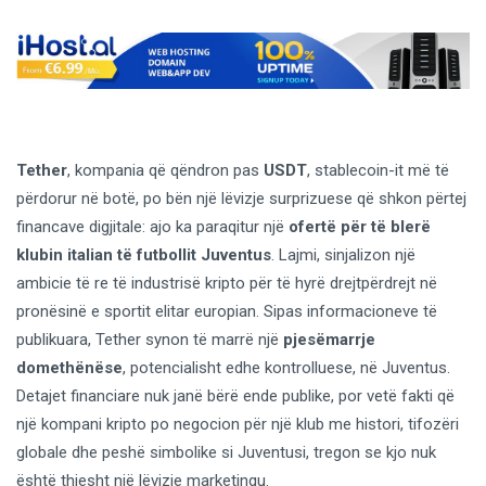
Tether
, kompania që qëndron pas
USDT
, stablecoin-it më të
përdorur në botë, po bën një lëvizje surprizuese që shkon përtej
financave digjitale: ajo ka paraqitur një
ofertë për të blerë
klubin italian të futbollit Juventus
. Lajmi, sinjalizon një
ambicie të re të industrisë kripto për të hyrë drejtpërdrejt në
pronësinë e sportit elitar europian. Sipas informacioneve të
publikuara, Tether synon të marrë një
pjesëmarrje
domethënëse
, potencialisht edhe kontrolluese, në Juventus.
Detajet financiare nuk janë bërë ende publike, por vetë fakti që
një kompani kripto po negocion për një klub me histori, tifozëri
globale dhe peshë simbolike si Juventusi, tregon se kjo nuk
është thjesht një lëvizje marketingu.