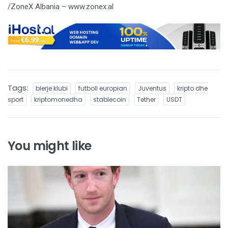
/ZoneX Albania – www.zonex.al
Tags:
blerje klubi
futboll europian
Juventus
kripto dhe
sport
kriptomonedha
stablecoin
Tether
USDT
You might like