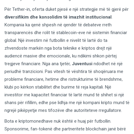
Për Tether-in, oferta duket pjesë e një strategjie më të gjerë për
diversifikim dhe konsolidim të imazhit institucional
.
Kompania ka qenë shpesh në qendër të debateve rreth
transparencës dhe rolit të stablecoin-eve në sistemin financiar
global. Një investim në futbollin e nivelit të lartë do ta
zhvendoste markën nga bota teknike e kriptos drejt një
audiencë masive dhe emocionale, ku ndikimi shkon përtej
tregjeve financiare. Nga ana tjetër,
Juventusi
ndodhet në një
periudhë tranzicioni. Pas vitesh të vështira të shoqëruara me
probleme financiare, hetime dhe ristrukturime të brendshme,
klubi po kërkon stabilitet dhe burime të reja kapitali. Një
investitor me kapacitet financiar të lartë mund të shihet si një
shans për rifillim, edhe pse lidhja me një kompani kripto mund të
ngrejë pikëpyetje mes tifozëve dhe autoriteteve rregullatore.
Bota e kriptomonedhave nuk është e huaj për futbollin.
Sponsorime, fan-tokenë dhe partneritete blockchain janë bërë