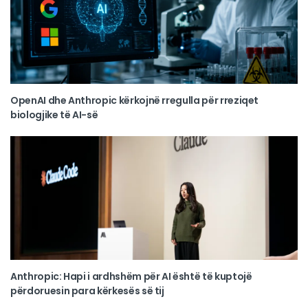
OpenAI dhe Anthropic kërkojnë rregulla për rreziqet
biologjike të AI-së
Anthropic: Hapi i ardhshëm për AI është të kuptojë
përdoruesin para kërkesës së tij