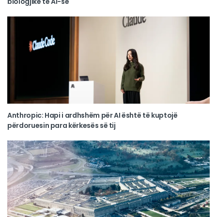
biologjike të AI-së
Anthropic: Hapi i ardhshëm për AI është të kuptojë
përdoruesin para kërkesës së tij