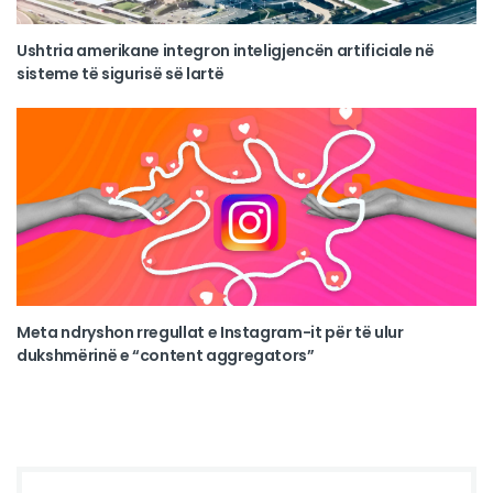
Ushtria amerikane integron inteligjencën artificiale në
sisteme të sigurisë së lartë
Meta ndryshon rregullat e Instagram-it për të ulur
dukshmërinë e “content aggregators”