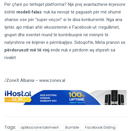
Për çfarë po tërhiqet platforma? Një prej avantazheve kryesore
është
modeli falas
: nuk ka nevojë të paguash për më shumë
shanse ose për “super‑veçori” si te disa konkurrentë. Nga ana
tjetër, ajo mban afër ekosistemin e Facebook‑ut: rregullimet,
grupet dhe eventet mund të kontribuojnë në mënyrë të
natyrshme në krijimin e përmbajtjes. Sidoqoftë, Meta pranon se
përdoruesit më të rinj
ende nuk e përdorin aq shpesh sa
rivalët.
/ZoneX Albania – www.zonex.al
Tags:
aplikacione takimesh
Bumble
Facebook Dating