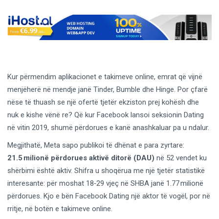
Kur përmendim aplikacionet e takimeve online, emrat që vijnë
menjëherë në mendje janë Tinder, Bumble dhe Hinge. Por çfarë
nëse të thuash se një ofertë tjetër ekziston prej kohësh dhe
nuk e kishe vënë re? Që kur Facebook lansoi seksionin Dating
në vitin 2019, shumë përdorues e kanë anashkaluar pa u ndalur.
Megjithatë, Meta sapo publikoi të dhënat e para zyrtare:
21.5 milionë përdorues aktivë ditorë (DAU)
në 52 vendet ku
shërbimi është aktiv. Shifra u shoqërua me një tjetër statistikë
interesante: për moshat 18‑29 vjeç në SHBA janë 1.77 milionë
përdorues. Kjo e bën Facebook Dating një aktor të vogël, por në
rritje, në botën e takimeve online.