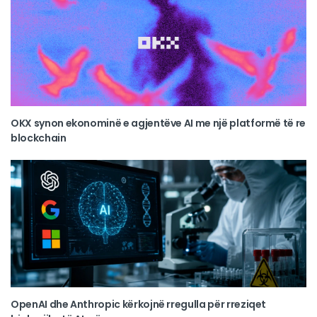
OKX synon ekonominë e agjentëve AI me një platformë të re
blockchain
OpenAI dhe Anthropic kërkojnë rregulla për rreziqet