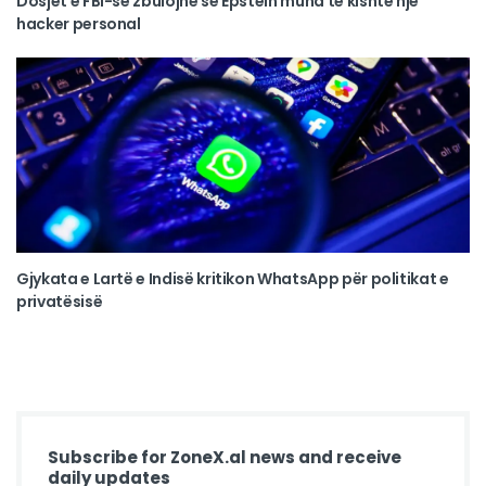
Dosjet e FBI-së zbulojnë se Epstein mund të kishte një
hacker personal
Gjykata e Lartë e Indisë kritikon WhatsApp për politikat e
privatësisë
Subscribe for ZoneX.al news and receive
daily updates