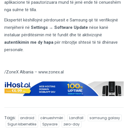
aplikacione të paautorizuara mund të jenë ende të cenueshëm
nga sulme të tilla.
Ekspertët këshillojnë përdoruesit e Samsung që të verifikojnë
menjëherë në
Settings → Software Update
nëse kanë
instaluar përditësimin më të fundit dhe të aktivizojnë
autentikimin me dy hapa
për mbrojtje shtesë të të dhënave
personale.
/ZoneX Albania – www.zonex.al
Tags:
android
cënueshmëri
Landfall
samsung galaxy
Siguri kibernetike
Spyware
zero-day