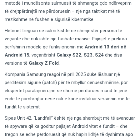
metodë i mundësonte sulmuesit të shmangte çdo ndërveprim
të drejtpërdrejtë me përdoruesin – një nga taktikat më të
rrezikshme në fushën e sigurisë kibernetike.
Hetimet treguan se sulmi kishte në shënjestër persona të
veçantë dhe nuk ishte një fushatë masive. Pajisjet e prekura
përfshinin modele që funksiononin me
Android 13 deri në
Android 15
, veçanërisht
Galaxy S22, S23, S24
dhe disa
versione të
Galaxy Z Fold
.
Kompania Samsung reagoi në prill 2025 duke lëshuar një
përditësim sigurie (patch) për të mbyllur cenueshmërinë, por
ekspertët paralajmërojnë se shumë përdorues mund të jenë
ende të pambrojtur nëse nuk e kanë instaluar versionin më të
fundit të sistemit.
Sipas Unit 42, “Landfall” është një nga shembujt më të avancuar
të spyware që ka goditur pajisjet Android vitet e fundit – dhe
tregon se edhe përdoruesit që nuk hapin lidhje të dyshimta apo