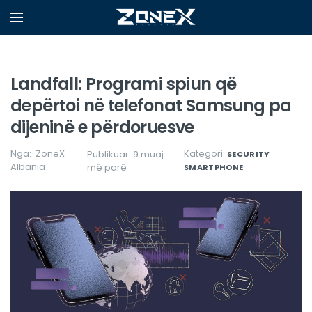
Landfall: Programi spiun që
depërtoi në telefonat Samsung pa
dijeninë e përdoruesve
Nga:
ZoneX
Kategori:
Publikuar: 9 muaj
SECURITY
Albania
më parë
SMARTPHONE