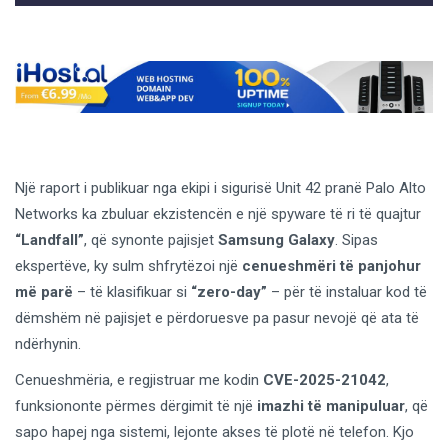
Një raport i publikuar nga ekipi i sigurisë Unit 42 pranë Palo Alto
Networks ka zbuluar ekzistencën e një spyware të ri të quajtur
“Landfall”
, që synonte pajisjet
Samsung Galaxy
. Sipas
ekspertëve, ky sulm shfrytëzoi një
cenueshmëri të panjohur
më parë
– të klasifikuar si
“zero-day”
– për të instaluar kod të
dëmshëm në pajisjet e përdoruesve pa pasur nevojë që ata të
ndërhynin.
Cenueshmëria, e regjistruar me kodin
CVE-2025-21042
,
funksiononte përmes dërgimit të një
imazhi të manipuluar
, që
sapo hapej nga sistemi, lejonte akses të plotë në telefon. Kjo