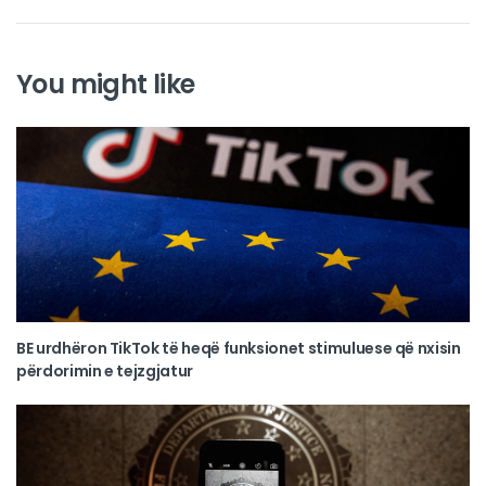
You might like
BE urdhëron TikTok të heqë funksionet stimuluese që nxisin
përdorimin e tejzgjatur