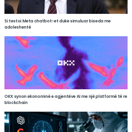
Si testoi Meta chatbot-et duke simuluar biseda me
adoleshentë
OKX synon ekonominë e agjentëve AI me një platformë të re
blockchain