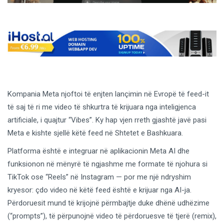
Kompania Meta njoftoi të enjten lançimin në Evropë të feed-it
të saj të ri me video të shkurtra të krijuara nga inteligjenca
artificiale, i quajtur “Vibes”. Ky hap vjen rreth gjashtë javë pasi
Meta e kishte sjellë këtë feed në Shtetet e Bashkuara.
Platforma është e integruar në aplikacionin Meta AI dhe
funksionon në mënyrë të ngjashme me formate të njohura si
TikTok ose “Reels” në Instagram — por me një ndryshim
kryesor: çdo video në këtë feed është e krijuar nga AI-ja.
Përdoruesit mund të krijojnë përmbajtje duke dhënë udhëzime
(“prompts”), të përpunojnë video të përdoruesve të tjerë (remix),