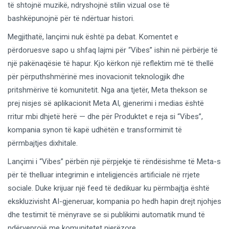
të shtojnë muzikë, ndryshojnë stilin vizual ose të
bashkëpunojnë për të ndërtuar histori.
Megjithatë, lançimi nuk është pa debat. Komentet e
përdoruesve sapo u shfaq lajmi për “Vibes” ishin në përbërje të
një pakënaqësie të hapur. Kjo kërkon një reflektim më të thellë
për përputhshmërinë mes inovacionit teknologjik dhe
pritshmërive të komunitetit. Nga ana tjetër, Meta thekson se
prej nisjes së aplikacionit Meta AI, gjenerimi i medias është
rritur mbi dhjetë herë — dhe për Produktet e reja si “Vibes”,
kompania synon të kapë udhëtën e transformimit të
përmbajtjes dixhitale.
Lançimi i “Vibes” përbën një përpjekje të rëndësishme të Meta-s
për të thelluar integrimin e inteligjencës artificiale në rrjete
sociale. Duke krijuar një feed të dedikuar ku përmbajtja është
ekskluzivisht AI-gjeneruar, kompania po hedh hapin drejt njohjes
dhe testimit të mënyrave se si publikimi automatik mund të
ndërveprojë me komunitetet njerëzore.