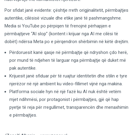
Por sfidat janë evidente: çështje rreth origjinalitetit, përmbajtjes
autentike, cilësisë vizuale dhe etike janë të pashmangshme.
Media si YouTube po përpiqen të frenojnë përhapjen e
përmbajtjeve “AI slop” (kontent i krijuar nga AI me cilësi të
dobët) ndërsa Meta po e përqendron shërbimin në këtë drejtim.
Përdoruesit kanë qasje në përmbajtje që ndryshon çdo herë,
por mund të ndjehen të larguar nga përmbajtje që duket më
pak autentike.
Krijuesit janë sfiduar për të ruajtur identitetin dhe stilin e tyre
njerëzor në një ambient ku video-fillimet vijnë nga makina.
Platforma sociale hyn në një fazë ku AI nuk është vetëm
mjet ndihmësi, por protagonist i përmbajtjes, gjë që hap
pyetje të reja për rregullimet, transparencën dhe menaxhimin
e përmbajtjes.