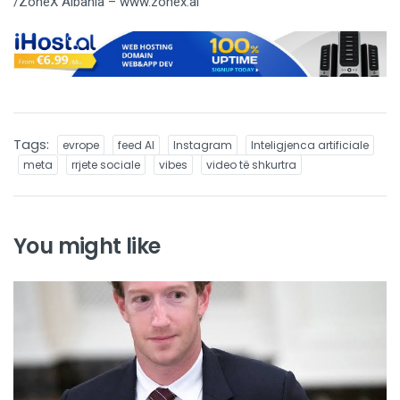
/ZoneX Albania – www.zonex.al
Tags:
evrope
feed AI
Instagram
Inteligjenca artificiale
meta
rrjete sociale
vibes
video të shkurtra
You might like