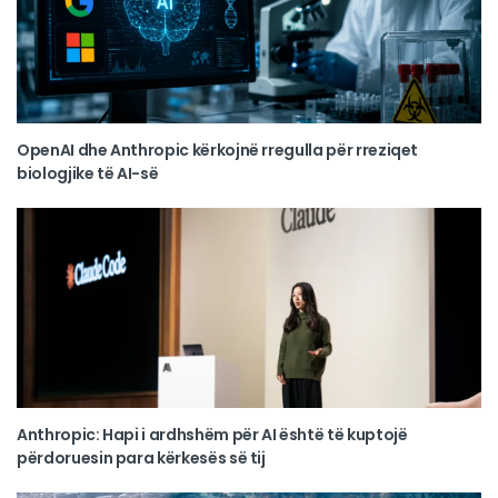
OpenAI dhe Anthropic kërkojnë rregulla për rreziqet
biologjike të AI-së
Anthropic: Hapi i ardhshëm për AI është të kuptojë
përdoruesin para kërkesës së tij