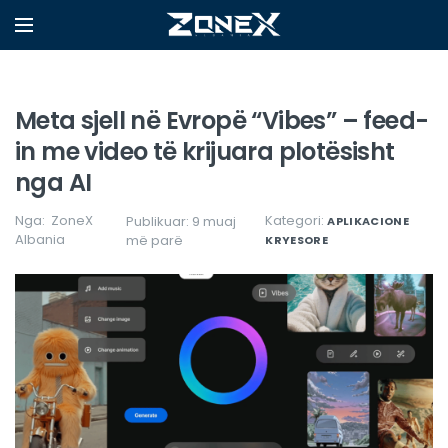
Meta sjell në Evropë “Vibes” – feed-
in me video të krijuara plotësisht
nga AI
Nga:
ZoneX
Kategori:
Publikuar: 9 muaj
APLIKACIONE
Albania
më parë
KRYESORE