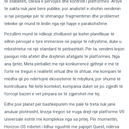
te stabiliteti, cilësia e përvojës dhe kontrolli i platformës. Arsye
të sakta nuk janë bërë publike, por analistët e shohin vendimin
si një përpjekje për të shmangur fragmentimin dhe problemet
teknike që mund të lindin nga një hapje e parakohshme.
Pezullimi mund të ndikojë zhvilluesit që kishin planifikuar të
sillnin përvojat e tyre immersive në pajisje të ndryshme, duke u
mbështetur në një standard të përbashkët. Për ta, vendimi krijon
pasiguri mbi afatet dhe drejtimin afatgjatë të platformës. Nga
ana tjetër, Meta përballet me një konkurrencë gjithnjë e më të
fortë në tregun e realitetit virtual dhe të shtuar, me kompani të
mëdha që po ndërtojnë ekosisteme të mbyllura, por shumë të
kontrolluara. Në këtë kontekst, kompania duket se po zgjedh të
forcojë bazën e vet përpara se të zgjerohet më tej.
Edhe pse planet për bashkëpunim me palë të treta nuk janë
anuluar plotësisht, lëvizja tregon se rruga drejt një platforme VR
universale është më komplekse nga sa pritej. Për momentin,
Horizon OS mbetet i lidhur ngushtë me pajisjet Quest, ndërsa