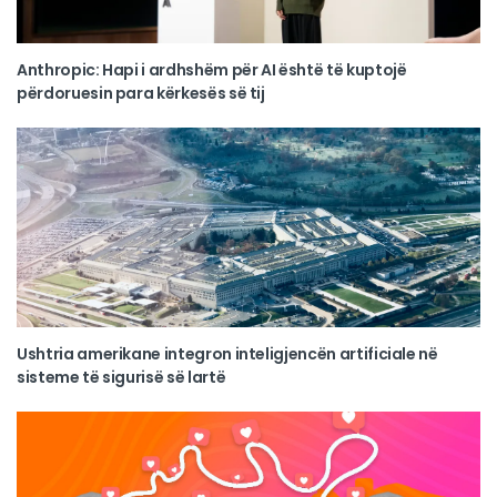
Anthropic: Hapi i ardhshëm për AI është të kuptojë
përdoruesin para kërkesës së tij
Ushtria amerikane integron inteligjencën artificiale në
sisteme të sigurisë së lartë