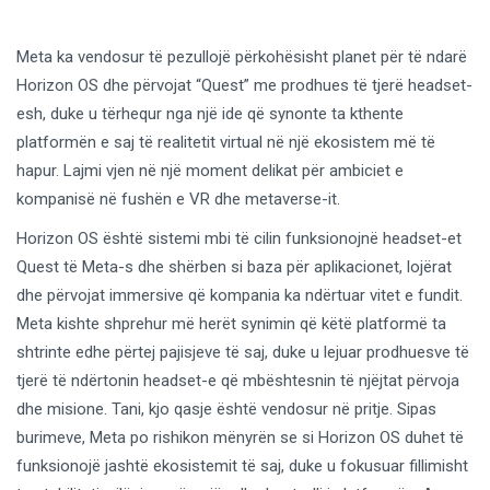
Meta ka vendosur të pezullojë përkohësisht planet për të ndarë
Horizon OS dhe përvojat “Quest” me prodhues të tjerë headset-
esh, duke u tërhequr nga një ide që synonte ta kthente
platformën e saj të realitetit virtual në një ekosistem më të
hapur. Lajmi vjen në një moment delikat për ambiciet e
kompanisë në fushën e VR dhe metaverse-it.
Horizon OS është sistemi mbi të cilin funksionojnë headset-et
Quest të Meta-s dhe shërben si baza për aplikacionet, lojërat
dhe përvojat immersive që kompania ka ndërtuar vitet e fundit.
Meta kishte shprehur më herët synimin që këtë platformë ta
shtrinte edhe përtej pajisjeve të saj, duke u lejuar prodhuesve të
tjerë të ndërtonin headset-e që mbështesnin të njëjtat përvoja
dhe misione. Tani, kjo qasje është vendosur në pritje. Sipas
burimeve, Meta po rishikon mënyrën se si Horizon OS duhet të
funksionojë jashtë ekosistemit të saj, duke u fokusuar fillimisht