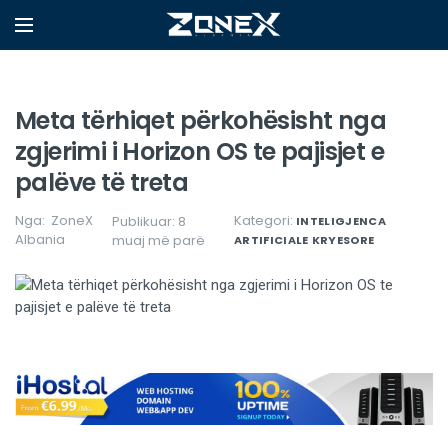
Meta tërhiqet përkohësisht nga
zgjerimi i Horizon OS te pajisjet e
palëve të treta
Nga:
ZoneX
Kategori:
Publikuar: 8
INTELIGJENCA
Albania
muaj më parë
ARTIFICIALE
KRYESORE