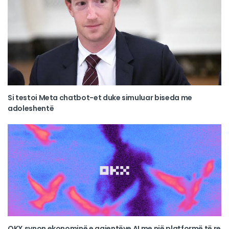
Si testoi Meta chatbot-et duke simuluar biseda me
adoleshentë
OKX synon ekonominë e agjentëve AI me një platformë të re