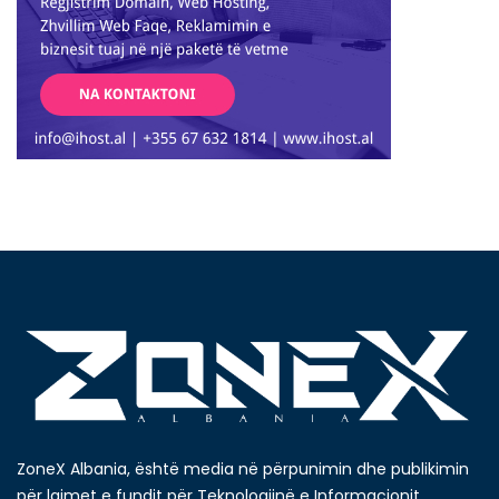
ZoneX Albania, është media në përpunimin dhe publikimin
për lajmet e fundit për Teknologjinë e Informacionit,