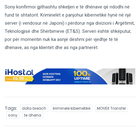
Sony konfirmoi gjithashtu shkeljen e të dhënave që ndodhi në
fund të shtatorit. Kriminelët e panjohur kibernetikë hynë në një
server (i vendosur në Japoni) i përdorur nga divizioni i Argëtimit,
Teknologjisë dhe Shërbimeve (ET&S). Serveri është shkëputur,
por për momentin nuk ka asnjë dëshmi për vjedhje të të
dhënave, as nga klientët dhe as nga partnerët.
Tags:
data breach
kriminelë kibernetikë
MOVEit Transfer
sony
te dhena