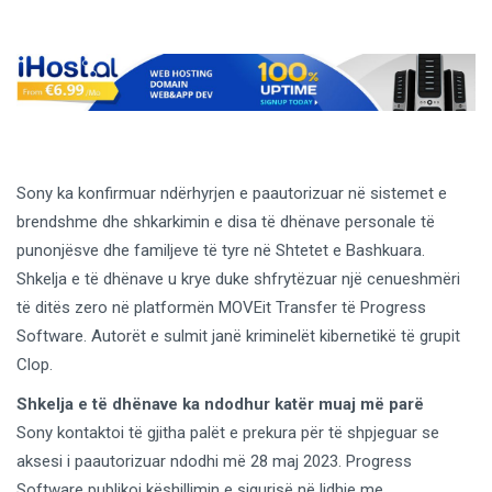
Sony ka konfirmuar ndërhyrjen e paautorizuar në sistemet e
brendshme dhe shkarkimin e disa të dhënave personale të
punonjësve dhe familjeve të tyre në Shtetet e Bashkuara.
Shkelja e të dhënave u krye duke shfrytëzuar një cenueshmëri
të ditës zero në platformën MOVEit Transfer të Progress
Software. Autorët e sulmit janë kriminelët kibernetikë të grupit
Clop.
Shkelja e të dhënave ka ndodhur katër muaj më parë
Sony kontaktoi të gjitha palët e prekura për të shpjeguar se
aksesi i paautorizuar ndodhi më 28 maj 2023. Progress
Software publikoi këshillimin e sigurisë në lidhje me