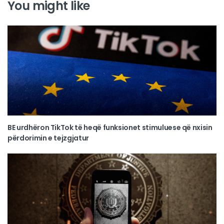
You might like
BE urdhëron TikTok të heqë funksionet stimuluese që nxisin
përdorimin e tejzgjatur