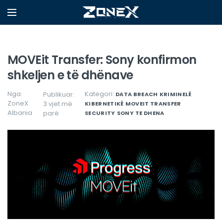
MOVEit Transfer: Sony konfirmon
shkeljen e të dhënave
Nga:
Kategori:
Publikuar:
DATA BREACH
KRIMINELË
ZoneX
3 vjet më
KIBERNETIKË
MOVEIT TRANSFER
Albania
parë
SECURITY
SONY
TE DHENA