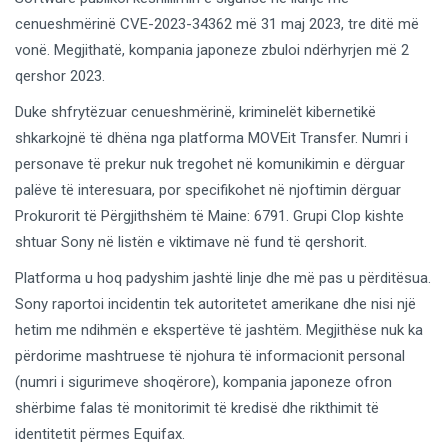
cenueshmërinë CVE-2023-34362 më 31 maj 2023, tre ditë më
vonë. Megjithatë, kompania japoneze zbuloi ndërhyrjen më 2
qershor 2023.
Duke shfrytëzuar cenueshmërinë, kriminelët kibernetikë
shkarkojnë të dhëna nga platforma MOVEit Transfer. Numri i
personave të prekur nuk tregohet në komunikimin e dërguar
palëve të interesuara, por specifikohet në njoftimin dërguar
Prokurorit të Përgjithshëm të Maine: 6791. Grupi Clop kishte
shtuar Sony në listën e viktimave në fund të qershorit.
Platforma u hoq padyshim jashtë linje dhe më pas u përditësua.
Sony raportoi incidentin tek autoritetet amerikane dhe nisi një
hetim me ndihmën e ekspertëve të jashtëm. Megjithëse nuk ka
përdorime mashtruese të njohura të informacionit personal
(numri i sigurimeve shoqërore), kompania japoneze ofron
shërbime falas të monitorimit të kredisë dhe rikthimit të
identitetit përmes Equifax.