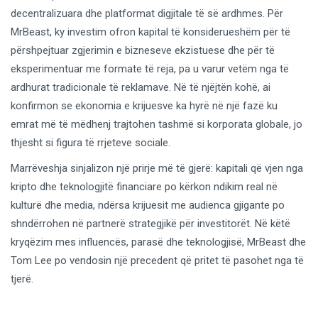
decentralizuara dhe platformat digjitale të së ardhmes. Për
MrBeast, ky investim ofron kapital të konsiderueshëm për të
përshpejtuar zgjerimin e bizneseve ekzistuese dhe për të
eksperimentuar me formate të reja, pa u varur vetëm nga të
ardhurat tradicionale të reklamave. Në të njëjtën kohë, ai
konfirmon se ekonomia e krijuesve ka hyrë në një fazë ku
emrat më të mëdhenj trajtohen tashmë si korporata globale, jo
thjesht si figura të rrjeteve sociale.
Marrëveshja sinjalizon një prirje më të gjerë: kapitali që vjen nga
kripto dhe teknologjitë financiare po kërkon ndikim real në
kulturë dhe media, ndërsa krijuesit me audienca gjigante po
shndërrohen në partnerë strategjikë për investitorët. Në këtë
kryqëzim mes influencës, parasë dhe teknologjisë, MrBeast dhe
Tom Lee po vendosin një precedent që pritet të pasohet nga të
tjerë.