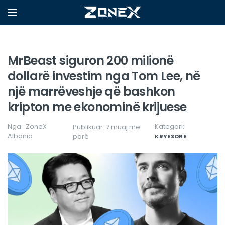
MrBeast siguron 200 milionë
dollarë investim nga Tom Lee, në
një marrëveshje që bashkon
kripton me ekonominë krijuese
Nga:
ZoneX
Kategori:
Publikuar: 7 muaj më
Albania
parë
KRYESORE