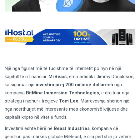
Një nga figurat më të fuqishme të internetit po hyn në një
kapitull të ri financiar.
MrBeast
, emri artistik i Jimmy Donaldson,
ka siguruar një
investim prej 200 milionë dollarësh
nga
kompania
BitMine Immersion Technologies
, e drejtuar nga
strategu i njohur i tregjeve
Tom Lee
. Marrëveshja shënon një
nga ndërthurjet më interesante mes ekonomisë krijuese dhe
kapitalit kripto në vitet e fundit.
Investimi është bërë në
Beast Industries
, kompania që
qëndron pas markës globale MrBeast, e cila përfshin jo vetëm