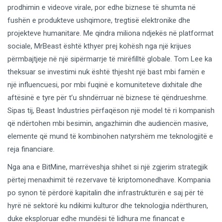
prodhimin e videove virale, por edhe biznese të shumta në
fushën e produkteve ushqimore, tregtisë elektronike dhe
projekteve humanitare. Me qindra miliona ndjekës në platformat
sociale, MrBeast është kthyer prej kohësh nga një krijues
përmbajtjeje në një sipërmarrje të mirëfilltë globale. Tom Lee ka
theksuar se investimi nuk është thjesht një bast mbi famën e
një influencuesi, por mbi fuqinë e komuniteteve dixhitale dhe
aftësinë e tyre për t’u shndërruar në biznese të qëndrueshme.
Sipas tij, Beast Industries përfaqëson një model të ri kompanish
që ndërtohen mbi besimin, angazhimin dhe audiencën masive,
elemente që mund të kombinohen natyrshëm me teknologjitë e
reja financiare.
Nga ana e BitMine, marrëveshja shihet si një zgjerim strategjik
përtej menaxhimit të rezervave të kriptomonedhave. Kompania
po synon të përdorë kapitalin dhe infrastrukturën e saj për të
hyrë në sektorë ku ndikimi kulturor dhe teknologjia ndërthuren,
duke eksploruar edhe mundësi të lidhura me financat e