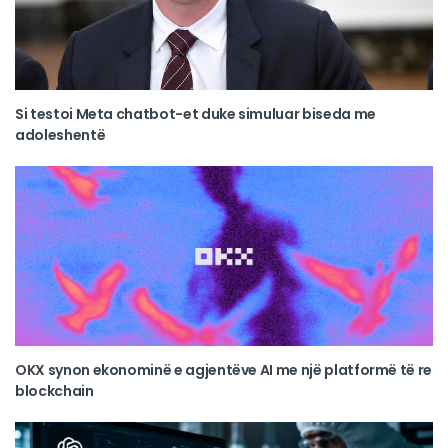
Si testoi Meta chatbot-et duke simuluar biseda me
adoleshentë
OKX synon ekonominë e agjentëve AI me një platformë të re
blockchain