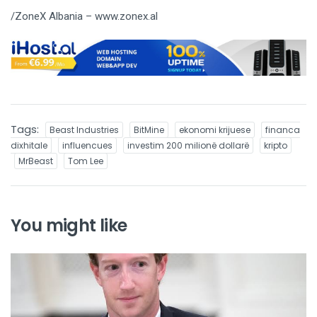
/ZoneX Albania – www.zonex.al
Tags:
Beast Industries
BitMine
ekonomi krijuese
financa
dixhitale
influencues
investim 200 milionë dollarë
kripto
MrBeast
Tom Lee
You might like