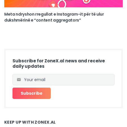
Meta ndryshon rregullat e Instagram-it për të ulur
dukshmërinë e “content aggregators”
Subscribe for ZoneX.al news and receive
daily updates
KEEP UP WITH ZONEX.AL