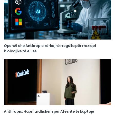
OpenAI dhe Anthropic kërkojnë rregulla për rreziqet
biologjike të AI-së
Anthropic: Hapi i ardhshëm për AI është të kuptojë