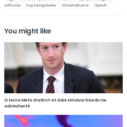
artificiale
fuqi kompjuterike
infrastrukturë AI
OpenAI
You might like
Si testoi Meta chatbot-et duke simuluar biseda me
adoleshentë