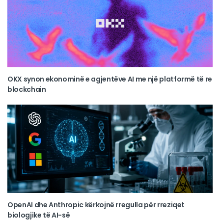
OKX synon ekonominë e agjentëve AI me një platformë të re
blockchain
OpenAI dhe Anthropic kërkojnë rregulla për rreziqet
biologjike të AI-së