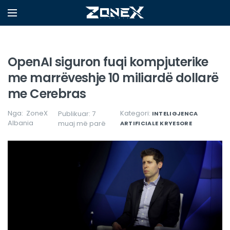
OpenAI siguron fuqi kompjuterike
me marrëveshje 10 miliardë dollarë
me Cerebras
Nga:
ZoneX
Kategori:
Publikuar: 7
INTELIGJENCA
Albania
muaj më parë
ARTIFICIALE
KRYESORE