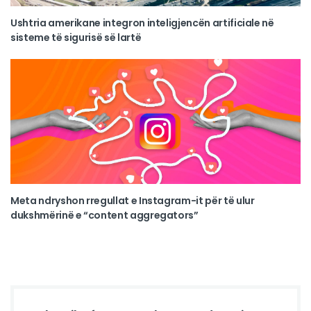
Ushtria amerikane integron inteligjencën artificiale në
sisteme të sigurisë së lartë
Meta ndryshon rregullat e Instagram-it për të ulur
dukshmërinë e “content aggregators”