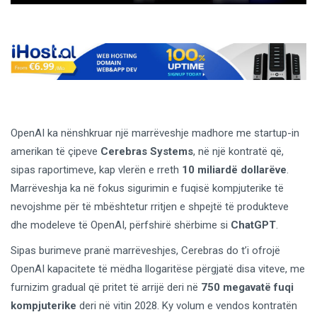
OpenAI ka nënshkruar një marrëveshje madhore me startup-in
amerikan të çipeve
Cerebras Systems
, në një kontratë që,
sipas raportimeve, kap vlerën e rreth
10 miliardë dollarëve
.
Marrëveshja ka në fokus sigurimin e fuqisë kompjuterike të
nevojshme për të mbështetur rritjen e shpejtë të produkteve
dhe modeleve të OpenAI, përfshirë shërbime si
ChatGPT
.
Sipas burimeve pranë marrëveshjes, Cerebras do t’i ofrojë
OpenAI kapacitete të mëdha llogaritëse përgjatë disa viteve, me
furnizim gradual që pritet të arrijë deri në
750 megavatë fuqi
kompjuterike
deri në vitin 2028. Ky volum e vendos kontratën