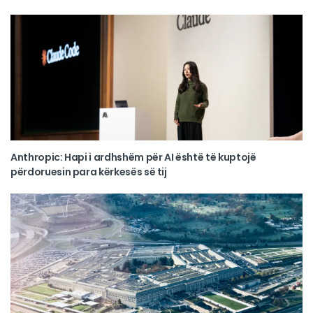
Anthropic: Hapi i ardhshëm për AI është të kuptojë
përdoruesin para kërkesës së tij