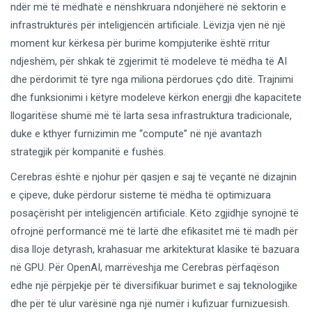
ndër më të mëdhatë e nënshkruara ndonjëherë në sektorin e
infrastrukturës për inteligjencën artificiale. Lëvizja vjen në një
moment kur kërkesa për burime kompjuterike është rritur
ndjeshëm, për shkak të zgjerimit të modeleve të mëdha të AI
dhe përdorimit të tyre nga miliona përdorues çdo ditë. Trajnimi
dhe funksionimi i këtyre modeleve kërkon energji dhe kapacitete
llogaritëse shumë më të larta sesa infrastruktura tradicionale,
duke e kthyer furnizimin me “compute” në një avantazh
strategjik për kompanitë e fushës.
Cerebras është e njohur për qasjen e saj të veçantë në dizajnin
e çipeve, duke përdorur sisteme të mëdha të optimizuara
posaçërisht për inteligjencën artificiale. Këto zgjidhje synojnë të
ofrojnë performancë më të lartë dhe efikasitet më të madh për
disa lloje detyrash, krahasuar me arkitekturat klasike të bazuara
në GPU. Për OpenAI, marrëveshja me Cerebras përfaqëson
edhe një përpjekje për të diversifikuar burimet e saj teknologjike
dhe për të ulur varësinë nga një numër i kufizuar furnizuesish.