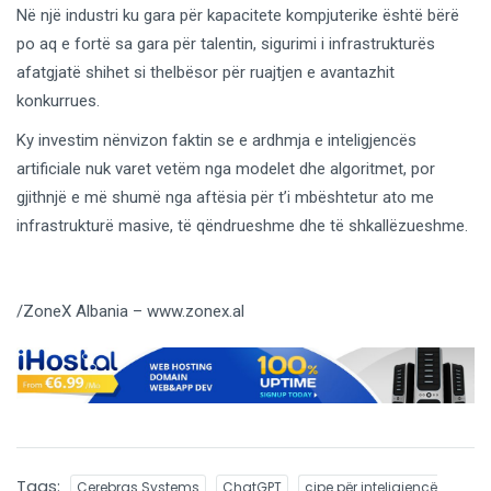
Në një industri ku gara për kapacitete kompjuterike është bërë
po aq e fortë sa gara për talentin, sigurimi i infrastrukturës
afatgjatë shihet si thelbësor për ruajtjen e avantazhit
konkurrues.
Ky investim nënvizon faktin se e ardhmja e inteligjencës
artificiale nuk varet vetëm nga modelet dhe algoritmet, por
gjithnjë e më shumë nga aftësia për t’i mbështetur ato me
infrastrukturë masive, të qëndrueshme dhe të shkallëzueshme.
/ZoneX Albania – www.zonex.al
Tags:
Cerebras Systems
ChatGPT
çipe për inteligjencë