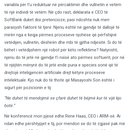
variabla për t’u reduktuar në përcaktimin dhe vullnetin e vetëm
të një individi të vetëm. Në çdo rast, deklarata e CEO të
SoftBank duket disi pretencioze, pasi ndoshta nuk merr
parasysh faktorë të tjerë. Njeriu është në gjendje të dallojë të
mirën nga e keqja përmes proceseve njohëse që përfshijnë
vetëdijen, vullnetin, dëshirën dhe mbi të gjitha ndjesitë. Si do të
bëhet i vetëdijshëm një robot për këto reflektime? Natyrisht,
njeriu do të jetë në gjendje t’i nxisë ato përmes softuerit, por në
të njëjtën mënyrë do të jetë ende puna e species sonë që të
drejtojë inteligjencën artificiale drejt këtyre proceseve
intelektuale. Kjo nuk do të thotë që Masayoshi Son është i
sigurt për pozicionin e tij:
“Ne duhet të mendojmë se çfarë duhet të bëjmë kur të vijë kjo
botë.”
Në konferencë mori pjesë edhe Rene Haas, CEO i ARM-së. Ai
ndan edhe përshtypjet e tij, por mendon se do të zgjasë pak më