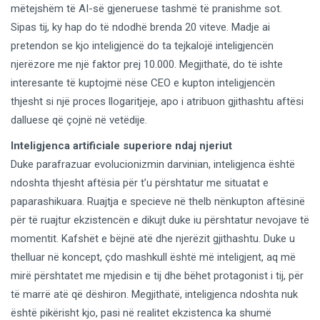
mëtejshëm të AI-së gjeneruese tashmë të pranishme sot.
Sipas tij, ky hap do të ndodhë brenda 20 viteve. Madje ai
pretendon se kjo inteligjencë do ta tejkalojë inteligjencën
njerëzore me një faktor prej 10.000. Megjithatë, do të ishte
interesante të kuptojmë nëse CEO e kupton inteligjencën
thjesht si një proces llogaritjeje, apo i atribuon gjithashtu aftësi
dalluese që çojnë në vetëdije.
Inteligjenca artificiale superiore ndaj njeriut
Duke parafrazuar evolucionizmin darvinian, inteligjenca është
ndoshta thjesht aftësia për t’u përshtatur me situatat e
paparashikuara. Ruajtja e specieve në thelb nënkupton aftësinë
për të ruajtur ekzistencën e dikujt duke iu përshtatur nevojave të
momentit. Kafshët e bëjnë atë dhe njerëzit gjithashtu. Duke u
thelluar në koncept, çdo mashkull është më inteligjent, aq më
mirë përshtatet me mjedisin e tij dhe bëhet protagonist i tij, për
të marrë atë që dëshiron. Megjithatë, inteligjenca ndoshta nuk
është pikërisht kjo, pasi në realitet ekzistenca ka shumë