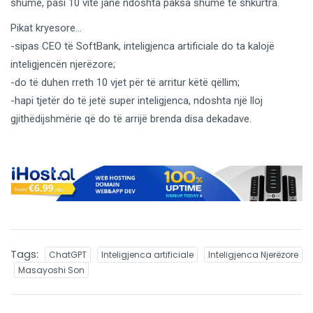
shumë, pasi 10 vite janë ndoshta paksa shumë të shkurtra.
Pikat kryesore…
-sipas CEO të SoftBank, inteligjenca artificiale do ta kalojë
inteligjencën njerëzore;
-do të duhen rreth 10 vjet për të arritur këtë qëllim;
-hapi tjetër do të jetë super inteligjenca, ndoshta një lloj
gjithëdijshmërie që do të arrijë brenda disa dekadave.
Tags:
ChatGPT
Inteligjenca artificiale
Inteligjenca Njerëzore
Masayoshi Son