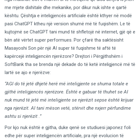
me mjete dixhitale dhe mekanike, por dikur nuk ishte e qartë
kështu. Çështja e inteligjencës artificiale është kthyer në modë
pasi ChatGPT ktheu një version shumë më të fuqishëm. Le të
kujtojmë se ChatGPT tani mund të shfletojë në internet, gjë që e
bën atë vërtet super performues. Por çfarë tha saktësisht
Masayoshi Son për një AI super të fuqishme të aftë të
kapërcejë inteligjencën njerëzore? Drejtori i Përgjithshëm i
SoftBank tha se brenda një dekade do të ketë inteligjencë më të
lartë se ajo e njerëzve:
“AGI do të jetë dhjetë herë më inteligjente se shuma totale e
gjithë inteligjencës njerëzore. Është e gabuar të thuhet se AI
nuk mund të jetë më inteligjente se njerëzit sepse është krijuar
nga njerëzit. AI tani mëson vetë, stërvit dhe nxjerr përfundime
ashtu si njerëzit .”
Por kjo nuk është e gjitha, duke qenë se studiuesi japonez foli
edhe për super inteligjencën artificiale, pra një evolucion të