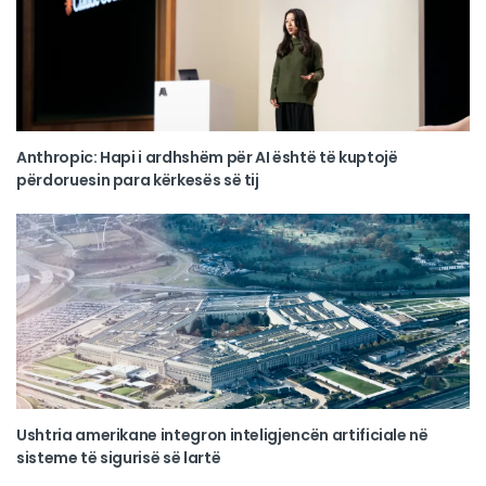
Anthropic: Hapi i ardhshëm për AI është të kuptojë
përdoruesin para kërkesës së tij
Ushtria amerikane integron inteligjencën artificiale në
sisteme të sigurisë së lartë