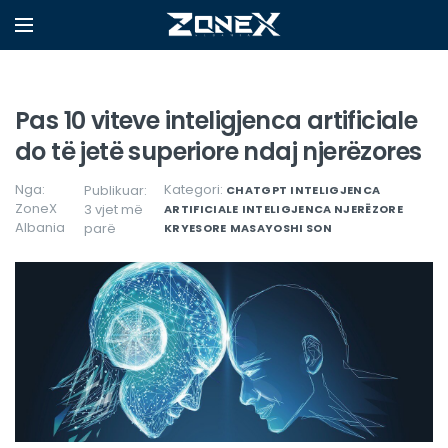
Pas 10 viteve inteligjenca artificiale
do të jetë superiore ndaj njerëzores
Nga:
Kategori:
Publikuar:
CHATGPT
INTELIGJENCA
ZoneX
3 vjet më
ARTIFICIALE
INTELIGJENCA NJERËZORE
Albania
parë
KRYESORE
MASAYOSHI SON