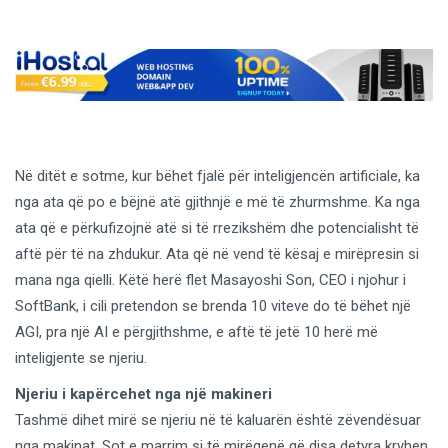
Në ditët e sotme, kur bëhet fjalë për inteligjencën artificiale, ka
nga ata që po e bëjnë atë gjithnjë e më të zhurmshme. Ka nga
ata që e përkufizojnë atë si të rrezikshëm dhe potencialisht të
aftë për të na zhdukur. Ata që në vend të kësaj e mirëpresin si
mana nga qielli. Këtë herë flet Masayoshi Son, CEO i njohur i
SoftBank, i cili pretendon se brenda 10 viteve do të bëhet një
AGI, pra një AI e përgjithshme, e aftë të jetë 10 herë më
inteligjente se njeriu.
Njeriu i kapërcehet nga një makineri
Tashmë dihet mirë se njeriu në të kaluarën është zëvendësuar
nga makinat. Sot e marrim si të mirëqenë që disa detyra kryhen