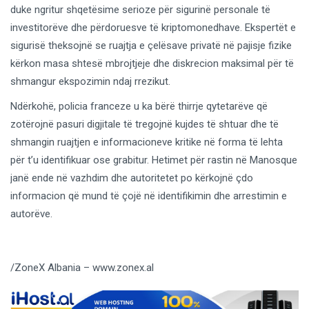
duke ngritur shqetësime serioze për sigurinë personale të
investitorëve dhe përdoruesve të kriptomonedhave. Ekspertët e
sigurisë theksojnë se ruajtja e çelësave privatë në pajisje fizike
kërkon masa shtesë mbrojtjeje dhe diskrecion maksimal për të
shmangur ekspozimin ndaj rrezikut.
Ndërkohë, policia franceze u ka bërë thirrje qytetarëve që
zotërojnë pasuri digjitale të tregojnë kujdes të shtuar dhe të
shmangin ruajtjen e informacioneve kritike në forma të lehta
për t’u identifikuar ose grabitur. Hetimet për rastin në Manosque
janë ende në vazhdim dhe autoritetet po kërkojnë çdo
informacion që mund të çojë në identifikimin dhe arrestimin e
autorëve.
/ZoneX Albania – www.zonex.al