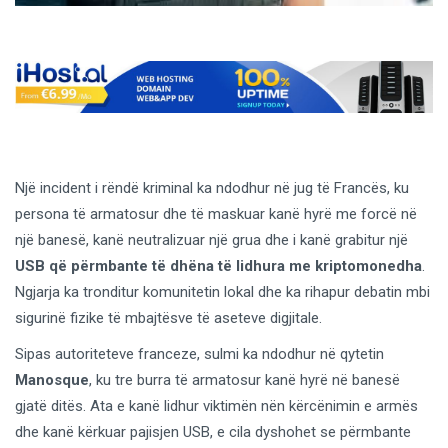
Një incident i rëndë kriminal ka ndodhur në jug të Francës, ku
persona të armatosur dhe të maskuar kanë hyrë me forcë në
një banesë, kanë neutralizuar një grua dhe i kanë grabitur një
USB që përmbante të dhëna të lidhura me kriptomonedha
.
Ngjarja ka tronditur komunitetin lokal dhe ka rihapur debatin mbi
sigurinë fizike të mbajtësve të aseteve digjitale.
Sipas autoriteteve franceze, sulmi ka ndodhur në qytetin
Manosque
, ku tre burra të armatosur kanë hyrë në banesë
gjatë ditës. Ata e kanë lidhur viktimën nën kërcënimin e armës
dhe kanë kërkuar pajisjen USB, e cila dyshohet se përmbante