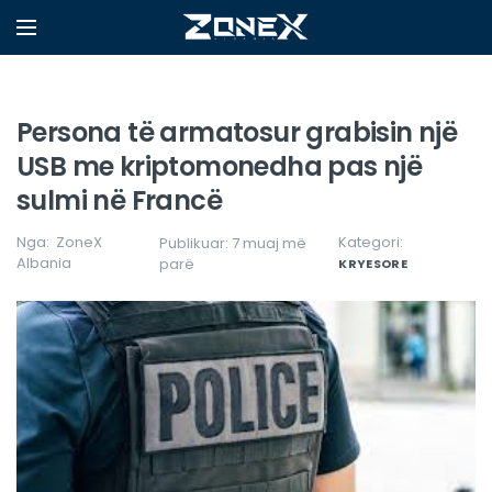
Persona të armatosur grabisin një
USB me kriptomonedha pas një
sulmi në Francë
Nga:
ZoneX
Kategori:
Publikuar: 7 muaj më
Albania
parë
KRYESORE