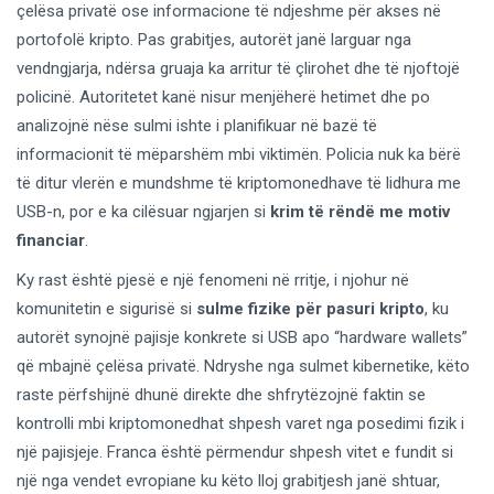
çelësa privatë ose informacione të ndjeshme për akses në
portofolë kripto. Pas grabitjes, autorët janë larguar nga
vendngjarja, ndërsa gruaja ka arritur të çlirohet dhe të njoftojë
policinë. Autoritetet kanë nisur menjëherë hetimet dhe po
analizojnë nëse sulmi ishte i planifikuar në bazë të
informacionit të mëparshëm mbi viktimën. Policia nuk ka bërë
të ditur vlerën e mundshme të kriptomonedhave të lidhura me
USB-n, por e ka cilësuar ngjarjen si
krim të rëndë me motiv
financiar
.
Ky rast është pjesë e një fenomeni në rritje, i njohur në
komunitetin e sigurisë si
sulme fizike për pasuri kripto
, ku
autorët synojnë pajisje konkrete si USB apo “hardware wallets”
që mbajnë çelësa privatë. Ndryshe nga sulmet kibernetike, këto
raste përfshijnë dhunë direkte dhe shfrytëzojnë faktin se
kontrolli mbi kriptomonedhat shpesh varet nga posedimi fizik i
një pajisjeje. Franca është përmendur shpesh vitet e fundit si
një nga vendet evropiane ku këto lloj grabitjesh janë shtuar,