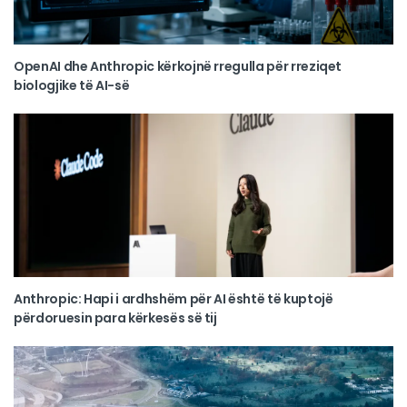
OpenAI dhe Anthropic kërkojnë rregulla për rreziqet
biologjike të AI-së
Anthropic: Hapi i ardhshëm për AI është të kuptojë
përdoruesin para kërkesës së tij