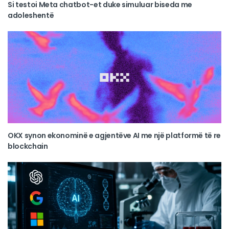
Si testoi Meta chatbot-et duke simuluar biseda me
adoleshentë
OKX synon ekonominë e agjentëve AI me një platformë të re
blockchain