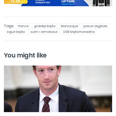
Tags:
france
grabitje kripto
Manosque
pasuri digjitale
siguri kripto
sulm i armatosur
USB kriptomonedha
You might like