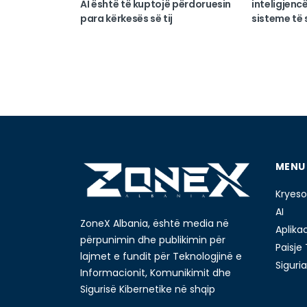
AI është të kuptojë përdoruesin
inteligjencë
para kërkesës së tij
sisteme të s
MENU
Kryeso
AI
ZoneX Albania, është media në
Aplika
përpunimin dhe publikimin për
Paisje
lajmet e fundit për Teknologjinë e
Siguria
Informacionit, Komunikimit dhe
Sigurisë Kibernetike në shqip