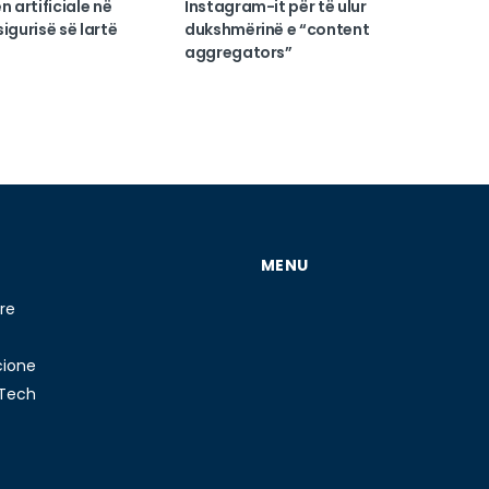
n artificiale në
Instagram-it për të ulur
igurisë së lartë
dukshmërinë e “content
aggregators”
MENU
re
cione
 Tech