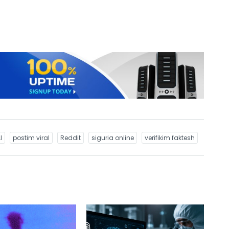
I
postim viral
Reddit
siguria online
verifikim faktesh