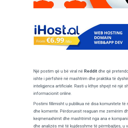
Një postim që u bë viral në
Reddit
dhe që pretendon
ishte i përfshirë në mashtrim dhe praktika të dyshim
inteligjenca artificiale. Rasti u kthye shpejt në një
informacionit online.
Postimi fillimisht u publikua në disa komunitete t
dhe komente. Përdoruesit reaguan me zemërim dhe 
keqmenaxhimit dhe mashtrimit nga ana e kompani
dhe analizës më të kujdesshme të përmbajtjes, u v