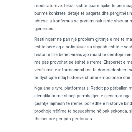
moderatorëve, teksti kishte tipare tipike të përmbaj
burime konkrete, detaje të paqarta dhe përgjithësi
shtesë, u konfirmua se postimi nuk ishte shkruar n
gjenerues.
Rasti nxjerr në pah një problem gjithnjë e më të m
është bërë aq e sofistikuar sa shpesh është e vësh
histori e tillë bëhet virale, ajo mund të dëmtojë s
më pas provohet se është e rreme. Ekspertët e me
verifikimin e informacionit më të domosdoshëm se 
të dyshojnë ndaj historive shumë emocionale dhe t
Nga ana e tyre, platformat si Reddit po përballen 
identifikuar më shpejt përmbajtjen e gjeneruar ng
çështje lajmesh të rreme, por edhe e historive bindës
prodhojë rrëfime të besueshme në pak sekonda, ske
thelbësore për çdo përdorues.