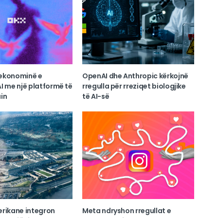
ekonominë e
OpenAI dhe Anthropic kërkojnë
I me një platformë të
rregulla për rreziqet biologjike
in
të AI-së
erikane integron
Meta ndryshon rregullat e