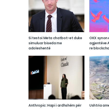
Si testoi Meta chatbot-et duke
OKX synon 
simuluar biseda me
agjentëve A
adoleshentë
re blockcha
Anthropic: Hapi i ardhshëm për
Ushtria am