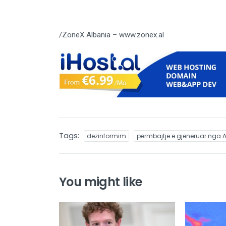
/ZoneX Albania – www.zonex.al
Tags:
dezinformim
përmbajtje e gjeneruar nga A
You might like