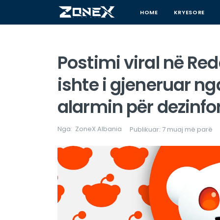
HOME
KRYESORE
Postimi viral në Red
ishte i gjeneruar ng
alarmin për dezinf
Nga:
ZoneX Albania
Publikuar: 7 muaj më parë