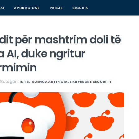
AI
APLIKACIONE
PAISJE
SIGURIA
dit për mashtrim doli të
a AI, duke ngritur
ormimin
Kategori:
INTELIGJENCA ARTIFICIALE
KRYESORE
SECURITY