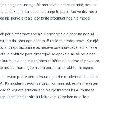
tjes së gjeneruar nga AI: narrativë e ndërtuar mirë, por pa
me që dukeshin bindëse në pamje të parë. Pas verifikimeve
ga një përvojë reale, por ishte prodhuar nga një model
adh për platformat sociale. Përmbajtja e gjeneruar nga AI
tirë të dallohet nga dëshmitë reale të përdoruesve. Kur një
eriozisht reputacionin e bizneseve ose individëve, edhe nëse
diave dixhitale paralajmërojnë se epoka e AI-së po e bën
kurrë. Lexuesit inkurajohen të kërkojnë burime të pavarura,
ë mos e marrin çdo rrëfim personal si fakt të mirëqenë.
me presion për të përmirësuar mjetet e moderimit dhe për të
a AI. Ky incident tregon se dezinformimi nuk është më vetëm
e të krijuara artificialisht. Në një internet ku AI mund të
pticizmi dhe kontrolli i fakteve po kthehen në aftësi