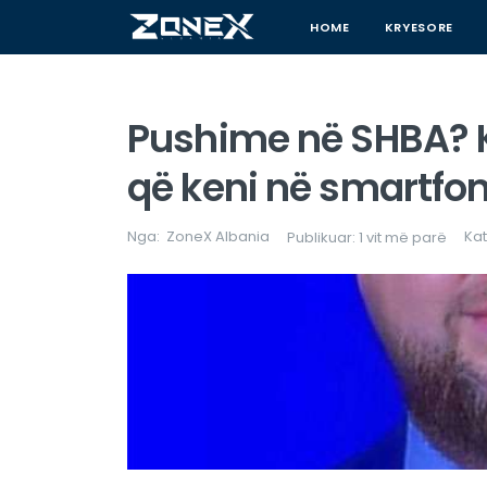
HOME
KRYESORE
Pushime në SHBA? 
që keni në smartfon
Nga:
ZoneX Albania
Kat
Publikuar: 1 vit më parë