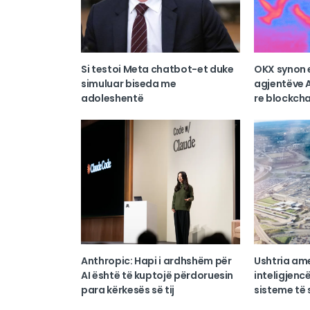
Si testoi Meta chatbot-et duke
OKX synon 
simuluar biseda me
agjentëve A
adoleshentë
re blockcha
Anthropic: Hapi i ardhshëm për
Ushtria am
AI është të kuptojë përdoruesin
inteligjencë
para kërkesës së tij
sisteme të s