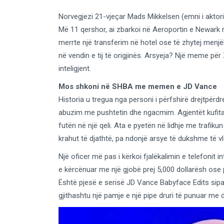
Norvegjezi 21-vjeçar Mads Mikkelsen (emni i aktorit
Më 11 qershor, ai zbarkoi në Aeroportin e Newark 
merrte një transferim në hotel ose të zhytej menjë
në vendin e tij të origjinës. Arsyeja? Një meme për
inteligjent.
Mos shkoni në SHBA me memen e JD Vance
Historia u tregua nga personi i përfshirë drejtpërdr
abuzim me pushtetin dhe ngacmim. Agjentët kufita
futën në një qeli. Ata e pyetën në lidhje me trafiku
krahut të djathtë, pa ndonjë arsye të dukshme të 
Një oficer më pas i kërkoi fjalëkalimin e telefonit i
e kërcënuar me një gjobë prej 5,000 dollarësh ose p
Është pjesë e serisë JD Vance Babyface Edits sip
gjithashtu një pamje e një pipe druri të punuar me 