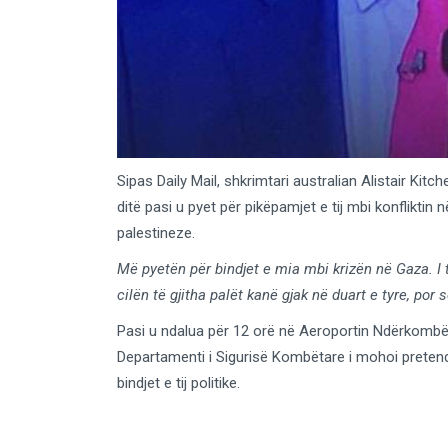
Sipas Daily Mail, shkrimtari australian Alistair Kit
ditë pasi u pyet për pikëpamjet e tij mbi konfliktin
palestineze.
Më pyetën për bindjet e mia mbi krizën në Gaza. I 
cilën të gjitha palët kanë gjak në duart e tyre, po
Pasi u ndalua për 12 orë në Aeroportin Ndërkombët
Departamenti i Sigurisë Kombëtare i mohoi pretend
bindjet e tij politike.