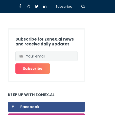
Subscribe
Subscribe for ZoneX.al news
and receive daily updates
KEEP UP WITH ZONEX.AL
Facebook