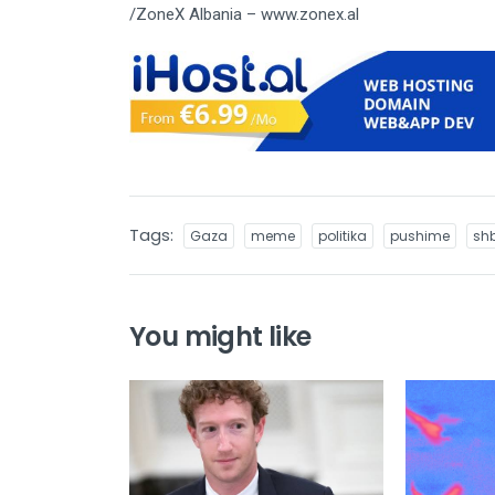
/ZoneX Albania – www.zonex.al
Tags:
Gaza
meme
politika
pushime
sh
You might like