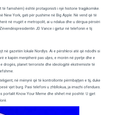
 të famshëm) është protagonisti i një historie tragjikomike.
në New York, gati për pushime në Big Apple. Në vend që të
herë në rrugët e metropolit, ai u ndalua dhe u dërgua përsëri
 Zëvendëspresidentin JD Vance i gjetur në telefonin e tij
ejt në gazetën lokale Nordlys. Ai e përshkroi atë që ndodhi si
rë e kapën menjëherë pas uljes, e morën në pyetje dhe e
n e drogës, planet terroriste dhe ideologjitë ekstremiste të
vlefshme.
nteligjent, në mënyrë që të kontrollonte përmbajtjen e tij, duke
esë vjet burg. Pasi telefoni u zhbllokua, ja imazhi ofendues.
as portalit Know Your Meme dhe shihet më poshtë. U gjet
dorë.