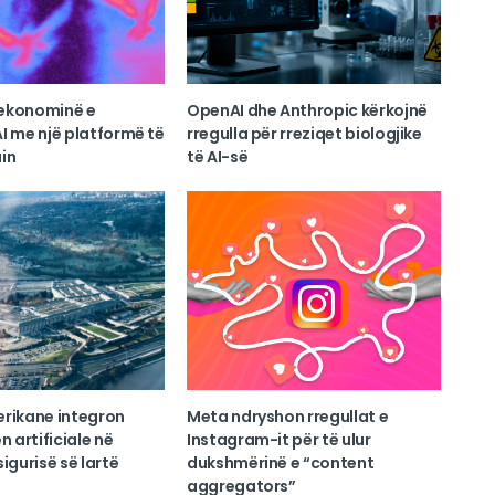
ekonominë e
OpenAI dhe Anthropic kërkojnë
I me një platformë të
rregulla për rreziqet biologjike
in
të AI-së
erikane integron
Meta ndryshon rregullat e
n artificiale në
Instagram-it për të ulur
igurisë së lartë
dukshmërinë e “content
aggregators”