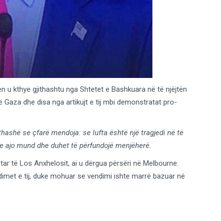
chen u kthye gjithashtu nga Shtetet e Bashkuara në të njëjtën
 në Gaza dhe disa nga artikujt e tij mbi demonstratat pro-
thashë se çfarë mendoja: se lufta është një tragjedi në të
r se ajo mund dhe duhet të përfundojë menjëherë.
ar të Los Anxhelosit, ai u dërgua përsëri në Melbourne.
imet e tij, duke mohuar se vendimi ishte marrë bazuar në