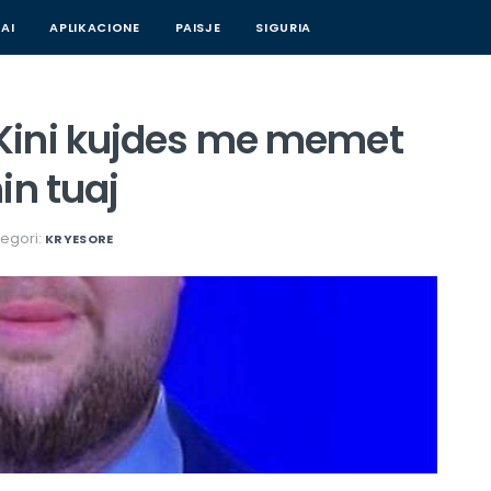
AI
APLIKACIONE
PAISJE
SIGURIA
Kini kujdes me memet
in tuaj
egori:
KRYESORE