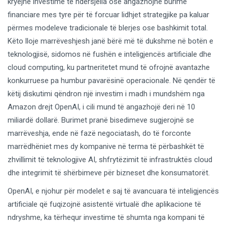
kryejnë investime të ndërsjella ose angazhojnë burime
financiare mes tyre për të forcuar lidhjet strategjike pa kaluar
përmes modeleve tradicionale të blerjes ose bashkimit total.
Këto lloje marrëveshjesh janë bërë më të dukshme në botën e
teknologjisë, sidomos në fushën e inteligjencës artificiale dhe
cloud computing, ku partneritetet mund të ofrojnë avantazhe
konkurruese pa humbur pavarësinë operacionale. Në qendër të
këtij diskutimi qëndron një investim i madh i mundshëm nga
Amazon drejt OpenAI, i cili mund të angazhojë deri në 10
miliardë dollarë. Burimet pranë bisedimeve sugjerojnë se
marrëveshja, ende në fazë negociatash, do të forconte
marrëdhëniet mes dy kompanive në terma të përbashkët të
zhvillimit të teknologjive AI, shfrytëzimit të infrastruktës cloud
dhe integrimit të shërbimeve për bizneset dhe konsumatorët.
OpenAI, e njohur për modelet e saj të avancuara të inteligjencës
artificiale që fuqizojnë asistentë virtualë dhe aplikacione të
ndryshme, ka tërhequr investime të shumta nga kompani të