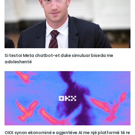
Si testoi Meta chatbot-et duke simuluar biseda me
adoleshentë
OKX synon ekonominë e agjentëve AI me një platformë të re