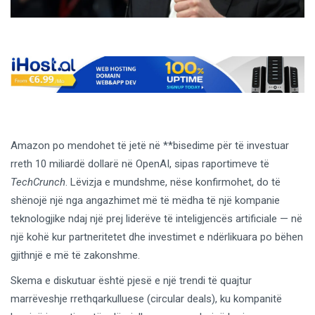
Amazon po mendohet të jetë në **bisedime për të investuar
rreth 10 miliardë dollarë në OpenAI, sipas raportimeve të
TechCrunch
. Lëvizja e mundshme, nëse konfirmohet, do të
shënojë një nga angazhimet më të mëdha të një kompanie
teknologjike ndaj një prej liderëve të inteligjencës artificiale — në
një kohë kur partneritetet dhe investimet e ndërlikuara po bëhen
gjithnjë e më të zakonshme.
Skema e diskutuar është pjesë e një trendi të quajtur
marrëveshje rrethqarkulluese (circular deals), ku kompanitë