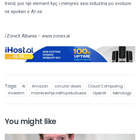
trend, por një element kyç i mënyrës sesi industria po evoluon
në epokën e AI-së.
/ZoneX Albania – www.zonex.al
Tags:
AI
Amazon
circular deals
Cloud Computing
investim
marrëveshje rrethqarkulluese
OpenAI
teknologji
You might like