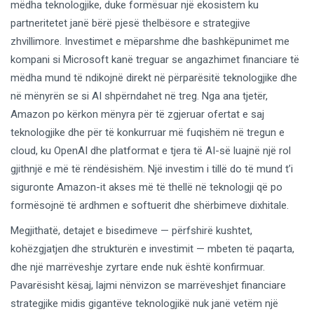
mëdha teknologjike, duke formësuar një ekosistem ku
partneritetet janë bërë pjesë thelbësore e strategjive
zhvillimore. Investimet e mëparshme dhe bashkëpunimet me
kompani si Microsoft kanë treguar se angazhimet financiare të
mëdha mund të ndikojnë direkt në përparësitë teknologjike dhe
në mënyrën se si AI shpërndahet në treg. Nga ana tjetër,
Amazon po kërkon mënyra për të zgjeruar ofertat e saj
teknologjike dhe për të konkurruar më fuqishëm në tregun e
cloud, ku OpenAI dhe platformat e tjera të AI-së luajnë një rol
gjithnjë e më të rëndësishëm. Një investim i tillë do të mund t’i
siguronte Amazon-it akses më të thellë në teknologji që po
formësojnë të ardhmen e softuerit dhe shërbimeve dixhitale.
Megjithatë, detajet e bisedimeve — përfshirë kushtet,
kohëzgjatjen dhe strukturën e investimit — mbeten të paqarta,
dhe një marrëveshje zyrtare ende nuk është konfirmuar.
Pavarësisht kësaj, lajmi nënvizon se marrëveshjet financiare
strategjike midis gigantëve teknologjikë nuk janë vetëm një