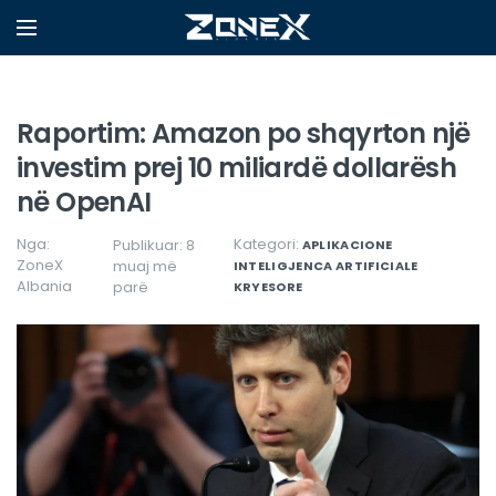
Raportim: Amazon po shqyrton një
investim prej 10 miliardë dollarësh
në OpenAI
Nga:
Kategori:
Publikuar: 8
APLIKACIONE
ZoneX
muaj më
INTELIGJENCA ARTIFICIALE
Albania
parë
KRYESORE