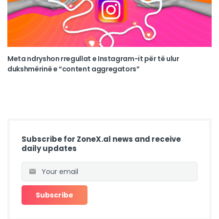
Meta ndryshon rregullat e Instagram-it për të ulur
dukshmërinë e “content aggregators”
Subscribe for ZoneX.al news and receive
daily updates