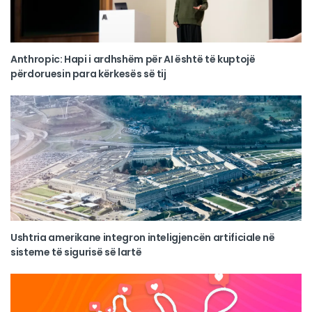
Anthropic: Hapi i ardhshëm për AI është të kuptojë
përdoruesin para kërkesës së tij
Ushtria amerikane integron inteligjencën artificiale në
sisteme të sigurisë së lartë