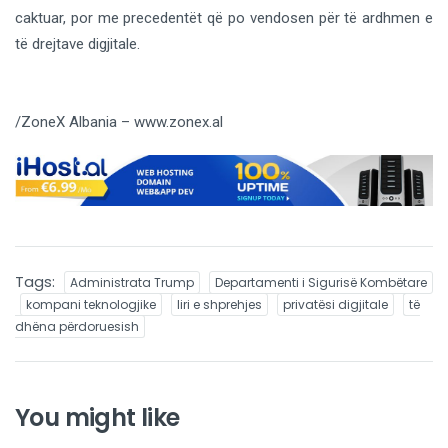
caktuar, por me precedentët që po vendosen për të ardhmen e
të drejtave digjitale.
/ZoneX Albania – www.zonex.al
Tags:
Administrata Trump
Departamenti i Sigurisë Kombëtare
kompani teknologjike
liri e shprehjes
privatësi digjitale
të
dhëna përdoruesish
You might like