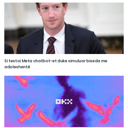
Si testoi Meta chatbot-et duke simuluar biseda me
adoleshentë