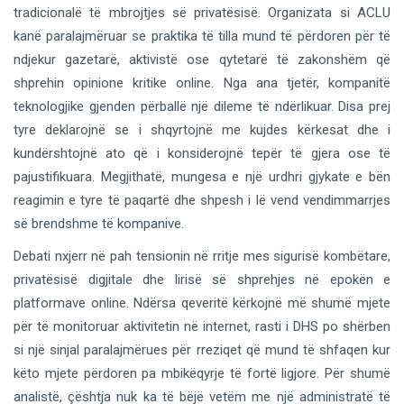
tradicionalë të mbrojtjes së privatësisë. Organizata si ACLU
kanë paralajmëruar se praktika të tilla mund të përdoren për të
ndjekur gazetarë, aktivistë ose qytetarë të zakonshëm që
shprehin opinione kritike online. Nga ana tjetër, kompanitë
teknologjike gjenden përballë një dileme të ndërlikuar. Disa prej
tyre deklarojnë se i shqyrtojnë me kujdes kërkesat dhe i
kundërshtojnë ato që i konsiderojnë tepër të gjera ose të
pajustifikuara. Megjithatë, mungesa e një urdhri gjykate e bën
reagimin e tyre të paqartë dhe shpesh i lë vend vendimmarrjes
së brendshme të kompanive.
Debati nxjerr në pah tensionin në rritje mes sigurisë kombëtare,
privatësisë digjitale dhe lirisë së shprehjes në epokën e
platformave online. Ndërsa qeveritë kërkojnë më shumë mjete
për të monitoruar aktivitetin në internet, rasti i DHS po shërben
si një sinjal paralajmërues për rreziqet që mund të shfaqen kur
këto mjete përdoren pa mbikëqyrje të fortë ligjore. Për shumë
analistë, çështja nuk ka të bëjë vetëm me një administratë të