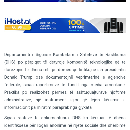
Departamenti i Sigurisë Kombëtare i Shteteve të Bashkuara
(DHS) po përpiqet të detyrojë kompanitë teknologjike që të
dorëzojnë të dhëna mbi përdorues që kritikojnë ish-presidentin
Donald Trump ose dokumentojnë veprimtarinë e agjencive
federale, sipas raportimeve të fundit nga media amerikane.
Praktika po realizohet përmes të ashtuquajturave njoftime
administrative, një instrument ligjor që lejon kërkimin e
informacionit pa miratim paraprak nga gjykata.
Sipas rasteve të dokumentuara, DHS ka kërkuar të dhëna
identifikuese për llogari anonime në rrjete sociale dhe shërbime