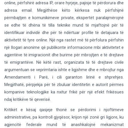
online, përfshirë adresa IP, orare hyrjeje, pajisje të përdorura dhe
adresa email. Megjithëse këto kërkesa nuk përfshijnë
përmbajtjen e komunikimeve private, ekspertët paralajmërojnë
se edhe të dhëna të tilla teknike mund të mjaftojnë për të
identifikuar individë dhe për të ndërtuar profile të detajuara të
aktivitetit të tyre online. Një nga rastet më të përfolura përfshin
një llogari anonime që publikonte informacione mbi aktivitetet e
agjentëve të imigracionit dhe burime për mbrojtjen e të drejtave
të emigrantëve. Në këtë rast, organizata të të drejtave civile
argumentuan se veprimtaria ishte e ligjshme dhe e mbrojtur nga
Amendamenti i Parë, i cili garanton lirinë e shprehjes.
Megjithatë, përpjekja për të zbuluar identitetin e autorit përmes
kompanive teknologjike ka nxitur frikë për një efekt frikësues
ndaj kritikëve të qeverisë.
Kritikët e kësaj qasjeje thonë se përdorimi i njoftimeve
administrative, pa kontroll gjyqësor, krijon një zonë gri ligjore, ku
agjencitë federale mund të anashkalojnë mekanizmat