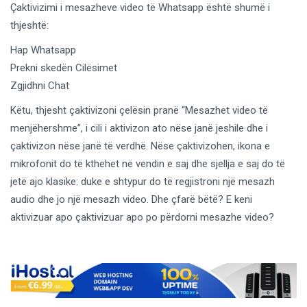
Çaktivizimi i mesazheve video të Whatsapp është shumë i
thjeshtë:
Hap Whatsapp
Prekni skedën Cilësimet
Zgjidhni Chat
Këtu, thjesht çaktivizoni çelësin pranë “Mesazhet video të
menjëhershme”, i cili i aktivizon ato nëse janë jeshile dhe i
çaktivizon nëse janë të verdhë. Nëse çaktivizohen, ikona e
mikrofonit do të kthehet në vendin e saj dhe sjellja e saj do të
jetë ajo klasike: duke e shtypur do të regjistroni një mesazh
audio dhe jo një mesazh video. Dhe çfarë bëtë? E keni
aktivizuar apo çaktivizuar apo po përdorni mesazhe video?