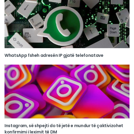
WhatsApp fsheh adresën IP gjatë telefonatave
Instagram, së shpejti do të jetë e mundur të çaktivizohet
konfirmimi i leximit të DM