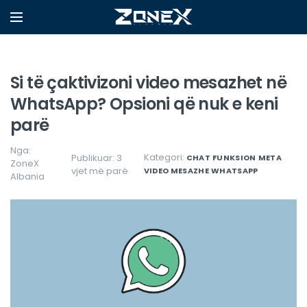
Si të çaktivizoni video mesazhet në
WhatsApp? Opsioni që nuk e keni
parë
Nga:
Kategori:
Publikuar: 3
CHAT
FUNKSION
META
ZoneX
vjet më parë
VIDEO MESAZHE
WHATSAPP
Albania