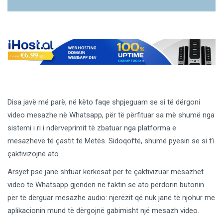
Disa javë më parë, në këto faqe shpjeguam se si të dërgoni
video mesazhe në Whatsapp, për të përfituar sa më shumë nga
sistemi i ri i ndërveprimit të zbatuar nga platforma e
mesazheve të çastit të Metës. Sidoqoftë, shumë pyesin se si t’i
çaktivizojnë ato.
Arsyet pse janë shtuar kërkesat për të çaktivizuar mesazhet
video të Whatsapp gjenden në faktin se ato përdorin butonin
për të dërguar mesazhe audio: njerëzit që nuk janë të njohur me
aplikacionin mund të dërgojnë gabimisht një mesazh video.