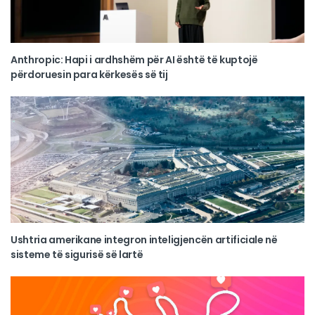
Anthropic: Hapi i ardhshëm për AI është të kuptojë
përdoruesin para kërkesës së tij
Ushtria amerikane integron inteligjencën artificiale në
sisteme të sigurisë së lartë