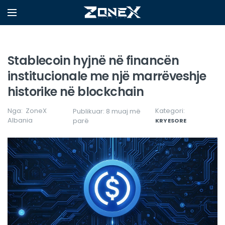
Stablecoin hyjnë në financën
institucionale me një marrëveshje
historike në blockchain
Nga:
ZoneX
Kategori:
Publikuar: 8 muaj më
Albania
parë
KRYESORE