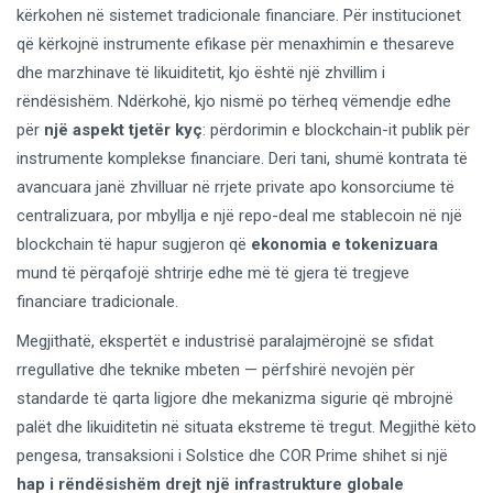
kërkohen në sistemet tradicionale financiare. Për institucionet
që kërkojnë instrumente efikase për menaxhimin e thesareve
dhe marzhinave të likuiditetit, kjo është një zhvillim i
rëndësishëm. Ndërkohë, kjo nismë po tërheq vëmendje edhe
për
një aspekt tjetër kyç
: përdorimin e blockchain-it publik për
instrumente komplekse financiare. Deri tani, shumë kontrata të
avancuara janë zhvilluar në rrjete private apo konsorciume të
centralizuara, por mbyllja e një repo-deal me stablecoin në një
blockchain të hapur sugjeron që
ekonomia e tokenizuara
mund të përqafojë shtrirje edhe më të gjera të tregjeve
financiare tradicionale.
Megjithatë, ekspertët e industrisë paralajmërojnë se sfidat
rregullative dhe teknike mbeten — përfshirë nevojën për
standarde të qarta ligjore dhe mekanizma sigurie që mbrojnë
palët dhe likuiditetin në situata ekstreme të tregut. Megjithë këto
pengesa, transaksioni i Solstice dhe COR Prime shihet si një
hap i rëndësishëm drejt një infrastrukture globale