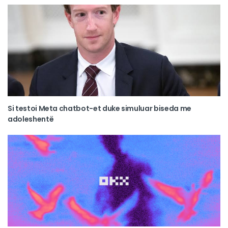
Si testoi Meta chatbot-et duke simuluar biseda me
adoleshentë