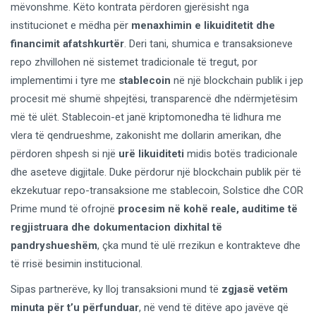
mëvonshme. Këto kontrata përdoren gjerësisht nga
institucionet e mëdha për
menaxhimin e likuiditetit dhe
financimit afatshkurtër
. Deri tani, shumica e transaksioneve
repo zhvillohen në sistemet tradicionale të tregut, por
implementimi i tyre me
stablecoin
në një blockchain publik i jep
procesit më shumë shpejtësi, transparencë dhe ndërmjetësim
më të ulët. Stablecoin-et janë kriptomonedha të lidhura me
vlera të qendrueshme, zakonisht me dollarin amerikan, dhe
përdoren shpesh si një
urë likuiditeti
midis botës tradicionale
dhe aseteve digjitale. Duke përdorur një blockchain publik për të
ekzekutuar repo-transaksione me stablecoin, Solstice dhe COR
Prime mund të ofrojnë
procesim në kohë reale, auditime të
regjistruara dhe dokumentacion dixhital të
pandryshueshëm
, çka mund të ulë rrezikun e kontrakteve dhe
të rrisë besimin institucional.
Sipas partnerëve, ky lloj transaksioni mund të
zgjasë vetëm
minuta për t’u përfunduar
, në vend të ditëve apo javëve që