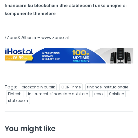
financiare ku blockchain dhe stablecoin funksionojnë si
komponentë themelorë
.
/ZoneX Albania – www.zonex.al
Tags:
blockchain publik
COR Prime
financë institucionale
Fintech
instrumente financiare dixhitale
repo
Solstice
stablecoin
You might like