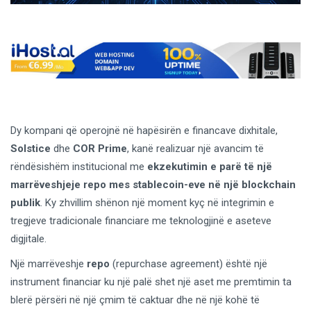
Dy kompani që operojnë në hapësirën e financave dixhitale,
Solstice
dhe
COR Prime
, kanë realizuar një avancim të
rëndësishëm institucional me
ekzekutimin e parë të një
marrëveshjeje repo mes stablecoin-eve në një blockchain
publik
. Ky zhvillim shënon një moment kyç në integrimin e
tregjeve tradicionale financiare me teknologjinë e aseteve
digjitale.
Një marrëveshje
repo
(repurchase agreement) është një
instrument financiar ku një palë shet një aset me premtimin ta
blerë përsëri në një çmim të caktuar dhe në një kohë të