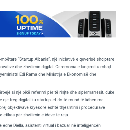
bëtare “Startup Albania”, një iniciativë e qeverisë shqiptare
ovative dhe zhvillimin digjital. Ceremonia e lançimit u mbajt
ryeministri Edi Rama dhe Ministrja e Ekonomisë dhe
ejë si një pikë referimi për të rinjtë dhe sipërmarrësit, duke
 një treg digjital ku startup-et do të mund të lidhen me
 prej objektivave kryesore është thjeshtimi i procedurave
 efikas për zhvillimin e ideve të reja.
edhe Diella, asistenti virtual i bazuar në inteligjencën