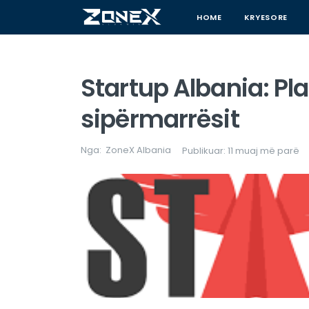
HOME
KRYESORE
Startup Albania: Pla
sipërmarrësit
Nga:
ZoneX Albania
Publikuar: 11 muaj më parë