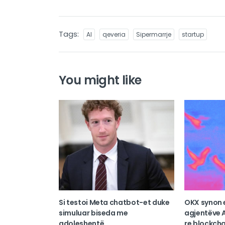
Tags:
AI
qeveria
Sipermarrje
startup
You might like
Si testoi Meta chatbot-et duke
OKX synon 
simuluar biseda me
agjentëve A
adoleshentë
re blockcha