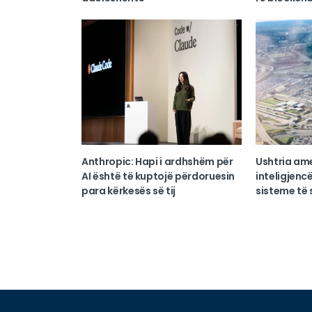
Anthropic: Hapi i ardhshëm për
Ushtria am
AI është të kuptojë përdoruesin
inteligjencë
para kërkesës së tij
sisteme të s