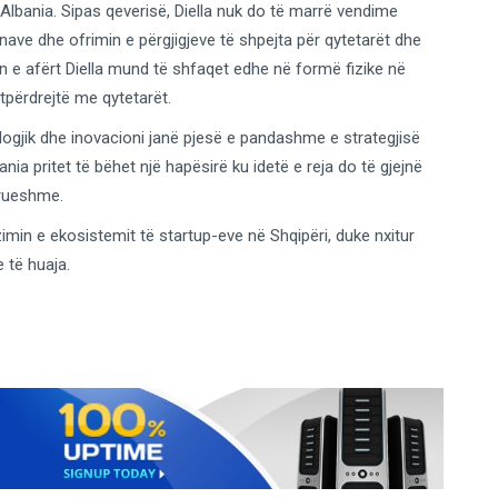
e-Albania. Sipas qeverisë, Diella nuk do të marrë vendime
nave dhe ofrimin e përgjigjeve të shpejta për qytetarët dhe
n e afërt Diella mund të shfaqet edhe në formë fizike në
tpërdrejtë me qytetarët.
nologjik dhe inovacioni janë pjesë e pandashme e strategjisë
ia pritet të bëhet një hapësirë ku idetë e reja do të gjejnë
drueshme.
imin e ekosistemit të startup-eve në Shqipëri, duke nxitur
 të huaja.