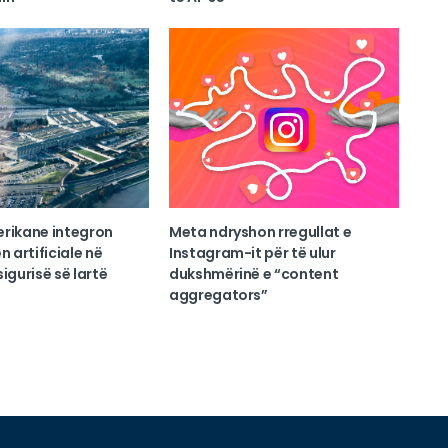
erikane integron
Meta ndryshon rregullat e
n artificiale në
Instagram-it për të ulur
igurisë së lartë
dukshmërinë e “content
aggregators”