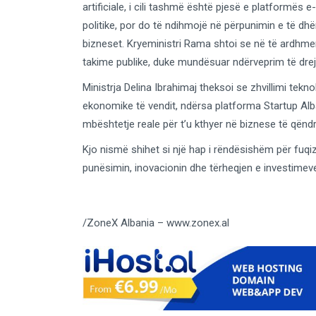
artificiale, i cili tashmë është pjesë e platformës 
politike, por do të ndihmojë në përpunimin e të dhë
bizneset. Kryeministri Rama shtoi se në të ardhme
takime publike, duke mundësuar ndërveprim të drej
Ministrja Delina Ibrahimaj theksoi se zhvillimi tek
ekonomike të vendit, ndërsa platforma Startup Alban
mbështetje reale për t’u kthyer në biznese të qën
Kjo nismë shihet si një hap i rëndësishëm për fuqiz
punësimin, inovacionin dhe tërheqjen e investimeve
/ZoneX Albania – www.zonex.al