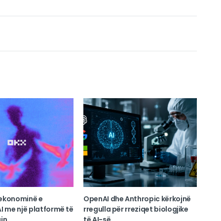
ekonominë e
OpenAI dhe Anthropic kërkojnë
I me një platformë të
rregulla për rreziqet biologjike
in
të AI-së