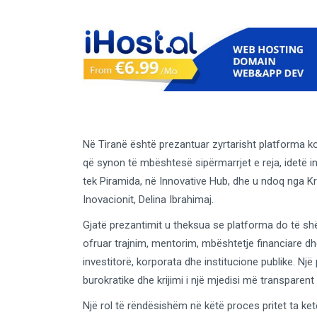
Në Tiranë është prezantuar zyrtarisht platforma kom
që synon të mbështesë sipërmarrjet e reja, idetë in
tek Piramida, në Innovative Hub, dhe u ndoq nga K
Inovacionit, Delina Ibrahimaj.
Gjatë prezantimit u theksua se platforma do të shërb
ofruar trajnim, mentorim, mbështetje financiare dhe
investitorë, korporata dhe institucione publike. Një
burokratike dhe krijimi i një mjedisi më transparent e
Një rol të rëndësishëm në këtë proces pritet ta ketë 