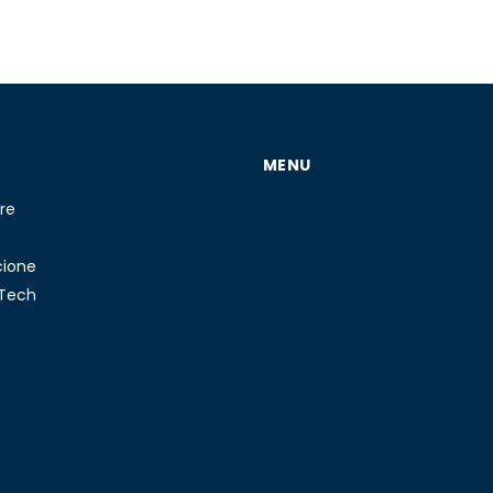
MENU
re
cione
 Tech