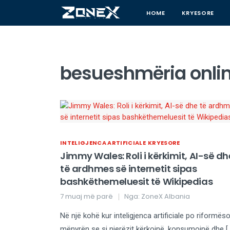
HOME
KRYESORE
besueshmëria onlin
INTELIGJENCA ARTIFICIALE
KRYESORE
Jimmy Wales: Roli i kërkimit, AI-së dh
të ardhmes së internetit sipas
bashkëthemeluesit të Wikipedias
7 muaj më parë
Nga:
ZoneX Albania
Në një kohë kur inteligjenca artificiale po riformës
mënyrën se si njerëzit kërkojnë, konsumojnë dhe [