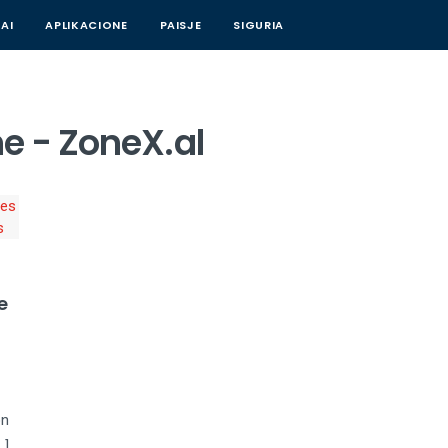
AI
APLIKACIONE
PAISJE
SIGURIA
e - ZoneX.al
e
on
…]