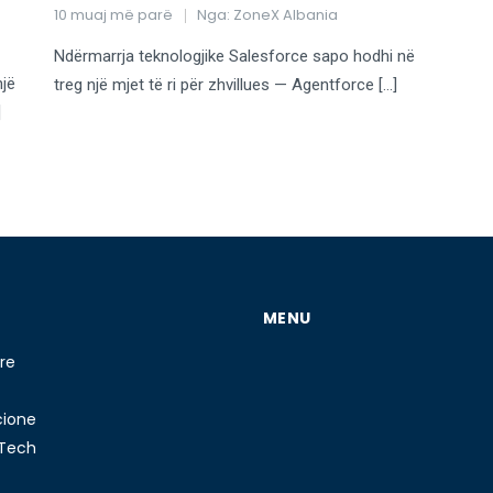
10 muaj më parë
Nga:
ZoneX Albania
Ndërmarrja teknologjike Salesforce sapo hodhi në
një
treg një mjet të ri për zhvillues — Agentforce […]
]
MENU
re
cione
 Tech