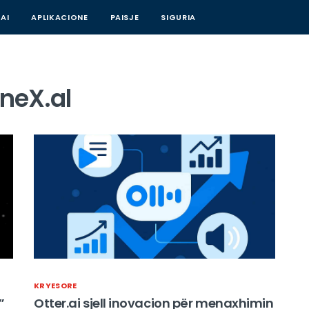
AI
APLIKACIONE
PAISJE
SIGURIA
oneX.al
KRYESORE
”
Otter.ai sjell inovacion për menaxhimin