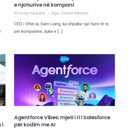
e njohurive në kompani
10 muaj më parë
Nga:
ZoneX Albania
,
CEO i Otter.ai, Sam Liang, ka shpallur një fazë të re
e
për kompaninë, duke e […]
Agentforce Vibes: mjeti i ri i Salesforce
 i
për kodim me AI