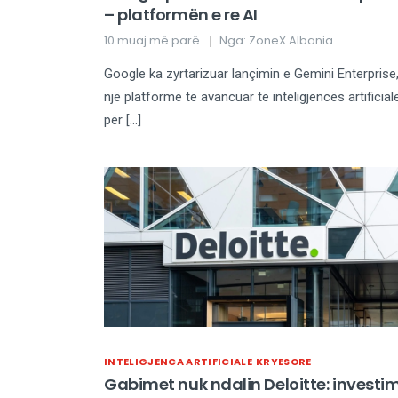
– platformën e re AI
10 muaj më parë
Nga:
ZoneX Albania
Google ka zyrtarizuar lançimin e Gemini Enterprise
një platformë të avancuar të inteligjencës artificial
për […]
INTELIGJENCA ARTIFICIALE
KRYESORE
Gabimet nuk ndalin Deloitte: investim