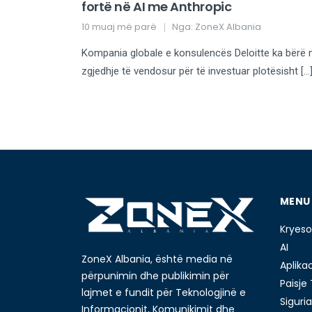
fortë në AI me Anthropic
10 muaj më parë
Nga:
ZoneX Albania
Kompania globale e konsulencës Deloitte ka bërë 
zgjedhje të vendosur për të investuar plotësisht […
MENU
Kryeso
AI
ZoneX Albania, është media në
Aplika
përpunimin dhe publikimin për
Paisje
lajmet e fundit për Teknologjinë e
Siguria
Informacionit, Komunikimit dhe