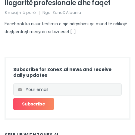
llogaritë profesionale dhe faqet
8 muaj më parë
Nga:
ZoneX Albania
Facebook ka nisur testimin e një ndryshimi që mund të ndikojë
drejtpërdrejt mënyrën si bizneset […]
Subscribe for ZoneX.al news and receive
daily updates
KEEP UP WITH ZONEX.AL