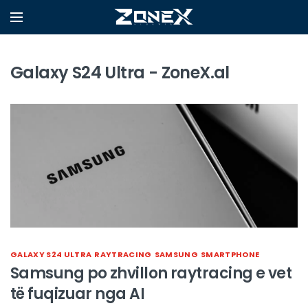
Galaxy S24 Ultra - ZoneX.al
GALAXY S24 ULTRA
RAYTRACING
SAMSUNG
SMARTPHONE
Samsung po zhvillon raytracing e vet
të fuqizuar nga AI