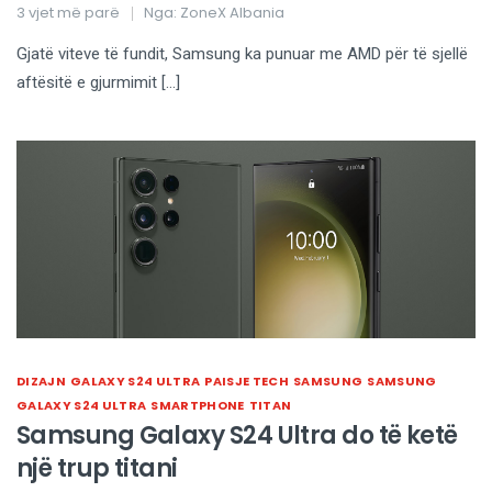
3 vjet më parë
Nga:
ZoneX Albania
Gjatë viteve të fundit, Samsung ka punuar me AMD për të sjellë
aftësitë e gjurmimit […]
DIZAJN
GALAXY S24 ULTRA
PAISJE TECH
SAMSUNG
SAMSUNG
GALAXY S24 ULTRA
SMARTPHONE
TITAN
Samsung Galaxy S24 Ultra do të ketë
një trup titani