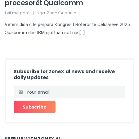
procesorët Qualcomm
1 vit më parë
Nga:
ZoneX Albania
Vetëm disa ditë përpara Kongresit Botëror të Celularëve 2025,
Qualcomm dhe IBM njoftuan sot një […]
Subscribe for ZoneX.al news and receive
daily updates
KEEP UP WITH ZONEX.AL