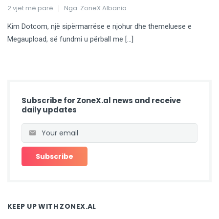
2 vjet më parë
Nga:
ZoneX Albania
Kim Dotcom, një sipërmarrëse e njohur dhe themeluese e
Megaupload, së fundmi u përball me […]
Subscribe for ZoneX.al news and receive
daily updates
KEEP UP WITH ZONEX.AL