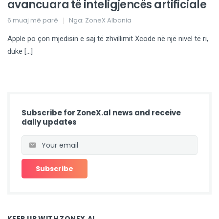
avancuara të inteligjencës artificiale
6 muaj më parë
Nga:
ZoneX Albania
Apple po çon mjedisin e saj të zhvillimit Xcode në një nivel të ri,
duke […]
Subscribe for ZoneX.al news and receive
daily updates
KEEP UP WITH ZONEX.AL