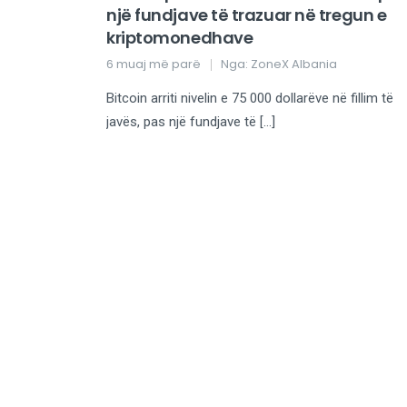
një fundjave të trazuar në tregun e
kriptomonedhave
6 muaj më parë
Nga:
ZoneX Albania
Bitcoin arriti nivelin e 75 000 dollarëve në fillim të
javës, pas një fundjave të […]