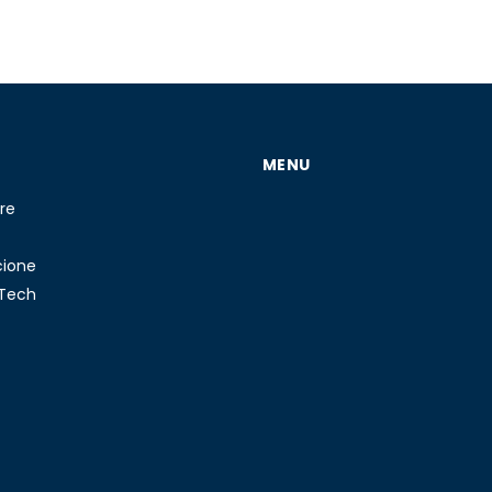
MENU
re
cione
 Tech