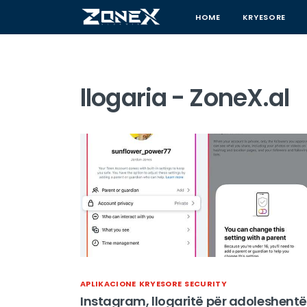
HOME
KRYESORE
llogaria - ZoneX.al
APLIKACIONE
KRYESORE
SECURITY
Instagram, llogaritë për adoleshentë