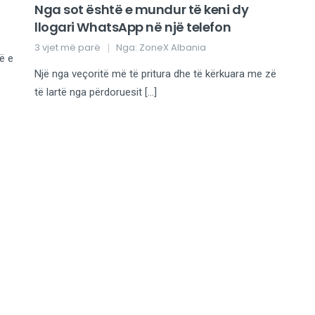
Nga sot është e mundur të keni dy
llogari WhatsApp në një telefon
3 vjet më parë
Nga:
ZoneX Albania
ë e
Një nga veçoritë më të pritura dhe të kërkuara me zë
të lartë nga përdoruesit […]