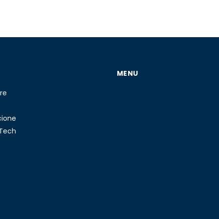
MENU
re
cione
 Tech