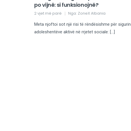
po vijnë: si funksionojnë?
2 vjet më parë
Nga:
ZoneX Albania
Meta njoftoi sot një risi të rëndësishme për sigurin
adoleshentëve aktivë në rrjetet sociale: […]