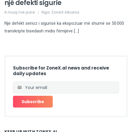
një defekti sigurie
6 muaj më parë
Nga:
ZoneX Albania
Një defekt serioz i sigurisë ka ekspozuar më shumë se 50 000
transkripte bisedash midis fëmijëve […]
Subscribe for ZoneX.al news and receive
daily updates
KEEP UP WITH ZONEX.AL