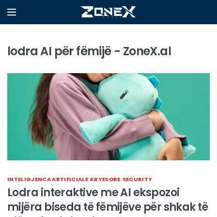
lodra AI për fëmijë - ZoneX.al
INTELIGJENCA ARTIFICIALE
KRYESORE
SECURITY
Lodra interaktive me AI ekspozoi
mijëra biseda të fëmijëve për shkak të